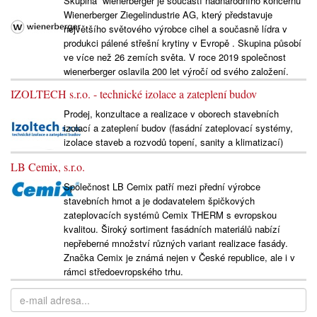
Skupina wienerberger je součástí nadnárodního koncernu
Wienerberger Ziegelindustrie AG, který představuje
největšího světového výrobce cihel a současně lídra v
produkci pálené střešní krytiny v Evropě . Skupina působí
ve více než 26 zemích světa. V roce 2019 společnost
wienerberger oslavila 200 let výročí od svého založení.
IZOLTECH s.r.o. - technické izolace a zateplení budov
Prodej, konzultace a realizace v oborech stavebních
izolací a zateplení budov (fasádní zateplovací systémy,
izolace staveb a rozvodů topení, sanity a klimatizací)
LB Cemix, s.r.o.
Společnost LB Cemix patří mezi přední výrobce
stavebních hmot a je dodavatelem špičkových
zateplovacích systémů Cemix THERM s evropskou
kvalitou. Široký sortiment fasádních materiálů nabízí
nepřeberné množství různých variant realizace fasády.
Značka Cemix je známá nejen v České republice, ale i v
rámci středoevropského trhu.