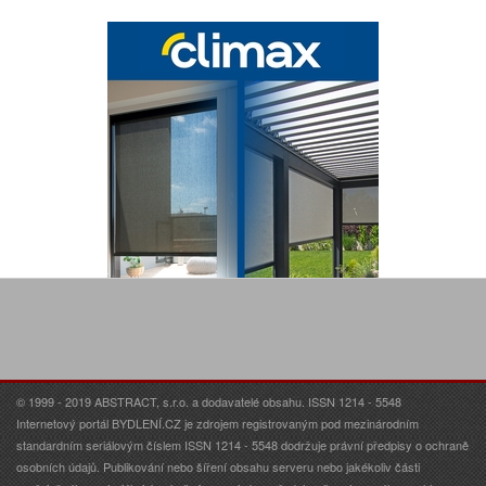
© 1999 - 2019 ABSTRACT, s.r.o. a dodavatelé obsahu. ISSN 1214 - 5548
Internetový portál BYDLENÍ.CZ je zdrojem registrovaným pod mezinárodním
standardním seriálovým číslem ISSN 1214 - 5548 dodržuje právní předpisy o ochraně
osobních údajů. Publikování nebo šíření obsahu serveru nebo jakékoliv části