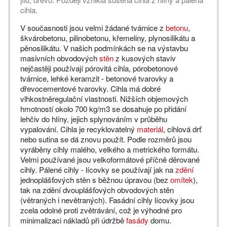
cihla.
V současnosti jsou velmi žádané tvárnice z
betonu
,
škvárobetonu, pilinobetonu, křemeliny, plynosilikátu a
pěnosilikátu. V našich podmínkách se na výstavbu
masivních obvodových
stěn
z kusových staviv
nejčastěji používají pórovitá cihla, pórobetonové
tvárnice, lehké keramzit - betonové tvarovky a
dřevocementové tvarovky. Cihla má dobré
vlhkostněregulační vlastnosti. Nižších objemových
hmotností okolo 700 kg/m3 se dosahuje po přidání
lehčiv do hlíny, jejich splynováním v průběhu
vypalování. Cihla je recyklovatelný
materiál
, cihlová drť
nebo sutina se dá znovu použít. Podle rozměrů jsou
vyráběny cihly malého, velkého a metrického formátu.
Velmi používané jsou velkoformátové příčně děrované
cihly. Pálené cihly - lícovky se používají jak na
zdění
jednoplášťových stěn s běžnou úpravou (bez
omítek
),
tak na zdění dvouplášťových obvodových stěn
(větraných i nevětraných). Fasádní cihly lícovky jsou
zcela odolné proti zvětrávání, což je výhodné pro
minimalizaci nákladů při údržbě
fasády
domu.