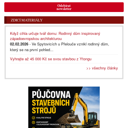
Odebírat
newsletter
ZDICÍ MATERIÁLY
Když cihla určuje tvář domu: Rodinný dům inspirovaný
západoevropskou architekturou
02.02.2026
- Ve Spytovicích u Přelouče vznikl rodinný dům,
který se na první pohled...
Vyhrajte až 45 000 Kč se svou stavbou z Ytongu
>> všechny články