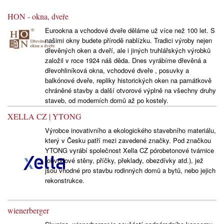
HON - okna, dveře
Eurookna a vchodové dveře děláme už více než 100 let. S
našimi okny budete přírodě nablízku. Tradici výroby nejen
dřevěných oken a dveří, ale i jiných truhlářských výrobků
založil v roce 1924 náš děda. Dnes vyrábíme dřevěná a
dřevohliníková okna, vchodové dveře , posuvky a
balkónové dveře, repliky historických oken na památkově
chráněné stavby a další otvorové výplně na všechny druhy
staveb, od moderních domů až po kostely.
XELLA CZ | YTONG
Výrobce inovativního a ekologického stavebního materiálu,
který v Česku patří mezi zavedené značky. Pod značkou
YTONG vyrábí společnost Xella CZ pórobetonové tvárnice
(obvodové stěny, příčky, překlady, obezdívky atd.), jež
jsou vhodné pro stavbu rodinných domů a bytů, nebo jejich
rekonstrukce.
wienerberger