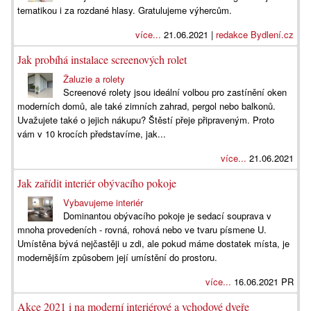
tematikou i za rozdané hlasy. Gratulujeme výhercům.
více...
21.06.2021 |
redakce Bydlení.cz
Jak probíhá instalace screenových rolet
Žaluzie a rolety
Screenové rolety jsou ideální volbou pro zastínění oken
moderních domů, ale také zimních zahrad, pergol nebo balkonů.
Uvažujete také o jejich nákupu? Štěstí přeje připraveným. Proto
vám v 10 krocích představíme, jak...
více...
21.06.2021
Jak zařídit interiér obývacího pokoje
Vybavujeme interiér
Dominantou obývacího pokoje je sedací souprava v
mnoha provedeních - rovná, rohová nebo ve tvaru písmene U.
Umístěna bývá nejčastěji u zdi, ale pokud máme dostatek místa, je
modernějším způsobem její umístění do prostoru.
více...
16.06.2021 PR
Akce 2021 i na moderní interiérové a vchodové dveře