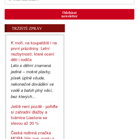
Odebírat
newsletter
TRŽIŠTĚ ZPRÁV
K moři, na koupaliště i na
první prázdniny. Letní
nezbytnosti, které ocení
děti i rodiče
Léto s dětmi znamená
jediné – mokré plavky,
písek úplně všude,
nekonečné dovádění ve
vodě a batoh plný věcí,
bez kterých...
Ještě není pozdě - pořiďte
si zahradní dlažby a
tvárnice Liastone se
slevou až 30 %
Česká rodinná značka
MORA Vás zve, spolu s