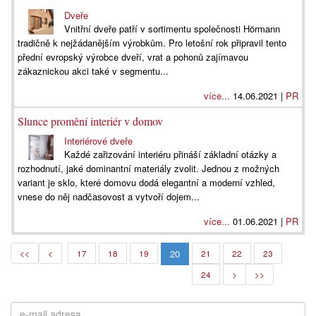
Dveře
Vnitřní dveře patří v sortimentu společnosti Hörmann
tradičně k nejžádanějším výrobkům. Pro letošní rok připravil tento
přední evropský výrobce dveří, vrat a pohonů zajímavou
zákaznickou akci také v segmentu...
více...
14.06.2021 |
PR
Slunce promění interiér v domov
Interiérové dveře
Každé zařizování interiéru přináší základní otázky a
rozhodnutí, jaké dominantní materiály zvolit. Jednou z možných
variant je sklo, které domovu dodá elegantní a moderní vzhled,
vnese do něj nadčasovost a vytvoří dojem...
více...
01.06.2021 |
PR
20
<<
<
17
18
19
21
22
23
24
>
>>