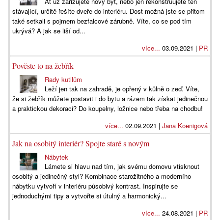
Ať už zařizujete nový byt, nebo jen rekonstruujete ten
stávající, určitě řešíte dveře do interiéru. Dost možná jste se přitom
také setkali s pojmem bezfalcové zárubně. Víte, co se pod tím
ukrývá? A jak se liší od...
více...
03.09.2021 |
PR
Pověste to na žebřík
Rady kutilům
Leží jen tak na zahradě, je opřený v kůlně o zeď. Víte,
že si žebřík můžete postavit i do bytu a rázem tak získat jedinečnou
a praktickou dekoraci? Do koupelny, ložnice nebo třeba na chodbu!
více...
02.09.2021 |
Jana Koenigová
Jak na osobitý interiér? Spojte staré s novým
Nábytek
Lámete si hlavu nad tím, jak svému domovu vtisknout
osobitý a jedinečný styl? Kombinace starožitného a moderního
nábytku vytvoří v interiéru působivý kontrast. Inspirujte se
jednoduchými tipy a vytvořte si útulný a harmonický...
více...
24.08.2021 |
PR