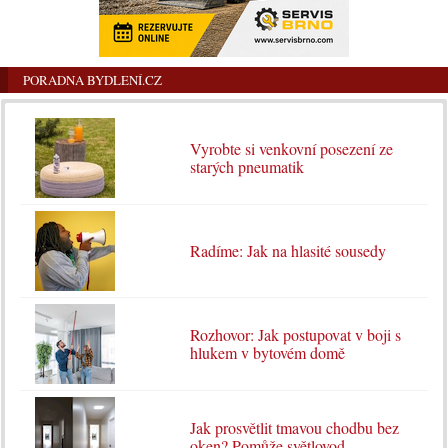
PORADNA BYDLENÍ.CZ
Vyrobte si venkovní posezení ze
starých pneumatik
Radíme: Jak na hlasité sousedy
Rozhovor: Jak postupovat v boji s
hlukem v bytovém domě
Jak prosvětlit tmavou chodbu bez
oken? Pomůže světlovod