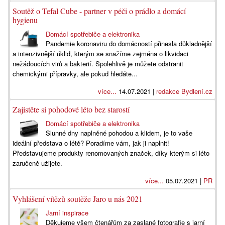
Soutěž o Tefal Cube - partner v péči o prádlo a domácí
hygienu
Domácí spotřebiče a elektronika
Pandemie koronaviru do domácností přinesla důkladnější
a intenzivnější úklid, kterým se snažíme zejména o likvidaci
nežádoucích virů a bakterií. Spolehlivě je můžete odstranit
chemickými přípravky, ale pokud hledáte...
více...
14.07.2021 |
redakce Bydlení.cz
Zajistěte si pohodové léto bez starostí
Domácí spotřebiče a elektronika
Slunné dny naplněné pohodou a klidem, je to vaše
ideální představa o létě? Poradíme vám, jak ji naplnit!
Představujeme produkty renomovaných značek, díky kterým si léto
zaručeně užijete.
více...
05.07.2021 |
PR
Vyhlášení vítězů soutěže Jaro u nás 2021
Jarní inspirace
Děkujeme všem čtenářům za zaslané fotografie s jarní