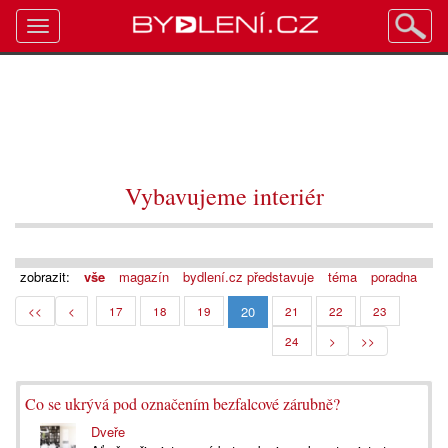
Toggle
navigation
Vybavujeme interiér
zobrazit:
vše
magazín
bydlení.cz představuje
téma
poradna
20
<<
<
17
18
19
21
22
23
24
>
>>
Co se ukrývá pod označením bezfalcové zárubně?
Dveře