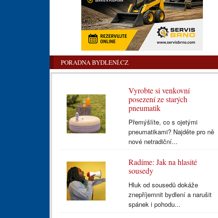
PORADNA BYDLENÍ.CZ
Vyrobte si venkovní
posezení ze starých
pneumatik
Přemýšlíte, co s ojetými
pneumatikami? Najděte pro ně
nové netradiční...
Radíme: Jak na hlasité
sousedy
Hluk od sousedů dokáže
znepříjemnit bydlení a narušit
spánek i pohodu...