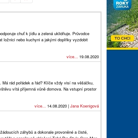
odporuje chuť k jídlu a zelená uklidňuje. Průvodce
at ložnici nebo kuchyni a jakými doplňky vyzdobit
více...
19.08.2020
. Má rád pořádek a řád? Klíče vždy visí na věšáčku,
vštěvu vítá příjemná vůně domova. Na vstupní prostor
více...
14.08.2020 |
Jana Koenigová
ežádoucích záhybů a dokonale provoněné a čisté,