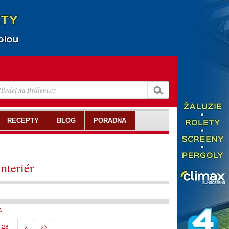
RECEPTY
BLOG
PORADNA
nteriér
a
28
>
>>