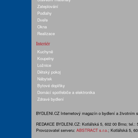
Zateplování
Podlahy
Dveře
Okna
Realizace
Interiér
Kuchyně
Koupelny
Ložnice
Dětský pokoj
Nábytek
Bytové doplňky
Domácí spotřebiče a elektronika
Zdravé bydlení
BYDLENI.CZ
Internetový magazín o bydlení a životním sty
REDAKCE BYDLENI.CZ:
Kotlářská 5, 602 00 Brno;
tel.:
Provozovatel serveru:
ABSTRACT s.r.o.
; Kotlářská 5, 6