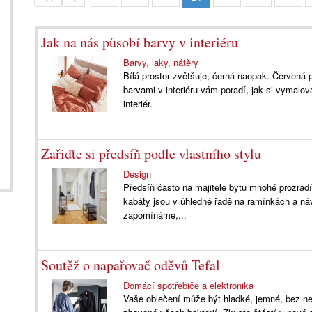
Jak na nás působí barvy v interiéru
Barvy, laky, nátěry
Bílá prostor zvětšuje, černá naopak. Červená p
barvami v interiéru vám poradí, jak si vymalov
interiér.
Zařiďte si předsíň podle vlastního stylu
Design
Předsíň často na majitele bytu mnohé prozradí
kabáty jsou v úhledné řadě na ramínkách a ná
zapomínáme,...
Soutěž o napařovač oděvů Tefal
Domácí spotřebiče a elektronika
Vaše oblečení může být hladké, jemné, bez n