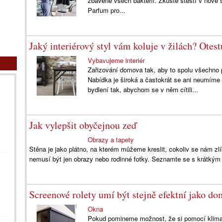
zbavené všech bakterií. Zkuste štěstí v nové 
Parfum pro...
Jaký interiérový styl vám koluje v žilách? Otest
Vybavujeme interiér
Zařizování domova tak, aby to spolu všechno p
Nabídka je široká a častokrát se ani neumíme
bydlení tak, abychom se v něm cítili...
Jak vylepšit obyčejnou zeď
Obrazy a tapety
Stěna je jako plátno, na kterém můžeme kreslit, cokoliv se nám zl
nemusí být jen obrazy nebo rodinné fotky. Seznamte se s krátkým 
Screenové rolety umí být stejně efektní jako do
Okna
Pokud pomineme možnost, že si pomocí klimat