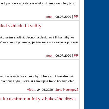
 nedoporučuje v podstatě nikdo. Screenové rolety jsou
více...
08.07.2020 |
PR
lad vzhledu i kvality
dokonalém sladění. Jednotná designová linka nábytku
 působí velmi příjemně, jedinečně a současně je pro své
více...
06.07.2020 |
PR
ami a je ovlivňován mnohými trendy. Dokážete-li si
glamour stylu, určitě si zamilujete trend botanic chic.
více...
24.06.2020 |
Jana Koenigová
nu luxusními ramínky z bukového dřeva