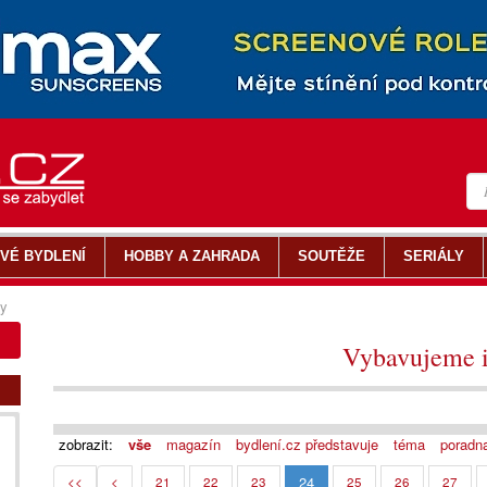
VÉ BYDLENÍ
HOBBY A ZAHRADA
SOUTĚŽE
SERIÁLY
y
Vybavujeme i
zobrazit:
vše
magazín
bydlení.cz představuje
téma
poradn
24
<<
<
21
22
23
25
26
27