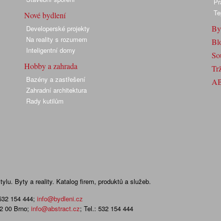
Pr
Te
Nové bydlení
By
Developerské projekty
Na reality s rozumem
Bl
Inteligentní domy
So
Hobby a zahrada
Trž
Bazény a zastřešení
A
Zahradní architektura
Rady kutilům
lu. Byty a reality. Katalog firem, produktů a služeb.
 532 154 444
;
info@bydleni.cz
02 00 Brno;
info@abstract.cz
; Tel.: 532 154 444