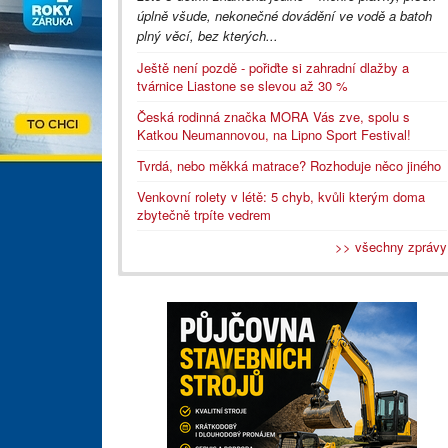
úplně všude, nekonečné dovádění ve vodě a batoh
plný věcí, bez kterých...
Ještě není pozdě - pořiďte si zahradní dlažby a
tvárnice Liastone se slevou až 30 %
Česká rodinná značka MORA Vás zve, spolu s
Katkou Neumannovou, na Lipno Sport Festival!
Tvrdá, nebo měkká matrace? Rozhoduje něco jiného
Venkovní rolety v létě: 5 chyb, kvůli kterým doma
zbytečně trpíte vedrem
>> všechny zprávy