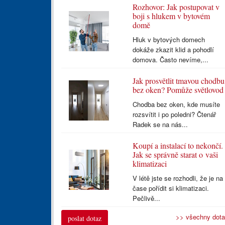
Rozhovor: Jak postupovat v
boji s hlukem v bytovém
domě
Hluk v bytových domech
dokáže zkazit klid a pohodlí
domova. Často nevíme,...
Jak prosvětlit tmavou chodbu
bez oken? Pomůže světlovod
Chodba bez oken, kde musíte
rozsvítit i po poledni? Čtenář
Radek se na nás...
Koupí a instalací to nekončí.
Jak se správně starat o vaši
klimatizaci
V létě jste se rozhodli, že je na
čase pořídit si klimatizaci.
Pečlivě...
>> všechny dot
poslat dotaz