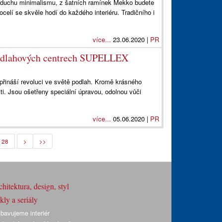
o v duchu minimalismu, z šatních ramínek Mekko budete
celí se skvěle hodí do každého interiéru. Tradičního i
více...
23.06.2020 |
PR
 podlahových centrech SUPELLEX
 přináší revoluci ve světě podlah. Kromě krásného
ti. Jsou ošetřeny speciální úpravou, odolnou vůči
více...
05.06.2020 |
PR
28
>
>>
hitektura, design, styl
ly a seriály
bavujeme interiér