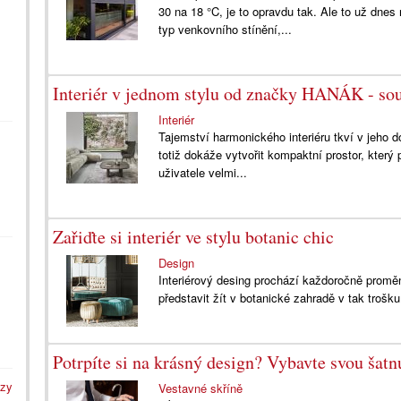
30 na 18 °C, je to opravdu tak. Ale to už dnes
typ venkovního stínění,...
Interiér v jednom stylu od značky HANÁK - sou
Interiér
Tajemství harmonického interiéru tkví v jeho 
totiž dokáže vytvořit kompaktní prostor, který
uživatele velmi...
Zařiďte si interiér ve stylu botanic chic
Design
Interiérový desing prochází každoročně proměn
představit žít v botanické zahradě v tak trošku 
Potrpíte si na krásný design? Vybavte svou šat
azy
Vestavné skříně