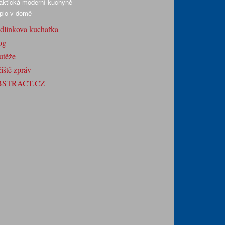
aktická moderní kuchyně
plo v domě
dlínkova kuchařka
og
utěže
iště zpráv
BSTRACT.CZ