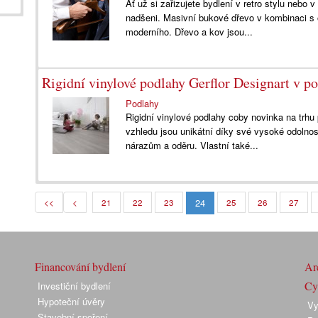
Ať už si zařizujete bydlení v retro stylu neb
nadšeni. Masivní bukové dřevo v kombinaci s o
moderního. Dřevo a kov jsou...
Rigidní vinylové podlahy Gerflor Designart v
Podlahy
Rigidní vinylové podlahy coby novinka na trhu
vzhledu jsou unikátní díky své vysoké odolnos
nárazům a oděru. Vlastní také...
24
<<
<
21
22
23
25
26
27
Financování bydlení
Arc
Cyk
Investiční bydlení
Hypoteční úvěry
Vy
Stavební spoření