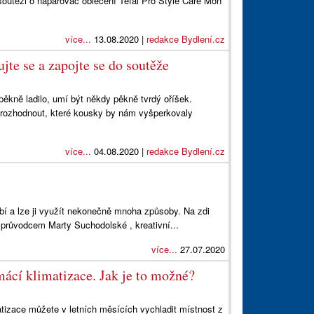
soutěži o napařovač oblečení Tefal Pro Style Care Mon
více...
13.08.2020 |
redakce Bydlení.cz
ujte se a zapojte se do soutěže
ěkně ladilo, umí být někdy pěkně tvrdý oříšek.
 rozhodnout, které kousky by nám vyšperkovaly
více...
04.08.2020 |
redakce Bydlení.cz
íbí a lze ji využít nekonečně mnoha způsoby. Na zdi
průvodcem Marty Suchodolské , kreativní...
více...
27.07.2020
mácí klimatizace. Jak je to možné?
izace můžete v letních měsících vychladit místnost z