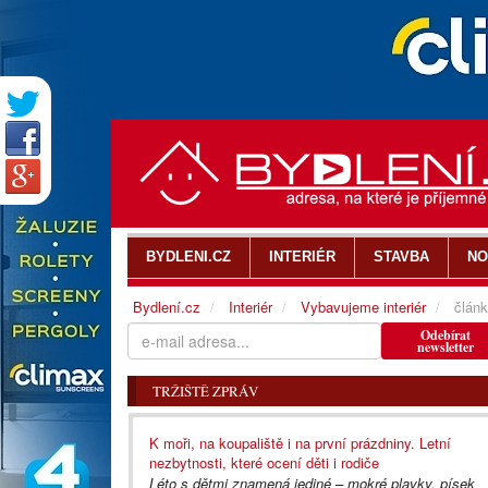
BYDLENI.CZ
INTERIÉR
STAVBA
NO
Bydlení.cz
Interiér
Vybavujeme interiér
článk
Odebírat
newsletter
TRŽIŠTĚ ZPRÁV
K moři, na koupaliště i na první prázdniny. Letní
nezbytnosti, které ocení děti i rodiče
Léto s dětmi znamená jediné – mokré plavky, písek