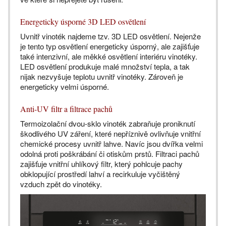
Energeticky úsporné 3D LED osvětlení
Uvnitř vinoték najdeme tzv. 3D LED osvětlení. Nejenže
je tento typ osvětlení energeticky úsporný, ale zajišťuje
také intenzivní, ale měkké osvětlení interiéru vinotéky.
LED osvětlení produkuje malé množství tepla, a tak
nijak nezvyšuje teplotu uvnitř vinotéky. Zároveň je
energeticky velmi úsporné.
Anti-UV filtr a filtrace pachů
Termoizolační dvou-sklo vinoték zabraňuje proniknutí
škodlivého UV záření, které nepříznivě ovlivňuje vnitřní
chemické procesy uvnitř lahve. Navíc jsou dvířka velmi
odolná proti poškrábání či otiskům prstů. Filtraci pachů
zajišťuje vnitřní uhlíkový filtr, který pohlcuje pachy
obklopující prostředí lahví a recirkuluje vyčištěný
vzduch zpět do vinotéky.