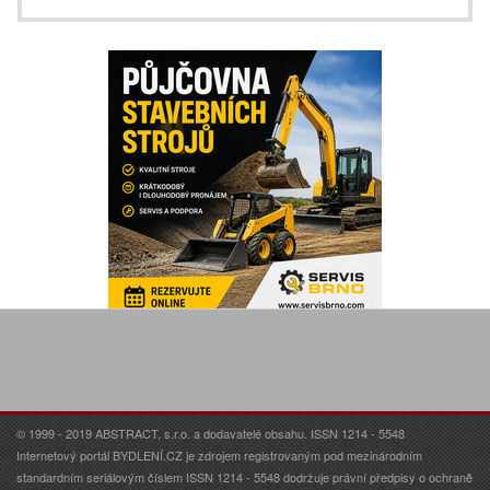
© 1999 - 2019 ABSTRACT, s.r.o. a dodavatelé obsahu. ISSN 1214 - 5548
Internetový portál BYDLENÍ.CZ je zdrojem registrovaným pod mezinárodním
standardním seriálovým číslem ISSN 1214 - 5548 dodržuje právní předpisy o ochraně