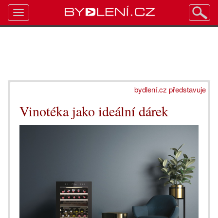
Toggle
navigation
bydlení.cz představuje
Vinotéka jako ideální dárek