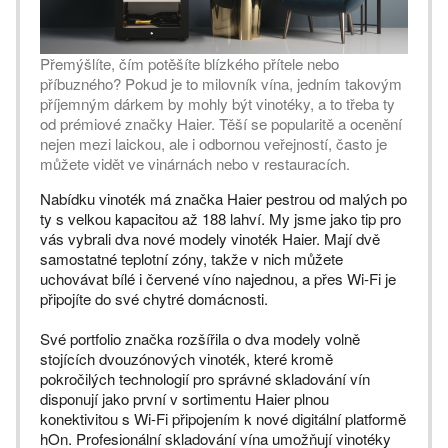
Přemýšlíte, čím potěšíte blízkého přítele nebo
příbuzného? Pokud je to milovník vína, jedním takovým
příjemným dárkem by mohly být vinotéky, a to třeba ty
od prémiové značky Haier. Těší se popularitě a ocenění
nejen mezi laickou, ale i odbornou veřejností, často je
můžete vidět ve vinárnách nebo v restauracích.
Nabídku vinoték má značka Haier pestrou od malých po
ty s velkou kapacitou až 188 lahví. My jsme jako tip pro
vás vybrali dva nové modely vinoték Haier. Mají dvě
samostatné teplotní zóny, takže v nich můžete
uchovávat bílé i červené víno najednou, a přes Wi-Fi je
připojíte do své chytré domácnosti.
Své portfolio značka rozšířila o dva modely volně
stojících dvouzónových vinoték, které kromě
pokročilých technologií pro správné skladování vín
disponují jako první v sortimentu Haier plnou
konektivitou s Wi-Fi připojením k nové digitální platformě
hOn. Profesionální skladování vína umožňují vinotéky