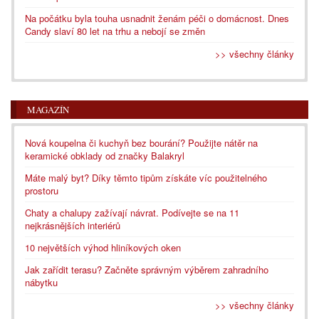
Na počátku byla touha usnadnit ženám péči o domácnost. Dnes
Candy slaví 80 let na trhu a nebojí se změn
>> všechny články
MAGAZÍN
Nová koupelna či kuchyň bez bourání? Použijte nátěr na
keramické obklady od značky Balakryl
Máte malý byt? Díky těmto tipům získáte víc použitelného
prostoru
Chaty a chalupy zažívají návrat. Podívejte se na 11
nejkrásnějších interiérů
10 největších výhod hliníkových oken
Jak zařídit terasu? Začněte správným výběrem zahradního
nábytku
>> všechny články