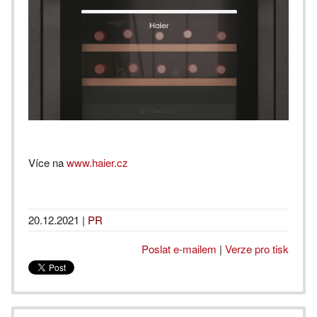
Více na
www.haier.cz
20.12.2021
|
PR
Poslat e-mailem
|
Verze pro tisk