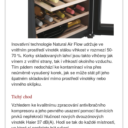
Inovativní technologie Natural Air Flow udržuje ve
vnitřním prostředí vinoték stálou vlhkost v rozmezí 50-
70 %. Korky skladovaných lahví jsou takto vlhčeny jak
vínem z vnitřní strany, tak i vlhkostí okolního vzduchu.
Tím pádem nedochází ke kontaminaci vína přes
neúměrně vysušený korek, jak se může stát při jeho
špatném skladování mimo prostředí vinotéky nebo
vinného sklípku.
Tichý chod
Vzhledem ke kvalitnímu zpracování antivibračního
kompresoru a jeho pevného usazení pomocí tlumících
prvků nepřekročí hlučnost nových dvouzónových
vinoték Haier 37 dB(A). Hodí se tak do každé místnosti,
ve které si nepřejete být rušeni.