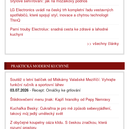
Stylové servírování: jak na mozaikový podnos
LG Electronics uvádí na český trh kompletní řadu vestavných
spotřebičů, které spojují styl, inovace a chytrou technologii
ThinQ
Parní trouby Electrolux: snadná cesta ke zdravé a lahodné
kuchyni
>> všechny články
PRAKTICKÁ MODERNÍ KUCHYNĚ
Soutěž o letní balíček od Mlékárny Valašské Meziříčí: Vyhrajte
funkční ručník a sportovní láhev
03.07.2026
- Recept: Omáčky ke grilování
Štědrovečerní menu jinak: Kapří hranolky od Pepy Nemravy
Kuchařka Besky: Cukrařina je pro mě způsob sebevyjádření,
takový můj jedlý umělecký svět
Z obyčejné koupelny oáza klidu. S českou značkou, která
rozumí prostoru