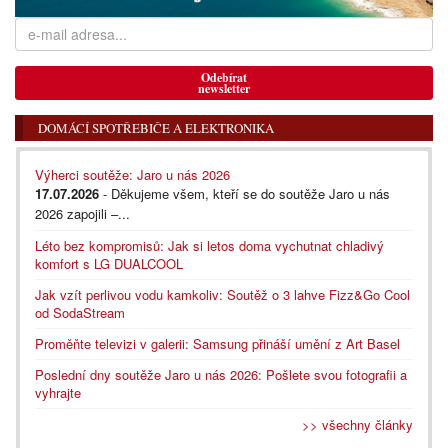
Odebírat
newsletter
DOMÁCÍ SPOTŘEBIČE A ELEKTRONIKA
Výherci soutěže: Jaro u nás 2026
17.07.2026
- Děkujeme všem, kteří se do soutěže Jaro u nás
2026 zapojili –...
Léto bez kompromisů: Jak si letos doma vychutnat chladivý
komfort s LG DUALCOOL
Jak vzít perlivou vodu kamkoliv: Soutěž o 3 lahve Fizz&Go Cool
od SodaStream
Proměňte televizi v galerii: Samsung přináší umění z Art Basel
Poslední dny soutěže Jaro u nás 2026: Pošlete svou fotografii a
vyhrajte
>> všechny články