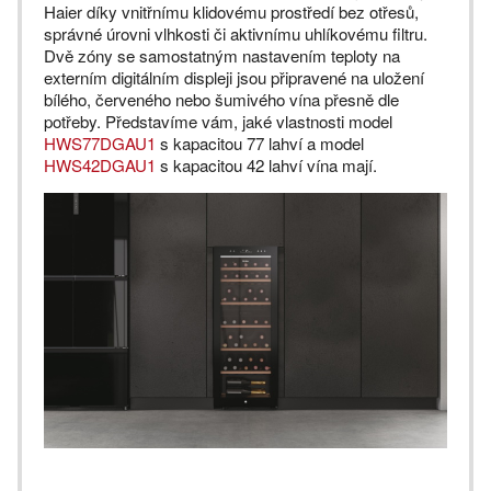
Haier díky vnitřnímu klidovému prostředí bez otřesů,
správné úrovni vlhkosti či aktivnímu uhlíkovému filtru.
Dvě zóny se samostatným nastavením teploty na
externím digitálním displeji jsou připravené na uložení
bílého, červeného nebo šumivého vína přesně dle
potřeby. Představíme vám, jaké vlastnosti model
HWS77DGAU1
s kapacitou 77 lahví a model
HWS42DGAU1
s kapacitou 42 lahví vína mají.