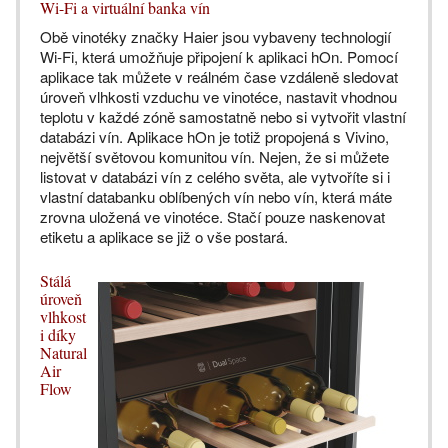
Wi-Fi a virtuální banka vín
Obě vinotéky značky Haier jsou vybaveny technologií
Wi-Fi, která umožňuje připojení k aplikaci hOn. Pomocí
aplikace tak můžete v reálném čase vzdáleně sledovat
úroveň vlhkosti vzduchu ve vinotéce, nastavit vhodnou
teplotu v každé zóně samostatně nebo si vytvořit vlastní
databázi vín. Aplikace hOn je totiž propojená s Vivino,
největší světovou komunitou vín. Nejen, že si můžete
listovat v databázi vín z celého světa, ale vytvoříte si i
vlastní databanku oblíbených vín nebo vín, která máte
zrovna uložená ve vinotéce. Stačí pouze naskenovat
etiketu a aplikace se již o vše postará.
Stálá
úroveň
vlhkost
i díky
Natural
Air
Flow