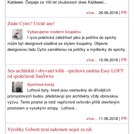
Kaldewei. Čerpaje ze 100 let zkušeností dnes Kaldewei...
více...
26.06.2018 |
PR
Znáte Cytro? Určitě ano!
Vybavujeme moderní koupelnu
I ryze praktická záležitost jako je polička do sprchy
může být designově sladěná se stylem koupelny. Objevte
designovou řadu Cytro zaměřenou na poličky a mýdlenky do sprchy.
více...
15.06.2018 |
PR
Sen architektů i obyvatel loftů - sprchová zástěna Easy LOFT
od společnosti SanSwiss
Sprchové kouty
Loftové byty, které jsou vestavěny do dřívějších
průmyslových budov, představují pro architekty vždy obrovskou
výzvu. Tento prostor je totiž nepříznivě ovlivněn příliš otevřeným
prostorem a vysokými stropy. Loftové...
více...
11.06.2018 |
PR
Výrobky Geberit nyní naleznete nejen za zdí