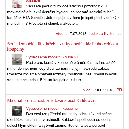
Soutěže
Věnujete péči o zuby dostatečnou pozornost? O
maximálně efektivní dentální hygienu se postará sonický zubní
kartáček ETA Sonetic. Jak funguje a v čem je lepší před klasickým
manuálním? Přečtěte si článek a zkuste...
více...
17.07.2018 |
redakce Bydlení.cz
Souladem obkladů, dlažeb a sanity docílíte ideálního vzhledu
koupelny
Vybavujeme moderní koupelnu
Podle průzkumů v koupelně průměrně strávíme až 50
minut denně, není tedy divu, že nám na jejím vzhledu záleží.
Přestože býváme omezeni rozměry místnosti, naší představivosti
se meze nekladou. Efektní koupelna, kde to...
více...
10.07.2018 |
PR
Materiál pro věčnost: smaltovaná ocel Kaldewei
Vybavujeme moderní koupelnu
Dva veskrze přírodní materiály odhalují v jedinečné
symbióze fascinující vlastnosti. Kaldewei spojil odolnou ocel s
ušlechtilým sklem a vytvořil znamenitou smaltovanou ocel