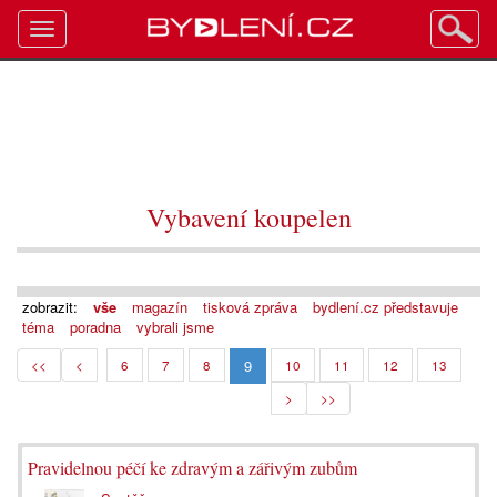
Toggle
navigation
Vybavení koupelen
zobrazit:
vše
magazín
tisková zpráva
bydlení.cz představuje
téma
poradna
vybrali jsme
9
<<
<
6
7
8
10
11
12
13
>
>>
Pravidelnou péčí ke zdravým a zářivým zubům