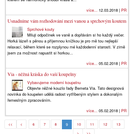
více...
12.03.2018 |
PR
Usnadníme vám rozhodování mezi vanou a sprchovým koutem
Sprchové kouty
Miluji odpočinek ve vaně a dopřávám si ho každý večer.
Horká lázeň s pěnou a příjemnou knížkou je pro mě tou nejlepší
relaxací, během které se rozplynou mé každodenní starosti. V zimě
jsem za možnost napustit si horkou...
více...
05.02.2018 |
PR
Via - něžná kráska do vaší koupelny
Vybavujeme moderní koupelnu
Objevte něžné kouzlo řady Bemeta Via. Tato designová
novinka do koupelen udělá radost vytříbeným stylem a dokonalým
řemeslným zpracováním.
více...
05.02.2018 |
PR
9
<<
<
6
7
8
10
11
12
13
>
>>