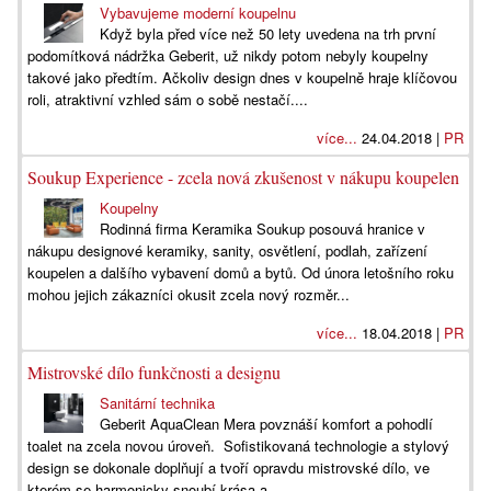
Vybavujeme moderní koupelnu
Když byla před více než 50 lety uvedena na trh první
podomítková nádržka Geberit, už nikdy potom nebyly koupelny
takové jako předtím. Ačkoliv design dnes v koupelně hraje klíčovou
roli, atraktivní vzhled sám o sobě nestačí....
více...
24.04.2018 |
PR
Soukup Experience - zcela nová zkušenost v nákupu koupelen
Koupelny
Rodinná firma Keramika Soukup posouvá hranice v
nákupu designové keramiky, sanity, osvětlení, podlah, zařízení
koupelen a dalšího vybavení domů a bytů. Od února letošního roku
mohou jejich zákazníci okusit zcela nový rozměr...
více...
18.04.2018 |
PR
Mistrovské dílo funkčnosti a designu
Sanitární technika
Geberit AquaClean Mera povznáší komfort a pohodlí
toalet na zcela novou úroveň. Sofistikovaná technologie a stylový
design se dokonale doplňují a tvoří opravdu mistrovské dílo, ve
kterém se harmonicky snoubí krása a...