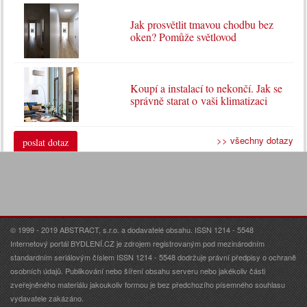
Jak prosvětlit tmavou chodbu bez
oken? Pomůže světlovod
Koupí a instalací to nekončí. Jak se
správně starat o vaši klimatizaci
>> všechny dotazy
poslat dotaz
© 1999 - 2019 ABSTRACT, s.r.o. a dodavatelé obsahu. ISSN 1214 - 5548
Internetový portál BYDLENÍ.CZ je zdrojem registrovaným pod mezinárodním
standardním seriálovým číslem ISSN 1214 - 5548 dodržuje právní předpisy o ochraně
osobních údajů. Publikování nebo šíření obsahu serveru nebo jakékoliv části
zveřejněného materiálu jakoukoliv formou je bez předchozího písemného souhlasu
vydavatele zakázáno.