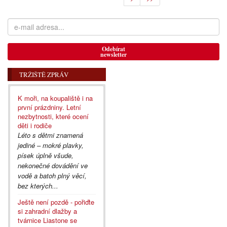
Odebírat
newsletter
TRŽIŠTĚ ZPRÁV
K moři, na koupaliště i na
první prázdniny. Letní
nezbytnosti, které ocení
děti i rodiče
Léto s dětmi znamená
jediné – mokré plavky,
písek úplně všude,
nekonečné dovádění ve
vodě a batoh plný věcí,
bez kterých...
Ještě není pozdě - pořiďte
si zahradní dlažby a
tvárnice Liastone se