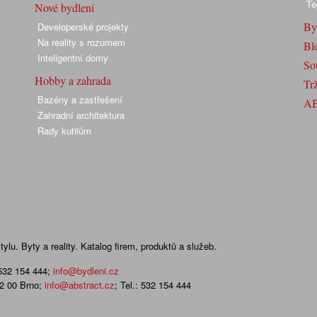
Te
Nové bydlení
By
Developerské projekty
Na reality s rozumem
Bl
Inteligentní domy
So
Hobby a zahrada
Trž
Bazény a zastřešení
A
Zahradní architektura
Rady kutilům
lu. Byty a reality. Katalog firem, produktů a služeb.
 532 154 444
;
info@bydleni.cz
02 00 Brno;
info@abstract.cz
; Tel.: 532 154 444