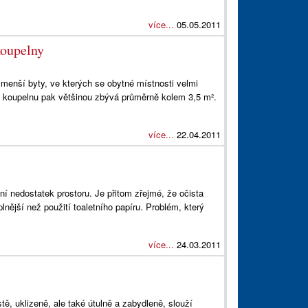
více...
05.05.2011
koupelny
menší byty, ve kterých se obytné místnosti velmi
Na koupelnu pak většinou zbývá průměrně kolem 3,5 m².
více...
22.04.2011
í nedostatek prostoru. Je přitom zřejmé, že očista
nější než použití toaletního papíru. Problém, který
více...
24.03.2011
ě, uklizeně, ale také útulně a zabydleně, slouží