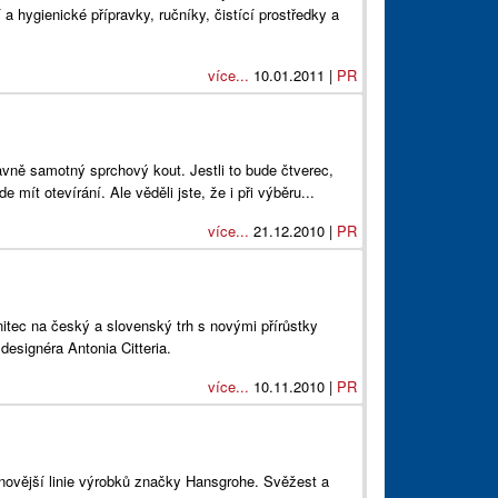
a hygienické přípravky, ručníky, čistící prostředky a
více...
10.01.2011 |
PR
avně samotný sprchový kout. Jestli to bude čtverec,
e mít otevírání. Ale věděli jste, že i při výběru...
více...
21.12.2010 |
PR
nitec na český a slovenský trh s novými přírůstky
esignéra Antonia Citteria.
více...
10.11.2010 |
PR
jnovější linie výrobků značky Hansgrohe. Svěžest a