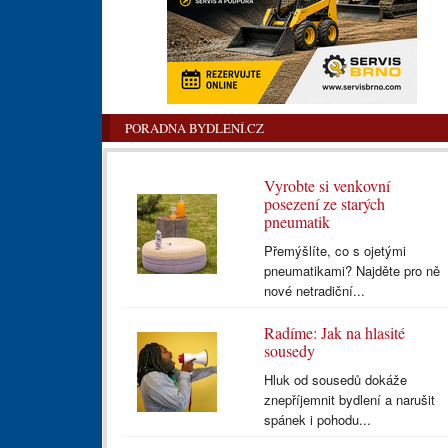
PORADNA BYDLENÍ.CZ
Vyrobte si venkovní
posezení ze starých
pneumatik
Přemýšlíte, co s ojetými
pneumatikami? Najděte pro ně
nové netradiční...
Radíme: Jak na hlasité
sousedy
Hluk od sousedů dokáže
znepříjemnit bydlení a narušit
spánek i pohodu...