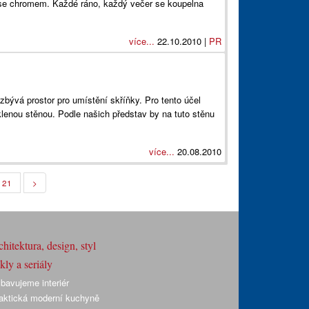
m se chromem. Každé ráno, každý večer se koupelna
více...
22.10.2010 |
PR
zbývá prostor pro umístění skříňky. Pro tento účel
klenou stěnou. Podle našich představ by na tuto stěnu
více...
20.08.2010
21
>
hitektura, design, styl
ly a seriály
bavujeme interiér
aktická moderní kuchyně