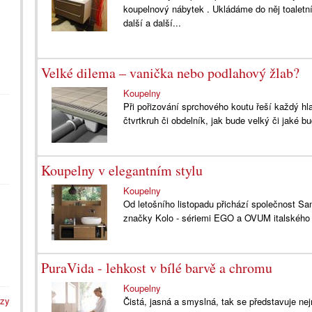
koupelnový nábytek . Ukládáme do něj toaletní 
další a další...
Velké dilema – vanička nebo podlahový žlab?
Koupelny
Při pořizování sprchového koutu řeší každý hl
čtvrtkruh či obdelník, jak bude velký či jaké bud
Koupelny v elegantním stylu
Koupelny
Od letošního listopadu přichází společnost Sa
značky Kolo - sériemi EGO a OVUM italského d
PuraVida - lehkost v bílé barvě a chromu
Koupelny
azy
Čistá, jasná a smyslná, tak se představuje ne