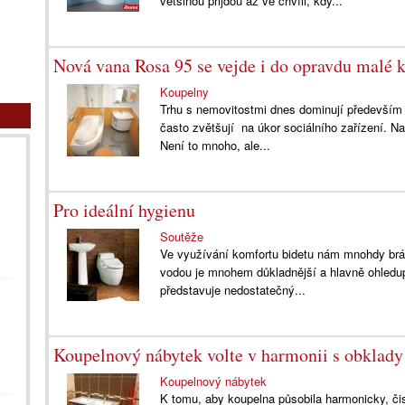
většinou přijdou až ve chvíli, kdy...
Nová vana Rosa 95 se vejde i do opravdu malé 
Koupelny
Trhu s nemovitostmi dnes dominují především 
často zvětšují na úkor sociálního zařízení. 
Není to mnoho, ale...
Pro ideální hygienu
Soutěže
Ve využívání komfortu bidetu nám mnohdy brán
vodou je mnohem důkladnější a hlavně ohledupl
představuje nedostatečný...
Koupelnový nábytek volte v harmonii s obklady
Koupelnový nábytek
K tomu, aby koupelna působila harmonicky, čist