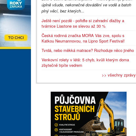
úplně všude, nekonečné dovádění ve vodě a batoh
plný věcí, bez kterých...
Ještě není pozdě - pořiďte si zahradní dlažby a
tvárnice Liastone se slevou až 30 %
Česká rodinná značka MORA Vás zve, spolu s
Katkou Neumannovou, na Lipno Sport Festival!
Tvrdá, nebo měkká matrace? Rozhoduje něco jiného
Venkovní rolety v létě: 5 chyb, kvůli kterým doma
zbytečně trpíte vedrem
>> všechny zprávy