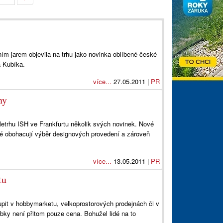
ím jarem objevila na trhu jako novinka oblíbené české
a Kubíka.
více...
27.05.2011 |
PR
ny
letrhu ISH ve Frankfurtu několik svých novinek. Nové
 obohacují výběr designových provedení a zároveň
více...
13.05.2011 |
PR
tu
upit v hobbymarketu, velkoprostorových prodejnách či v
obky není přitom pouze cena. Bohužel lidé na to