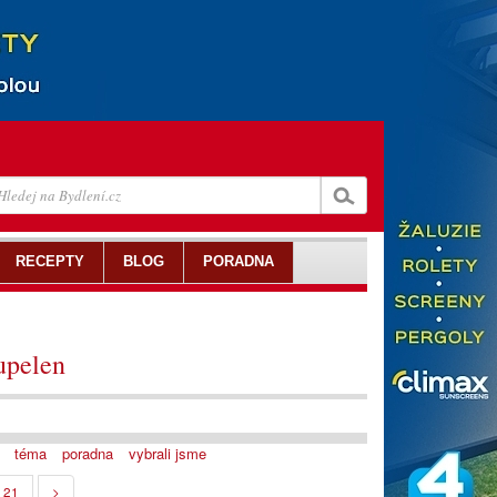
RECEPTY
BLOG
PORADNA
upelen
téma
poradna
vybrali jsme
21
>