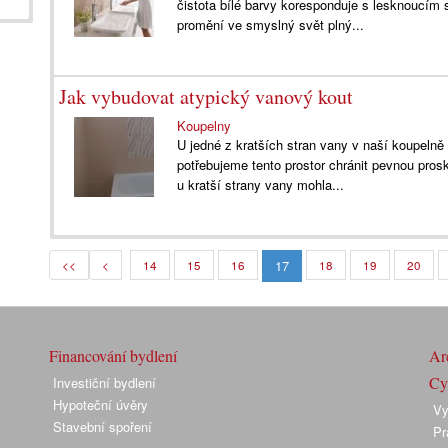
čistota bílé barvy koresponduje s lesknoucí
promění ve smyslný svět plný...
Jak vybudovat atypický vanový kout
Koupelny
U jedné z kratších stran vany v naší koupelně 
potřebujeme tento prostor chránit pevnou pros
u kratší strany vany mohla...
17
<<
<
14
15
16
18
19
20
Financování bydlení
Arc
Cyk
Investiční bydlení
Hypoteční úvěry
Vy
Stavební spoření
Pr