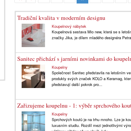
Tradiční kvalita v moderním designu
Koupelnový nábytek
Koupelnová sestava Mio new, která se s letošn
značky Jika, je dílem mladého designéra Petr
Sanitec přichází s jarními novinkami do koupel
Koupelny
Společnost Sanitec představila na letošním ve
produkty svých značek KOLO a Keramag, které
představují další pokrok pro...
Zařizujeme koupelnu - 1: výběr sprchového kou
Koupelny
Sprchových koutů je na trhu mnoho. Lze je ko
luxusním studiu. Rozdíl mezi jednotlivými výr