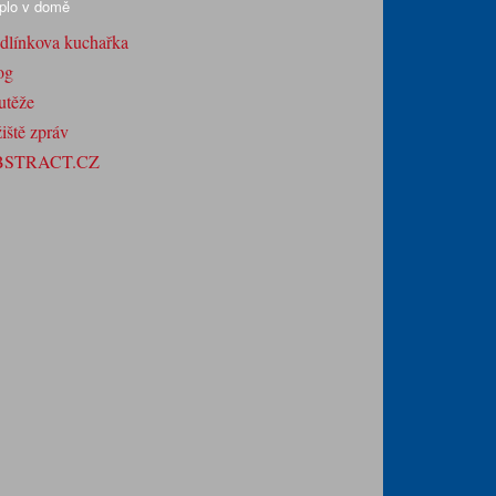
plo v domě
dlínkova kuchařka
og
utěže
iště zpráv
BSTRACT.CZ