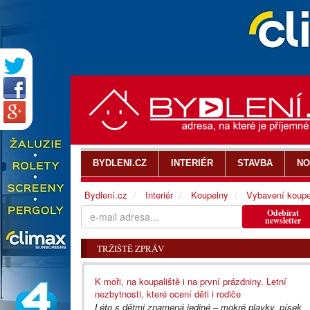
BYDLENI.CZ
INTERIÉR
STAVBA
NO
Bydlení.cz
Interiér
Koupelny
Vybavení koupe
Odebírat
newsletter
TRŽIŠTĚ ZPRÁV
K moři, na koupaliště i na první prázdniny. Letní
nezbytnosti, které ocení děti i rodiče
Léto s dětmi znamená jediné – mokré plavky, písek