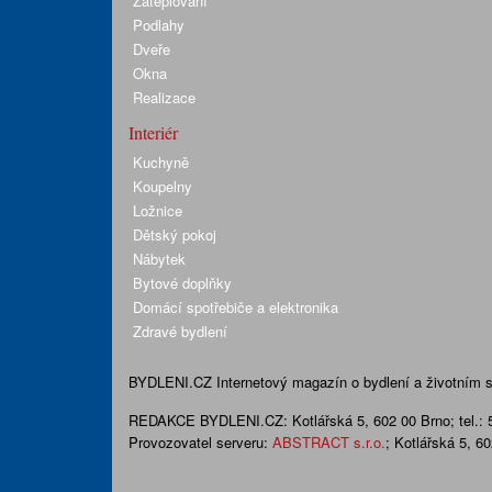
Zateplování
Podlahy
Dveře
Okna
Realizace
Interiér
Kuchyně
Koupelny
Ložnice
Dětský pokoj
Nábytek
Bytové doplňky
Domácí spotřebiče a elektronika
Zdravé bydlení
BYDLENI.CZ
Internetový magazín o bydlení a životním sty
REDAKCE BYDLENI.CZ:
Kotlářská 5, 602 00 Brno;
tel.:
Provozovatel serveru:
ABSTRACT s.r.o.
; Kotlářská 5, 6