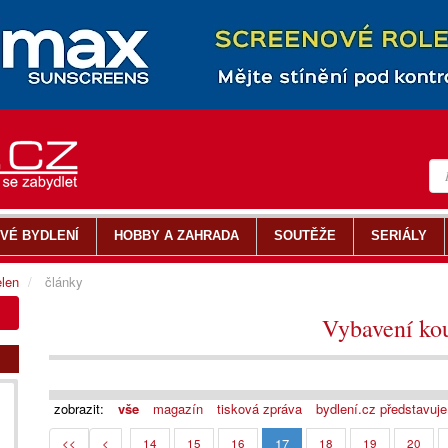
VÉ BYDLENÍ
HOBBY A ZAHRADA
SOUTĚŽE
SERIÁLY
len
články
Vybavení ko
zobrazit:
vše
magazín
tisková zpráva
bydlení.cz představuje
17
<<
<
14
15
16
18
19
20