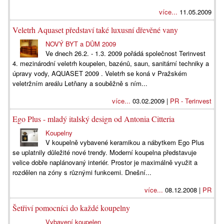
více...
11.05.2009
Veletrh Aquaset představí také luxusní dřevěné vany
NOVÝ BYT a DŮM 2009
Ve dnech 26.2. - 1.3. 2009 pořádá společnost Terinvest
4. mezinárodní veletrh koupelen, bazénů, saun, sanitární techniky a
úpravy vody, AQUASET 2009 . Veletrh se koná v Pražském
veletržním areálu Letňany a souběžně s ním...
více...
03.02.2009 |
PR - Terinvest
Ego Plus - mladý italský design od Antonia Citteria
Koupelny
V koupelně vybavené keramikou a nábytkem Ego Plus
se uplatnily důležité nové trendy. Moderní koupelna představuje
velice dobře naplánovaný interiér. Prostor je maximálně využit a
rozdělen na zóny s různými funkcemi. Dnešní...
více...
08.12.2008 |
PR
Šetřiví pomocníci do každé koupelny
Vybavení koupelen