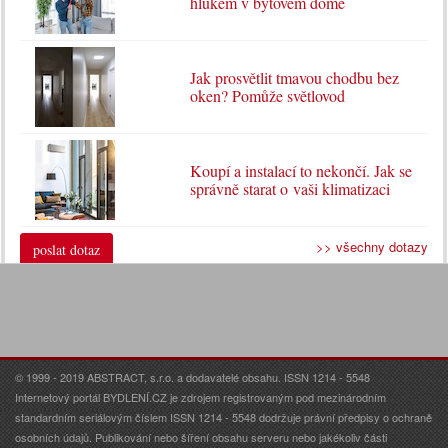
hlukem v bytovém domě
Jak prosvětlit tmavou chodbu bez
oken? Pomůže světlovod
Koupí a instalací to nekončí. Jak se
správně starat o vaši klimatizaci
>> všechny dotazy
poslat dotaz
© 1999 - 2019 ABSTRACT, s.r.o. a dodavatelé obsahu. ISSN 1214 - 5548
Internetový portál BYDLENÍ.CZ je zdrojem registrovaným pod mezinárodním
standardním seriálovým číslem ISSN 1214 - 5548 dodržuje právní předpisy o ochraně
osobních údajů. Publikování nebo šíření obsahu serveru nebo jakékoliv části