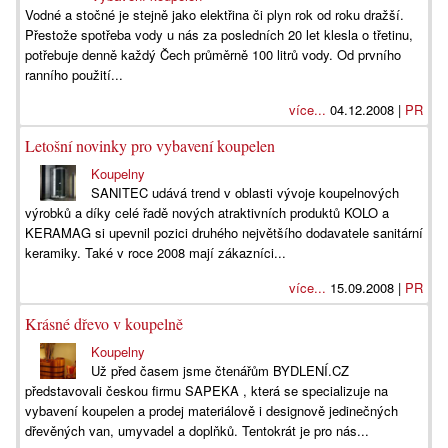
Vodné a stočné je stejně jako elektřina či plyn rok od roku dražší.
Přestože spotřeba vody u nás za posledních 20 let klesla o třetinu,
potřebuje denně každý Čech průměrně 100 litrů vody. Od prvního
ranního použití...
více...
04.12.2008 |
PR
Letošní novinky pro vybavení koupelen
Koupelny
SANITEC udává trend v oblasti vývoje koupelnových
výrobků a díky celé řadě nových atraktivních produktů KOLO a
KERAMAG si upevnil pozici druhého největšího dodavatele sanitární
keramiky. Také v roce 2008 mají zákazníci...
více...
15.09.2008 |
PR
Krásné dřevo v koupelně
Koupelny
Už před časem jsme čtenářům BYDLENÍ.CZ
představovali českou firmu SAPEKA , která se specializuje na
vybavení koupelen a prodej materiálově i designově jedinečných
dřevěných van, umyvadel a doplňků. Tentokrát je pro nás...