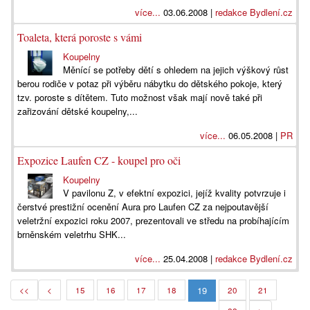
více...
03.06.2008 |
redakce Bydlení.cz
Toaleta, která poroste s vámi
Koupelny
Měnící se potřeby dětí s ohledem na jejich výškový růst
berou rodiče v potaz při výběru nábytku do dětského pokoje, který
tzv. poroste s dítětem. Tuto možnost však mají nově také při
zařizování dětské koupelny,...
více...
06.05.2008 |
PR
Expozice Laufen CZ - koupel pro oči
Koupelny
V pavilonu Z, v efektní expozici, jejíž kvality potvrzuje i
čerstvé prestižní ocenění Aura pro Laufen CZ za nejpoutavější
veletržní expozici roku 2007, prezentovali ve středu na probíhajícím
brněnském veletrhu SHK...
více...
25.04.2008 |
redakce Bydlení.cz
19
<<
<
15
16
17
18
20
21