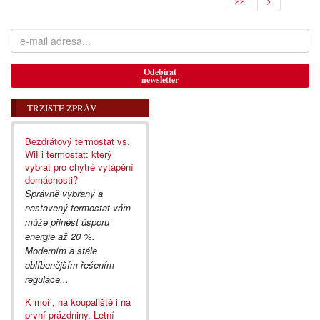
22
>
Odebírat
newsletter
TRŽIŠTĚ ZPRÁV
Bezdrátový termostat vs.
WiFi termostat: který
vybrat pro chytré vytápění
domácnosti?
Správně vybraný a
nastavený termostat vám
může přinést úsporu
energie až 20 %.
Moderním a stále
oblíbenějším řešením
regulace...
K moři, na koupaliště i na
první prázdniny. Letní