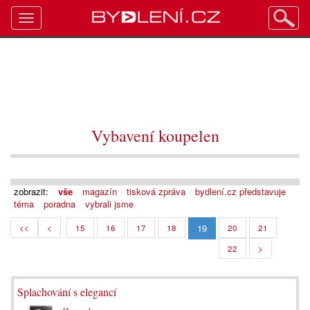
Toggle
navigation
Vybavení koupelen
zobrazit:
vše
magazín
tisková zpráva
bydlení.cz představuje
téma
poradna
vybrali jsme
19
<<
<
15
16
17
18
20
21
22
>
Splachování s elegancí