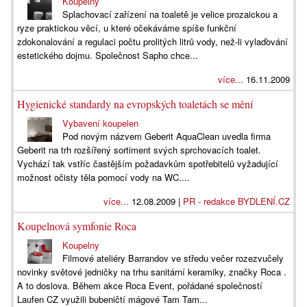
Koupelny
Splachovací zařízení na toaletě je velice prozaickou a
ryze praktickou věcí, u které očekáváme spíše funkční
zdokonalování a regulaci počtu prolitých litrů vody, než-li vylaďování
estetického dojmu. Společnost Sapho chce...
více...
16.11.2009
Hygienické standardy na evropských toaletách se mění
Vybavení koupelen
Pod novým názvem Geberit AquaClean uvedla firma
Geberit na trh rozšířený sortiment svých sprchovacích toalet.
Vychází tak vstříc častějším požadavkům spotřebitelů vyžadující
možnost očisty těla pomocí vody na WC....
více...
12.08.2009 |
PR - redakce BYDLENÍ.CZ
Koupelnová symfonie Roca
Koupelny
Filmové ateliéry Barrandov ve středu večer rozezvučely
novinky světové jedničky na trhu sanitární keramiky, značky Roca .
A to doslova. Během akce Roca Event, pořádané společností
Laufen CZ využili bubeničtí mágové Tam Tam...