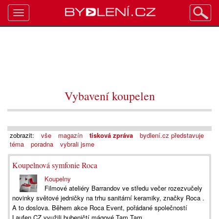
Toggle
navigation
Vybavení koupelen
zobrazit:
vše
magazín
tisková zpráva
bydlení.cz představuje
téma
poradna
vybrali jsme
Koupelnová symfonie Roca
Koupelny
Filmové ateliéry Barrandov ve středu večer rozezvučely
novinky světové jedničky na trhu sanitární keramiky, značky Roca .
A to doslova. Během akce Roca Event, pořádané společností
Laufen CZ využili bubeničtí mágové Tam Tam...