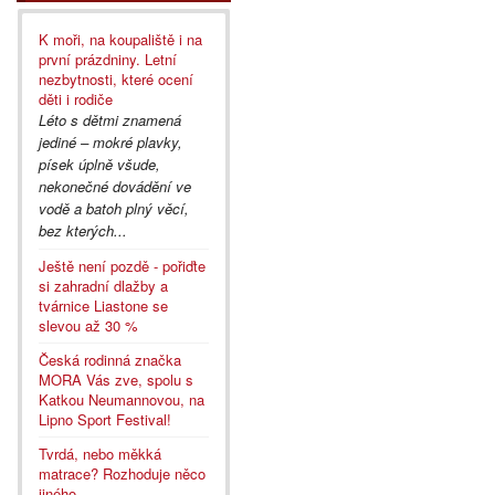
K moři, na koupaliště i na
první prázdniny. Letní
nezbytnosti, které ocení
děti i rodiče
Léto s dětmi znamená
jediné – mokré plavky,
písek úplně všude,
nekonečné dovádění ve
vodě a batoh plný věcí,
bez kterých...
Ještě není pozdě - pořiďte
si zahradní dlažby a
tvárnice Liastone se
slevou až 30 %
Česká rodinná značka
MORA Vás zve, spolu s
Katkou Neumannovou, na
Lipno Sport Festival!
Tvrdá, nebo měkká
matrace? Rozhoduje něco
jiného