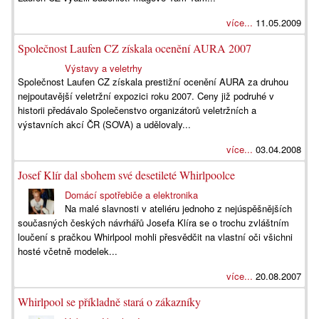
více...
11.05.2009
Společnost Laufen CZ získala ocenění AURA 2007
Výstavy a veletrhy
Společnost Laufen CZ získala prestižní ocenění AURA za druhou
nejpoutavější veletržní expozici roku 2007. Ceny již podruhé v
historii předávalo Společenstvo organizátorů veletržních a
výstavních akcí ČR (SOVA) a udělovaly...
více...
03.04.2008
Josef Klír dal sbohem své desetileté Whirlpoolce
Domácí spotřebiče a elektronika
Na malé slavnosti v ateliéru jednoho z nejúspěšnějších
současných českých návrhářů Josefa Klíra se o trochu zvláštním
loučení s pračkou Whirlpool mohli přesvědčit na vlastní oči všichni
hosté včetně modelek...
více...
20.08.2007
Whirlpool se příkladně stará o zákazníky