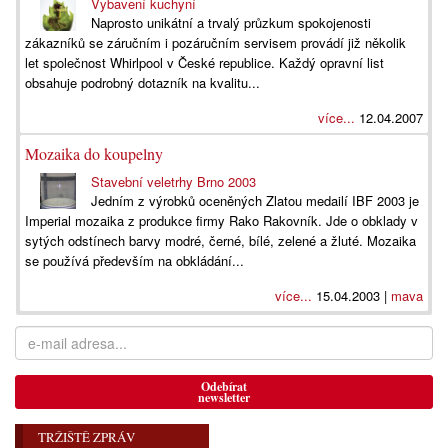
Vybavení kuchyní
Naprosto unikátní a trvalý průzkum spokojenosti
zákazníků se záručním i pozáručním servisem provádí již několik
let společnost Whirlpool v České republice. Každý opravní list
obsahuje podrobný dotazník na kvalitu...
více...
12.04.2007
Mozaika do koupelny
Stavební veletrhy Brno 2003
Jedním z výrobků oceněných Zlatou medailí IBF 2003 je
Imperial mozaika z produkce firmy Rako Rakovník. Jde o obklady v
sytých odstínech barvy modré, černé, bílé, zelené a žluté. Mozaika
se používá především na obkládání...
více...
15.04.2003 |
mava
Odebírat
newsletter
TRŽIŠTĚ ZPRÁV