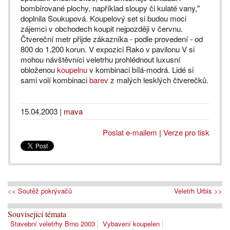
bombírované plochy, například sloupy či kulaté vany,"
doplnila Soukupová. Koupelový set si budou moci
zájemci v obchodech koupit nejpozději v červnu.
Čtvereční metr přijde zákazníka - podle provedení - od
800 do 1.200 korun. V expozici Rako v pavilonu V si
mohou návštěvníci veletrhu prohlédnout luxusní
obloženou
koupelnu
v kombinaci bílá-modrá. Lidé si
sami volí kombinaci
barev
z malých lesklých čtverečků.
15.04.2003
|
mava
Poslat e-mailem
|
Verze pro tisk
<< Soutěž pokrývačů
Veletrh Urbis >>
Související témata
Stavební veletrhy Brno 2003
Vybavení koupelen