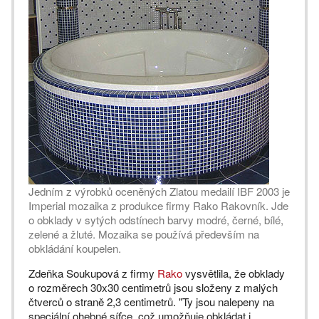
Jedním z výrobků oceněných Zlatou medailí IBF 2003 je
Imperial mozaika z produkce firmy Rako Rakovník. Jde
o obklady v sytých odstínech barvy modré, černé, bílé,
zelené a žluté. Mozaika se používá především na
obkládání koupelen.
Zdeňka Soukupová z firmy
Rako
vysvětlila, že obklady
o rozměrech 30x30 centimetrů jsou složeny z malých
čtverců o straně 2,3 centimetrů. "Ty jsou nalepeny na
speciální ohebné síťce, což umožňuje obkládat i