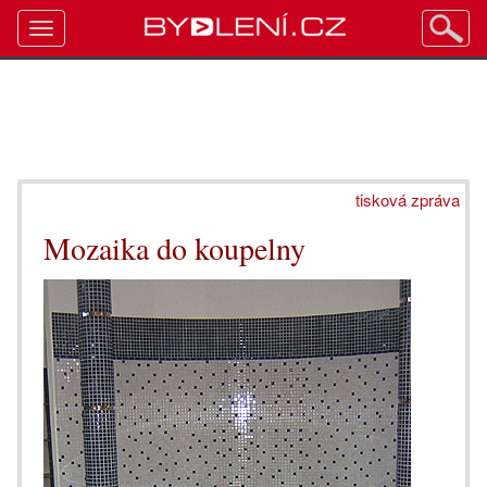
Toggle
navigation
tisková zpráva
Mozaika do koupelny