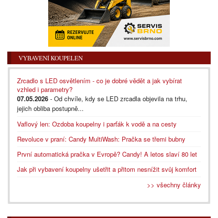
VYBAVENÍ KOUPELEN
Zrcadlo s LED osvětlením - co je dobré vědět a jak vybírat
vzhled i parametry?
07.05.2026
- Od chvíle, kdy se LED zrcadla objevila na trhu,
jejich obliba postupně...
Vaflový len: Ozdoba koupelny i parťák k vodě a na cesty
Revoluce v praní: Candy MultiWash: Pračka se třemi bubny
První automatická pračka v Evropě? Candy! A letos slaví 80 let
Jak při vybavení koupelny ušetřit a přitom nesnížit svůj komfort
>> všechny články