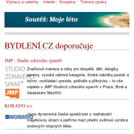
Výstavy a veletrhy
Interiér
Koupelny
Tiskové zprávy
BYDLENÍ.CZ doporučuje
JMP - Studio zdravého spaní®
Značkové matrace a rošty pro dospělé, děti, alergiky,
seniory, vysoké váhové kategorie, široká nabídka postelí a
ložnic, rozkládací postele, polštáře a přikrývky – to vše
najdete v JMP Studiích zdravého spaní® v Praze, Brně a
Valašském Meziříčí.
KORADO a.s.
Jsme dynamická česká společnost s nadnárodní
majetkovou účastí a patříme mezi přední světové výrobce
ocelových otopných těles.