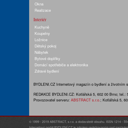
Okna
Realizace
Interiér
Kuchyně
Koupelny
Ložnice
Dětský pokoj
Nábytek
Bytové doplňky
Domácí spotřebiče a elektronika
Zdravé bydlení
BYDLENI.CZ
Internetový magazín o bydlení a životním sty
REDAKCE BYDLENI.CZ:
Kotlářská 5, 602 00 Brno;
tel.:
Provozovatel serveru:
ABSTRACT s.r.o.
; Kotlářská 5, 6
© 1999 - 2019 ABSTRACT, s.r.o. a dodavatelé obsahu. ISSN 1214 - 55
Internetový portál BYDLENÍ.CZ je zdrojem registrovaným pod mezináro