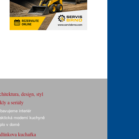
hitektura, design, styl
ly a seriály
bavujeme interiér
aktická moderní kuchyně
plo v domě
dlínkova kuchařka