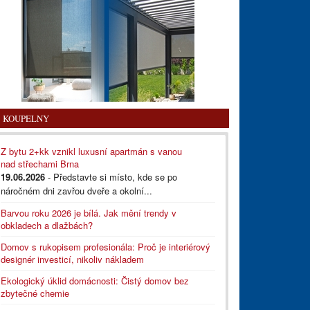
KOUPELNY
Z bytu 2+kk vznikl luxusní apartmán s vanou
nad střechami Brna
19.06.2026
- Představte si místo, kde se po
náročném dni zavřou dveře a okolní...
Barvou roku 2026 je bílá. Jak mění trendy v
obkladech a dlažbách?
Domov s rukopisem profesionála: Proč je interiérový
designér investicí, nikoliv nákladem
Ekologický úklid domácnosti: Čistý domov bez
zbytečné chemie