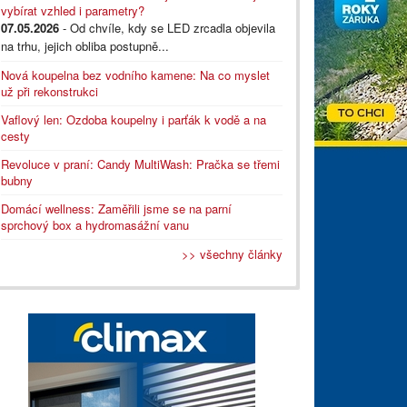
vybírat vzhled i parametry?
07.05.2026
- Od chvíle, kdy se LED zrcadla objevila
na trhu, jejich obliba postupně...
Nová koupelna bez vodního kamene: Na co myslet
už při rekonstrukci
Vaflový len: Ozdoba koupelny i parťák k vodě a na
cesty
Revoluce v praní: Candy MultiWash: Pračka se třemi
bubny
Domácí wellness: Zaměřili jsme se na parní
sprchový box a hydromasážní vanu
>> všechny články