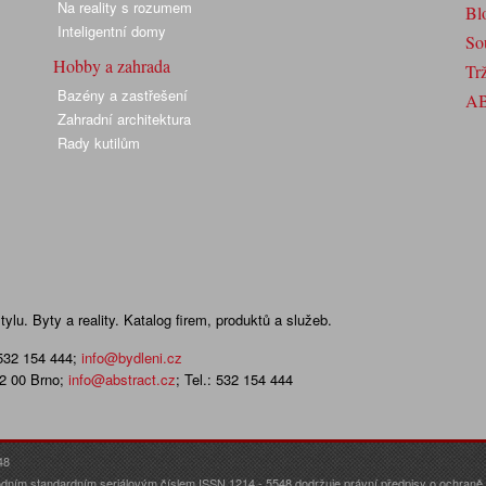
Na reality s rozumem
Bl
Inteligentní domy
So
Hobby a zahrada
Trž
Bazény a zastřešení
A
Zahradní architektura
Rady kutilům
lu. Byty a reality. Katalog firem, produktů a služeb.
 532 154 444
;
info@bydleni.cz
02 00 Brno;
info@abstract.cz
; Tel.: 532 154 444
48
dním standardním seriálovým číslem ISSN 1214 - 5548 dodržuje právní předpisy o ochraně o