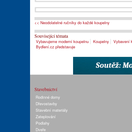
<< Neodolatelné ručníky do každé koupelny
Související témata
Vybavujeme moderní koupelnu
Koupelny
Vybavení 
Bydlení.cz představuje
Stavebnictví
Rodinné domy
Dřevostavby
Stavební materiály
Zateplování
Podlahy
Dveře