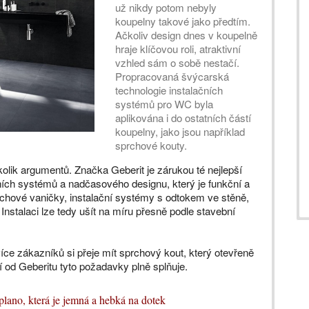
už nikdy potom nebyly
koupelny takové jako předtím.
Ačkoliv design dnes v koupelně
hraje klíčovou roli, atraktivní
vzhled sám o sobě nestačí.
Propracovaná švýcarská
technologie instalačních
systémů pro WC byla
aplikována i do ostatních částí
koupelny, jako jsou například
sprchové kouty.
lik argumentů. Značka Geberit je zárukou té nejlepší
ních systémů a nadčasového designu, který je funkční a
rchové vaničky, instalační systémy s odtokem ve stěně,
Instalaci lze tedy ušít na míru přesně podle stavební
íce zákazníků si přeje mít sprchový kout, který otevřeně
í od Geberitu tyto požadavky plně splňuje.
lano, která je jemná a hebká na dotek