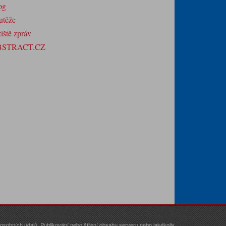
og
utěže
iště zpráv
BSTRACT.CZ
sobních údajů. Publikování nebo šíření obsahu serveru nebo jakékoliv