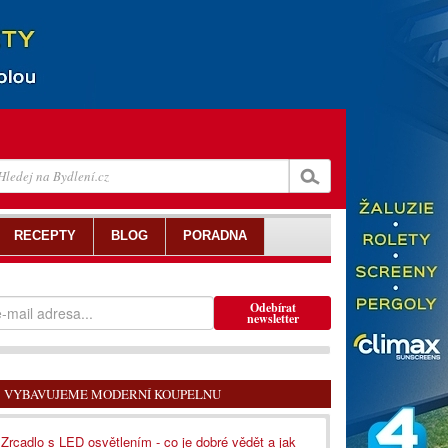
RECEPTY
BLOG
PORADNA
Odebírat
newsletter
VYBAVUJEME MODERNÍ KOUPELNU
Zrcadlo s LED osvětlením - co je dobré vědět a jak