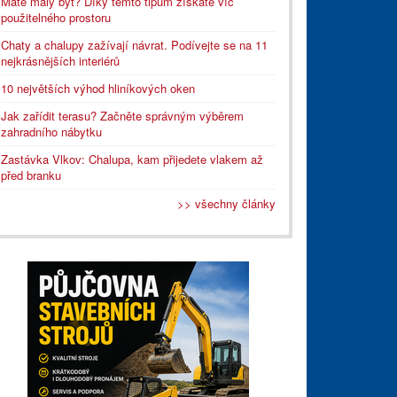
Máte malý byt? Díky těmto tipům získáte víc
použitelného prostoru
Chaty a chalupy zažívají návrat. Podívejte se na 11
nejkrásnějších interiérů
10 největších výhod hliníkových oken
Jak zařídit terasu? Začněte správným výběrem
zahradního nábytku
Zastávka Vlkov: Chalupa, kam přijedete vlakem až
před branku
>> všechny články