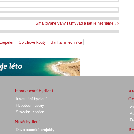
Smaltované vany i umyvadla jak je neznáme >>
koupelen
Sprchové kouty
Sanitární technika
Financování bydlení
Arc
Cyk
Investiční bydlení
Hypoteční úvěry
Vy
Stavební spoření
Pr
Te
Nové bydlení
By
Developerské projekty