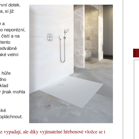
rvní dotek.
, si již
e a
ho neporézní,
čistí a na
tento
hedvábně
aké velmi
 hůře
dno
klad
 jinak mohla
cké
opláchnout.
 vypadají, ale díky vyjímatelné hřebenové vložce se i