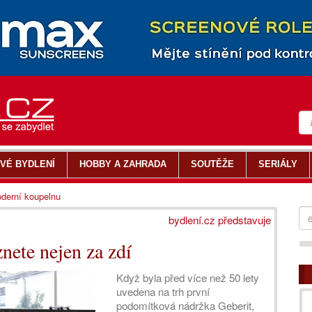
VÉ BYDLENÍ
HOBBY A ZAHRADA
SOUTĚŽE
SERIÁLY
derní koupelnu
bydlení.cz představuje
nete nejen za zdí
Když byla před více než 50 lety
uvedena na trh první
podomítková nádržka Geberit,