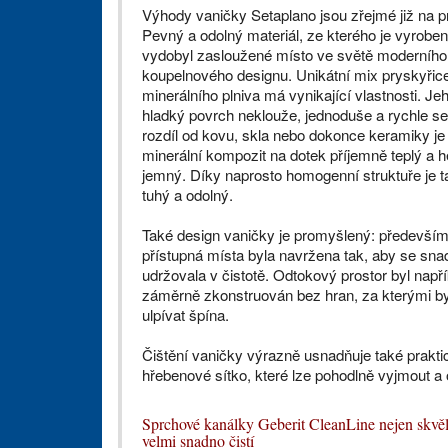
Výhody vaničky Setaplano jsou zřejmé již na p
Pevný a odolný materiál, ze kterého je vyrobena
vydobyl zasloužené místo ve světě moderního
koupelnového designu. Unikátní mix pryskyřic
minerálního plniva má vynikající vlastnosti. Je
hladký povrch neklouže, jednoduše a rychle se 
rozdíl od kovu, skla nebo dokonce keramiky je 
minerální kompozit na dotek příjemně teplý a 
jemný. Díky naprosto homogenní struktuře je t
tuhý a odolný.
Také design vaničky je promyšlený: především
přístupná místa byla navržena tak, aby se sna
udržovala v čistotě. Odtokový prostor byl napří
záměrně zkonstruován bez hran, za kterými by
ulpívat špína.
Čištění vaničky výrazně usnadňuje také prakti
hřebenové sítko, které lze pohodlně vyjmout a 
Sprchové kanálky Geberit CleanLine nejen skvěle
velmi snadno čistí