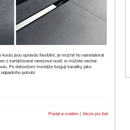
outu jsou opravdu flexibilní, je možné ho nainstalovat
ben z kartáčované nerezové oceli, si můžete nechat
utu. Po dokončení montáže fungují kanálky jako
o odpadního potrubí.
Poslat e-mailem
|
Verze pro tisk