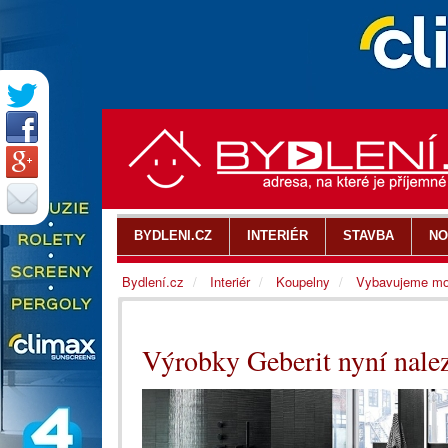
BYDLENI.CZ
INTERIÉR
STAVBA
NO
Bydlení.cz
Interiér
Koupelny
Vybavujeme mo
Výrobky Geberit nyní nalez