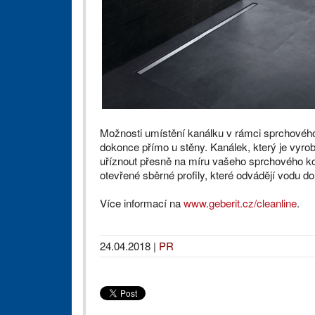
Možnosti umístění kanálku v rámci sprchového k
dokonce přímo u stěny. Kanálek, který je vyro
uříznout přesně na míru vašeho sprchového ko
otevřené sběrné profily, které odvádějí vodu d
Více informací na
www.geberit.cz/cleanline
.
24.04.2018
|
PR