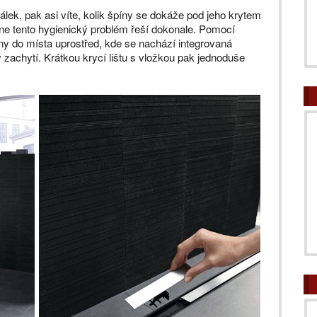
álek, pak asi víte, kolik špíny se dokáže pod jeho krytem
ne tento hygienický problém řeší dokonale. Pomocí
ny do místa uprostřed, kde se nachází integrovaná
 zachytí. Krátkou krycí lištu s vložkou pak jednoduše