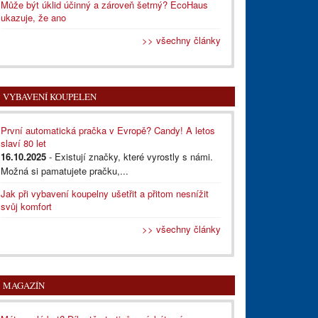
Může být úklid účinný a zároveň šetrný? EcoHaus
ukazuje, že ano
>> všechny články
VYBAVENÍ KOUPELEN
První automatická pračka v Evropě? Candy! A letos
slaví 80 let
16.10.2025
- Existují značky, které vyrostly s námi.
Možná si pamatujete pračku,...
Jak při vybavení koupelny ušetřit a přitom nesnížit
svůj komfort
>> všechny články
MAGAZÍN