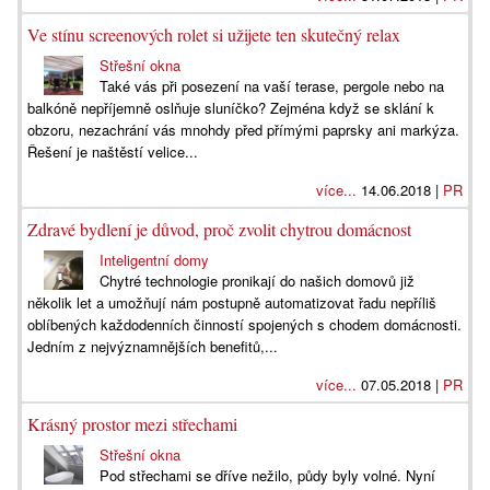
Ve stínu screenových rolet si užijete ten skutečný relax
Střešní okna
Také vás při posezení na vaší terase, pergole nebo na
balkóně nepříjemně oslňuje sluníčko? Zejména když se sklání k
obzoru, nezachrání vás mnohdy před přímými paprsky ani markýza.
Řešení je naštěstí velice...
více...
14.06.2018 |
PR
Zdravé bydlení je důvod, proč zvolit chytrou domácnost
Inteligentní domy
Chytré technologie pronikají do našich domovů již
několik let a umožňují nám postupně automatizovat řadu nepříliš
oblíbených každodenních činností spojených s chodem domácnosti.
Jedním z nejvýznamnějších benefitů,...
více...
07.05.2018 |
PR
Krásný prostor mezi střechami
Střešní okna
Pod střechami se dříve nežilo, půdy byly volné. Nyní