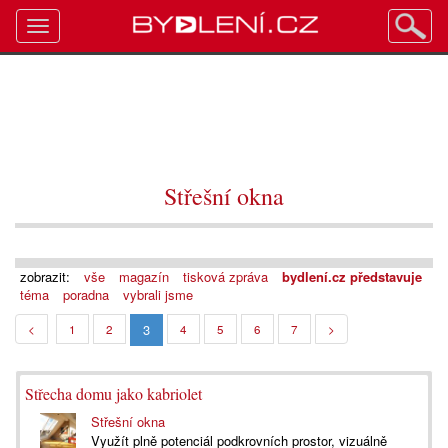
Toggle
navigation
Střešní okna
zobrazit:
vše
magazín
tisková zpráva
bydlení.cz představuje
téma
poradna
vybrali jsme
3
<
1
2
4
5
6
7
>
Střecha domu jako kabriolet
Střešní okna
Využít plně potenciál podkrovních prostor, vizuálně