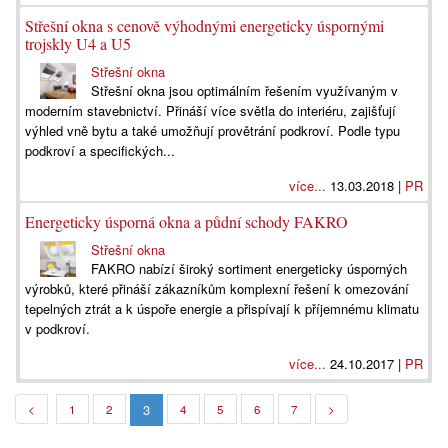
Střešní okna s cenově výhodnými energeticky úspornými
trojskly U4 a U5
Střešní okna
Střešní okna jsou optimálním řešením využívaným v
moderním stavebnictví. Přináší více světla do interiéru, zajišťují
výhled vně bytu a také umožňují provětrání podkroví. Podle typu
podkroví a specifických...
více...
13.03.2018 |
PR
Energeticky úsporná okna a půdní schody FAKRO
Střešní okna
FAKRO nabízí široký sortiment energeticky úsporných
výrobků, které přináší zákazníkům komplexní řešení k omezování
tepelných ztrát a k úspoře energie a přispívají k příjemnému klimatu
v podkroví.
více...
24.10.2017 |
PR
3
<
1
2
4
5
6
7
>