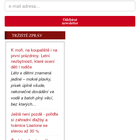
Odebírat
newsletter
TRŽIŠTĚ ZPRÁV
K moři, na koupaliště i na
první prázdniny. Letní
nezbytnosti, které ocení
děti i rodiče
Léto s dětmi znamená
jediné – mokré plavky,
písek úplně všude,
nekonečné dovádění ve
vodě a batoh plný věcí,
bez kterých...
Ještě není pozdě - pořiďte
si zahradní dlažby a
tvárnice Liastone se
slevou až 30 %