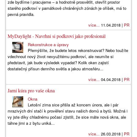
zde bydlíme i pracujeme – a hodnotně prosvětlit, otevřít prostor
starého podkroví v památkově chráněných zónách je oříšek, má to
pevná pravidla.
více...
11.04.2018 |
PR
MyDaylight - Navrhni si podkroví jako profesionál
Rekonstrukce a úpravy
Přemýšlíte, že budete letos rekonstruovat? Nebo toužíte
vdechnout nový život nevyužitému podkroví, ale neumíte si
představit, jak bude výsledek vypadat? Kolik oken zajistí
dostatečný přísun denního světla a jakou atmosféru...
více...
04.04.2018 |
PR
Jarní kúra pro vaše okna
Okna
Letošní zima sice přišla až koncem února, ale i pár
mrazivých dní stačí k prověření stavu našich domů a bytů. Možná i
vy jste díky chladnému počasí zjistili, že sice máte nová okna, ale
táhne jimi a z bytu uniká...
více...
26.03.2018 |
PR