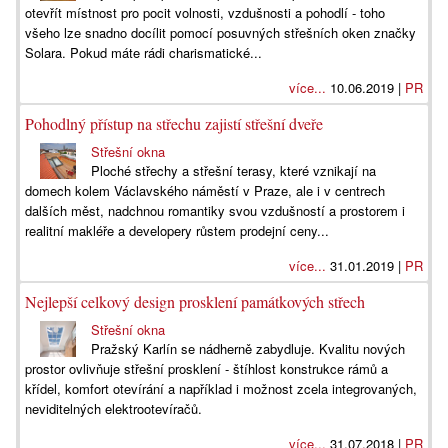
otevřít místnost pro pocit volnosti, vzdušnosti a pohodlí - toho
všeho lze snadno docílit pomocí posuvných střešních oken značky
Solara. Pokud máte rádi charismatické...
více...
10.06.2019 |
PR
Pohodlný přístup na střechu zajistí střešní dveře
Střešní okna
Ploché střechy a střešní terasy, které vznikají na
domech kolem Václavského náměstí v Praze, ale i v centrech
dalších měst, nadchnou romantiky svou vzdušností a prostorem i
realitní makléře a developery růstem prodejní ceny...
více...
31.01.2019 |
PR
Nejlepší celkový design prosklení památkových střech
Střešní okna
Pražský Karlín se nádherně zabydluje. Kvalitu nových
prostor ovlivňuje střešní prosklení - štíhlost konstrukce rámů a
křídel, komfort otevírání a například i možnost zcela integrovaných,
neviditelných elektrootevíračů.
více...
31.07.2018 |
PR