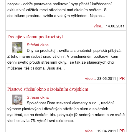
naopak - dobře postavené podkrovní byty přináší každodenní
exkluzivní zážitek mezi střechami nad okolním světem. S
dostatkem prostoru, světla a volným výhledem. Naplno...
více...
14.06.2011
Dodejte vašemu podkroví styl
Střešní okna
Dny se prodlužují, světla a slunečních paprsků přibývá.
Z toho máme radost snad všichni. V prosluněném podkroví, kam
denní světlo proudí střešními okny, se tak ze slunečných dnů
můžeme těšit i doma. Jsou ale...
více...
23.05.2011 |
PR
Plastové střešní okno s izolačním dvojsklem
Střešní okna
Společnost Roto stavební elementy s.r.o. , tradiční
výrobce plastových i dřevěných střešních oken a solárních
systémů, se na českém trhu pohybuje již sedmým rokem a ve světě
vloni oslavila 75. výročí své existence.
více...
19.04.2011 |
PR