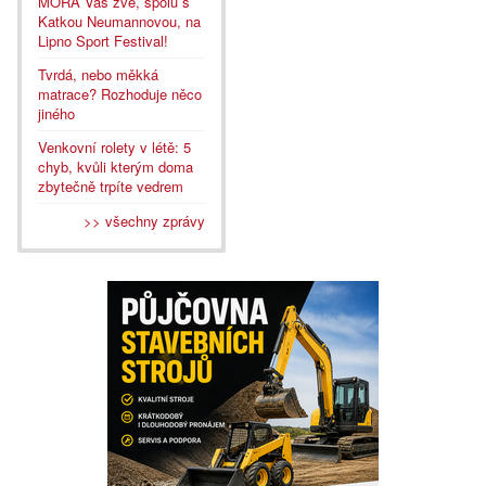
MORA Vás zve, spolu s
Katkou Neumannovou, na
Lipno Sport Festival!
Tvrdá, nebo měkká
matrace? Rozhoduje něco
jiného
Venkovní rolety v létě: 5
chyb, kvůli kterým doma
zbytečně trpíte vedrem
>> všechny zprávy