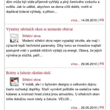
dům může být stále příjemně vyhřátý a plný čerstvého vzduchu a
světla. Jak to udělat, abychom se doma cítili dobře, mohli si
dopřávat krásné výhledy, a přitom...
více...
14.09.2010 |
PR
Výměny střešních oken se nemusíte obávat
Střešní okna
Moderní střešní okna nejen vypadají skvěle, ale mají i
výrazně lepší technické parametry. Díky tomu se investice majiteli
postupně vrátí v podobě nižších výdajů za energii. Obava, že jejich
výměna je složitá, patří...
více...
29.06.2010 |
PR
Rolety a žaluzie oknům sluší
Střešní okna
V módě, ale i v bytovém designu o celkovém dojmu
často rozhodují doplňky. Stačí vyměnit polštáře na sedačce nebo
koberec a místnost hned získá jinou atmosféru. U střešních oken
tohle dokážou nové rolety a žaluzie. VELUX...
více...
25.05.2010 |
PR