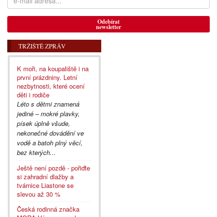
Odebírat
newsletter
TRŽIŠTĚ ZPRÁV
K moři, na koupaliště i na
první prázdniny. Letní
nezbytnosti, které ocení
děti i rodiče
Léto s dětmi znamená
jediné – mokré plavky,
písek úplně všude,
nekonečné dovádění ve
vodě a batoh plný věcí,
bez kterých...
Ještě není pozdě - pořiďte
si zahradní dlažby a
tvárnice Liastone se
slevou až 30 %
Česká rodinná značka