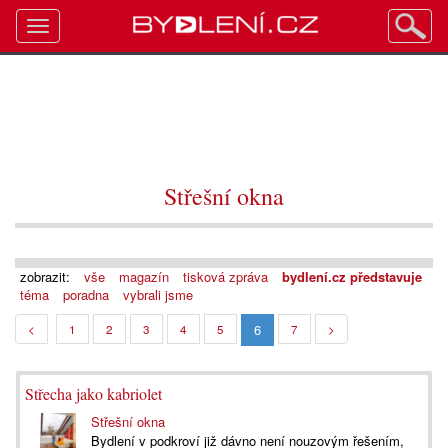
Toggle
navigation
Střešní okna
zobrazit:
vše
magazín
tisková zpráva
bydlení.cz představuje
téma
poradna
vybrali jsme
6
<
1
2
3
4
5
7
>
Střecha jako kabriolet
Střešní okna
Bydlení v podkroví již dávno není nouzovým řešením,