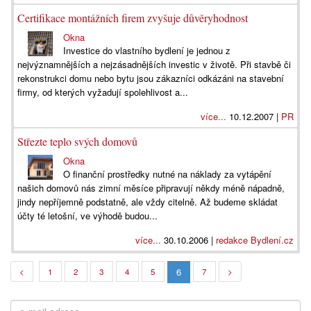
Certifikace montážních firem zvyšuje důvěryhodnost
Okna
Investice do vlastního bydlení je jednou z
nejvýznamnějších a nejzásadnějších investic v životě. Při stavbě či
rekonstrukci domu nebo bytu jsou zákazníci odkázáni na stavební
firmy, od kterých vyžadují spolehlivost a...
více...
10.12.2007 |
PR
Střezte teplo svých domovů
Okna
O finanční prostředky nutné na náklady za vytápění
našich domovů nás zimní měsíce připravují někdy méně nápadně,
jindy nepříjemně podstatně, ale vždy citelně. Až budeme skládat
účty té letošní, ve výhodě budou...
více...
30.10.2006 |
redakce Bydlení.cz
6
<
1
2
3
4
5
7
>