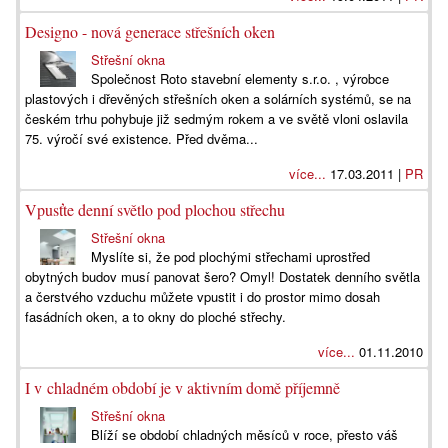
Designo - nová generace střešních oken
Střešní okna
Společnost Roto stavební elementy s.r.o. , výrobce
plastových i dřevěných střešních oken a solárních systémů, se na
českém trhu pohybuje již sedmým rokem a ve světě vloni oslavila
75. výročí své existence. Před dvěma...
více...
17.03.2011 |
PR
Vpusťte denní světlo pod plochou střechu
Střešní okna
Myslíte si, že pod plochými střechami uprostřed
obytných budov musí panovat šero? Omyl! Dostatek denního světla
a čerstvého vzduchu můžete vpustit i do prostor mimo dosah
fasádních oken, a to okny do ploché střechy.
více...
01.11.2010
I v chladném období je v aktivním domě příjemně
Střešní okna
Blíží se období chladných měsíců v roce, přesto váš