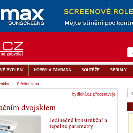
VÉ BYDLENÍ
HOBBY A ZAHRADA
SOUTĚŽE
SERIÁLY
ýrobky
Střešní okna
bydlení.cz představuje
olačním dvojsklem
Jedinečné konstrukční a
tepelné parametry