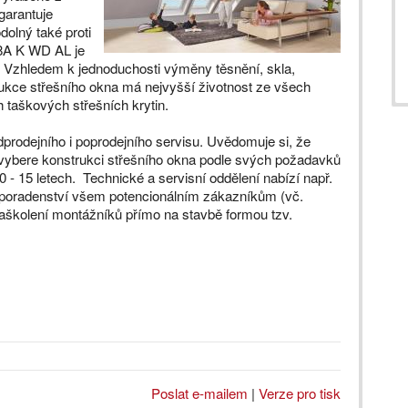
garantuje
odolný také proti
8A K WD AL je
. Vzhledem k jednoduchosti výměny těsnění, skla,
strukce střešního okna má nejvyšší životnost ze všech
h taškových střešních krytin.
dprodejního i poprodejního servisu. Uvědomuje si, že
vybere konstrukci střešního okna podle svých požadavků
 - 15 letech. Technické a servisní oddělení nabízí např.
, poradenství všem potencionálním zákazníkům (vč.
aškolení montážníků přímo na stavbě formou tzv.
Poslat e-mailem
|
Verze pro tisk