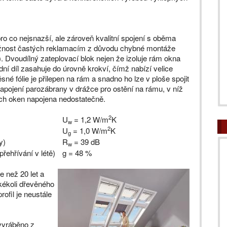
ro co nejsnazší, ale zároveň kvalitní spojení s oběma
možnost častých reklamacím z důvodu chybné montáže
. Dvoudílný zateplovací blok nejen že izoluje rám okna
dní díl zasahuje do úrovně krokví, čímž nabízí velice
né fólie je přilepen na rám a snadno ho lze v ploše spojit
apojení parozábrany v drážce pro ostění na rámu, v níž
šních oken napojena nedostatečně.
2
U
= 1,2 W/m
K
w
2
U
= 1,0 W/m
K
g
y)
R
= 39 dB
w
přehřívání v létě)
g = 48 %
ce než 20 let a
akékoli dřevěného
ofil je neustále
vyráběno z