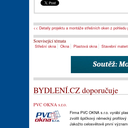
<< Detaily projektu a montáže střešních oken z pohledu
Související témata
Střešní okna
Okna
Plastová okna
Stavební materi
BYDLENÍ.CZ doporučuje
PVC OKNA s.r.o.
Firma PVC OKNA s.r.o. vyrábí plas
zvolili špičkový německý profil
Jakožto celosvětově první význa