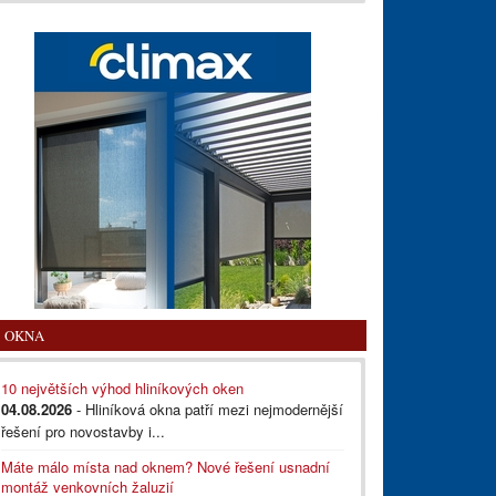
OKNA
10 největších výhod hliníkových oken
04.08.2026
- Hliníková okna patří mezi nejmodernější
řešení pro novostavby i...
Máte málo místa nad oknem? Nové řešení usnadní
montáž venkovních žaluzií