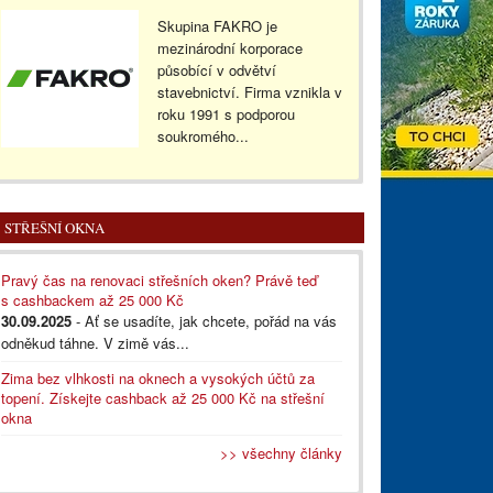
Skupina FAKRO je
mezinárodní korporace
působící v odvětví
stavebnictví. Firma vznikla v
roku 1991 s podporou
soukromého...
STŘEŠNÍ OKNA
Pravý čas na renovaci střešních oken? Právě teď
s cashbackem až 25 000 Kč
30.09.2025
- Ať se usadíte, jak chcete, pořád na vás
odněkud táhne. V zimě vás...
Zima bez vlhkosti na oknech a vysokých účtů za
topení. Získejte cashback až 25 000 Kč na střešní
okna
>> všechny články