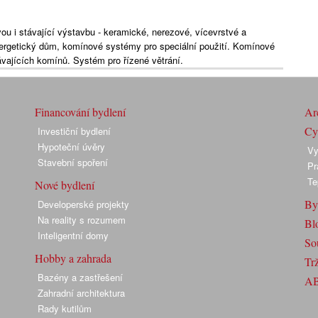
u i stávající výstavbu - keramické, nerezové, vícevrstvé a
rgetický dům, komínové systémy pro speciální použití. Komínové
vajících komínů. Systém pro řízené větrání.
Financování bydlení
Arc
Cyk
Investiční bydlení
Hypoteční úvěry
Vy
Stavební spoření
Pr
Te
Nové bydlení
By
Developerské projekty
Na reality s rozumem
Bl
Inteligentní domy
So
Hobby a zahrada
Trž
Bazény a zastřešení
A
Zahradní architektura
Rady kutilům