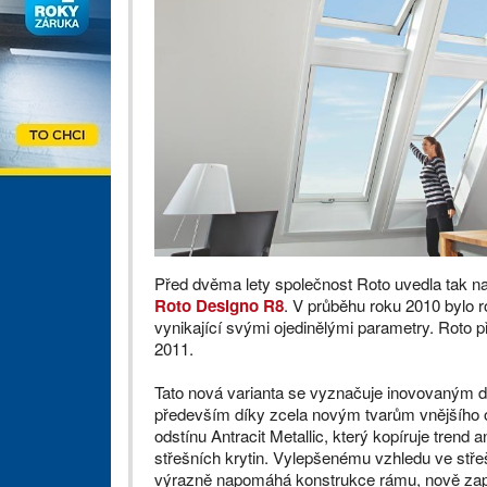
Před dvěma lety společnost Roto uvedla tak na
Roto Designo R8
. V průběhu roku 2010 bylo 
vynikající svými ojedinělými parametry. Roto p
2011.
Tato nová varianta se vyznačuje inovovaným 
především díky zcela novým tvarům vnějšího 
odstínu Antracit Metallic, který kopíruje trend 
střešních krytin. Vylepšenému vzhledu ve stře
výrazně napomáhá konstrukce rámu, nově zap