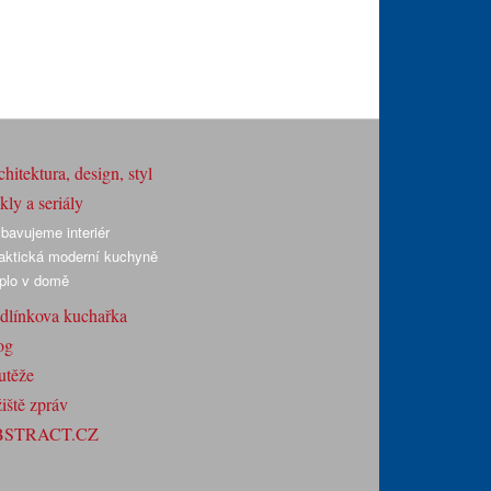
hitektura, design, styl
ly a seriály
bavujeme interiér
aktická moderní kuchyně
plo v domě
dlínkova kuchařka
og
utěže
iště zpráv
BSTRACT.CZ