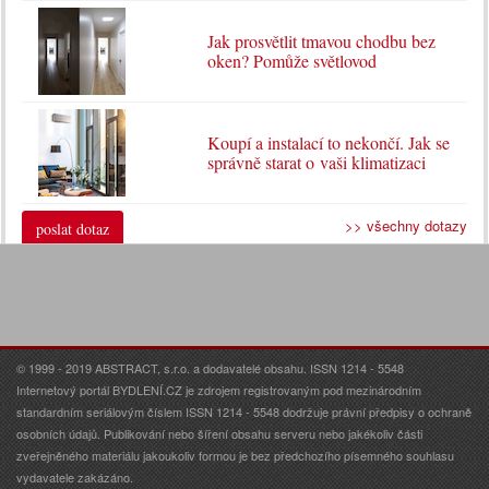
Jak prosvětlit tmavou chodbu bez
oken? Pomůže světlovod
Koupí a instalací to nekončí. Jak se
správně starat o vaši klimatizaci
>> všechny dotazy
poslat dotaz
© 1999 - 2019 ABSTRACT, s.r.o. a dodavatelé obsahu. ISSN 1214 - 5548
Internetový portál BYDLENÍ.CZ je zdrojem registrovaným pod mezinárodním
standardním seriálovým číslem ISSN 1214 - 5548 dodržuje právní předpisy o ochraně
osobních údajů. Publikování nebo šíření obsahu serveru nebo jakékoliv části
zveřejněného materiálu jakoukoliv formou je bez předchozího písemného souhlasu
vydavatele zakázáno.