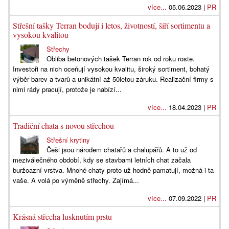
více...
05.06.2023 |
PR
Střešní tašky Terran bodují i letos, životností, šíří sortimentu a
vysokou kvalitou
Střechy
Obliba betonových tašek Terran rok od roku roste.
Investoři na nich oceňují vysokou kvalitu, široký sortiment, bohatý
výběr barev a tvarů a unikátní až 50letou záruku. Realizační firmy s
nimi rády pracují, protože je nabízí...
více...
18.04.2023 |
PR
Tradiční chata s novou střechou
Střešní krytiny
Češi jsou národem chatařů a chalupářů. A to už od
meziválečného období, kdy se stavbami letních chat začala
buržoazní vrstva. Mnohé chaty proto už hodně pamatují, možná i ta
vaše. A volá po výměně střechy. Zajímá...
více...
07.09.2022 |
PR
Krásná střecha lusknutím prstu