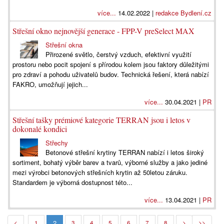
více...
14.02.2022 |
redakce Bydlení.cz
Střešní okno nejnovější generace - FPP-V preSelect MAX
Střešní okna
Přirozené světlo, čerstvý vzduch, efektivní využití
prostoru nebo pocit spojení s přírodou kolem jsou faktory důležitými
pro zdraví a pohodu uživatelů budov. Technická řešení, která nabízí
FAKRO, umožňují jejich...
více...
30.04.2021 |
PR
Střešní tašky prémiové kategorie TERRAN jsou i letos v
dokonalé kondici
Střechy
Betonové střešní krytiny TERRAN nabízí i letos široký
sortiment, bohatý výběr barev a tvarů, výborné služby a jako jediné
mezi výrobci betonových střešních krytin až 50letou záruku.
Standardem je výborná dostupnost této...
více...
13.04.2021 |
PR
2
<
1
3
4
5
6
7
8
>
>>