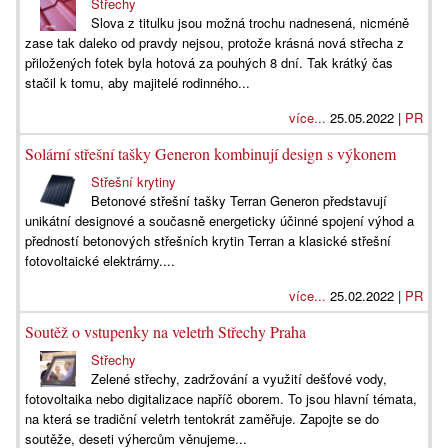
Střechy
Slova z titulku jsou možná trochu nadnesená, nicméně
zase tak daleko od pravdy nejsou, protože krásná nová střecha z
přiložených fotek byla hotová za pouhých 8 dní. Tak krátký čas
stačil k tomu, aby majitelé rodinného...
více...
25.05.2022 |
PR
Solární střešní tašky Generon kombinují design s výkonem
Střešní krytiny
Betonové střešní tašky Terran Generon představují
unikátní designové a současně energeticky účinné spojení výhod a
předností betonových střešních krytin Terran a klasické střešní
fotovoltaické elektrárny....
více...
25.02.2022 |
PR
Soutěž o vstupenky na veletrh Střechy Praha
Střechy
Zelené střechy, zadržování a využití dešťové vody,
fotovoltaika nebo digitalizace napříč oborem. To jsou hlavní témata,
na která se tradiční veletrh tentokrát zaměřuje. Zapojte se do
soutěže, deseti výhercům věnujeme...