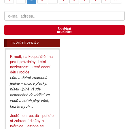
Odebírat
newsletter
TRŽIŠTĚ ZPRÁV
K moři, na koupaliště i na
první prázdniny. Letní
nezbytnosti, které ocení
děti i rodiče
Léto s dětmi znamená
jediné – mokré plavky,
písek úplně všude,
nekonečné dovádění ve
vodě a batoh plný věcí,
bez kterých...
Ještě není pozdě - pořiďte
si zahradní dlažby a
tvárnice Liastone se