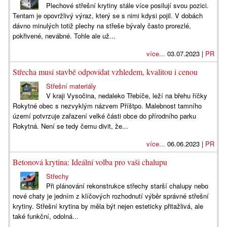
Plechové střešní krytiny stále více posilují svou pozici.
Tentam je opovržlivý výraz, který se s nimi kdysi pojil. V dobách
dávno minulých totiž plechy na střeše bývaly často prorezlé,
pokřivené, nevábné. Tohle ale už...
více...
03.07.2023 |
PR
Střecha musí stavbě odpovídat vzhledem, kvalitou i cenou
Střešní materiály
V kraji Vysočina, nedaleko Třebíče, leží na břehu říčky
Rokytné obec s nezvyklým názvem Příštpo. Malebnost tamního
území potvrzuje zařazení velké části obce do přírodního parku
Rokytná. Není se tedy čemu divit, že...
více...
06.06.2023 |
PR
Betonová krytina: Ideální volba pro vaši chalupu
Střechy
Při plánování rekonstrukce střechy starší chalupy nebo
nové chaty je jedním z klíčových rozhodnutí výběr správné střešní
krytiny. Střešní krytina by měla být nejen esteticky přitažlivá, ale
také funkční, odolná...