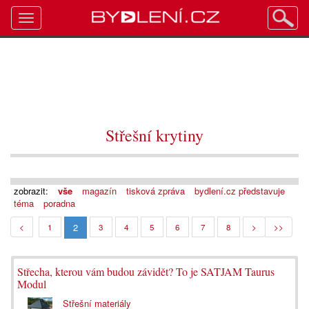
Toggle
navigation
Střešní krytiny
zobrazit:
vše
magazín
tisková zpráva
bydlení.cz představuje
téma
poradna
2
<
1
3
4
5
6
7
8
>
>>
Střecha, kterou vám budou závidět? To je SATJAM Taurus
Modul
Střešní materiály