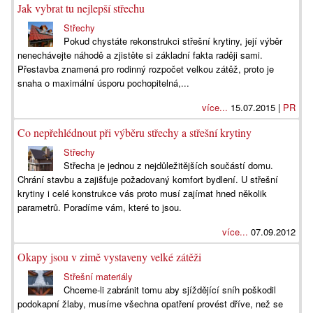
Jak vybrat tu nejlepší střechu
Střechy
Pokud chystáte rekonstrukci střešní krytiny, její výběr
nenechávejte náhodě a zjistěte si základní fakta raději sami.
Přestavba znamená pro rodinný rozpočet velkou zátěž, proto je
snaha o maximální úsporu pochopitelná,...
více...
15.07.2015 |
PR
Co nepřehlédnout při výběru střechy a střešní krytiny
Střechy
Střecha je jednou z nejdůležitějších součástí domu.
Chrání stavbu a zajišťuje požadovaný komfort bydlení. U střešní
krytiny i celé konstrukce vás proto musí zajímat hned několik
parametrů. Poradíme vám, které to jsou.
více...
07.09.2012
Okapy jsou v zimě vystaveny velké zátěži
Střešní materiály
Chceme-li zabránit tomu aby sjíždějící sníh poškodil
podokapní žlaby, musíme všechna opatření provést dříve, než se