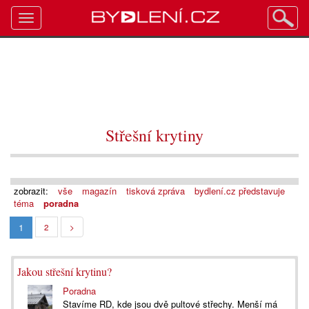
Toggle
navigation
Střešní krytiny
zobrazit:
vše
magazín
tisková zpráva
bydlení.cz představuje
téma
poradna
1
2
>
Jakou střešní krytinu?
Poradna
Stavíme RD, kde jsou dvě pultové střechy. Menší má