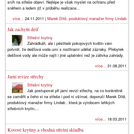
sníh na střeše objeví. Nejlépe je však myslet na ochranu před
sněhem a ledem již v průběhu realizace...
více...
24.11.2011 |
Marek Dítě, produktový manažer firmy Lindab
Jak zachytit déšť
Střešní krytiny
Zahrádkáři, ale i pěstitelé pokojových květin vám
potvrdí, že dešťová voda umí s rostlinami udělat zázraky. Přebytek
dešťové vody ale může najít i jiné uplatnění než je zálivka zahrady.
více...
31.08.2011
Jarní revize střechy
Střešní krytiny
Jak postupovat při jarní revizi střechy, na co konkrétně
se zaměřit a čeho si na střeše i pod ní všímat, doporučí Marek Dítě,
produktový manažer firmy Lindab , která je výrobcem lehkých
střešních krytin,...
více...
18.03.2011
Kovové krytiny a vhodná střešní skladba