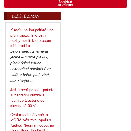
Odebírat
newsletter
TRŽIŠTĚ ZPRÁV
K moři, na koupaliště i na
první prázdniny. Letní
nezbytnosti, které ocení
děti i rodiče
Léto s dětmi znamená
jediné – mokré plavky,
písek úplně všude,
nekonečné dovádění ve
vodě a batoh plný věcí,
bez kterých...
Ještě není pozdě - pořiďte
si zahradní dlažby a
tvárnice Liastone se
slevou až 30 %
Česká rodinná značka
MORA Vás zve, spolu s
Katkou Neumannovou, na
Lipno Sport Festival!