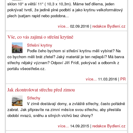
sklon 10° a větší 11° ( 10,3 x 10,3m). Máme teď dilema, jeden
pokrývač tvrdí, že jedině plné podbití a jako krytinu velkoformátový
plech (satjam rapid nebo podobna...
více...
02.09.2016 |
redakce Bydlení.cz
Vše, co vás zajímá o střešní krytině
Střešní krytiny
Podle čeho bychom si střešní krytinu měli vybírat? Na
co bychom měli brát zřetel? Jaký materiál je ten nejlepší? Má barva
střechy nějaký význam? Odpoví Jiří Frídl, pokrývač a odborník z
portálu všeostřeše.cz.
více...
11.03.2016 |
PR
Jak zkontrolovat střechu před zimou
Střechy
V zimě dostávají domy, a zvláště střechy, často pořádně
zabrat. Jak připravíte na zimní měsíce svou střechu, aby přestála
období mrazů, sněhu a silných vichrů bez úhony?
více...
14.09.2015 |
redakce Bydlení.cz