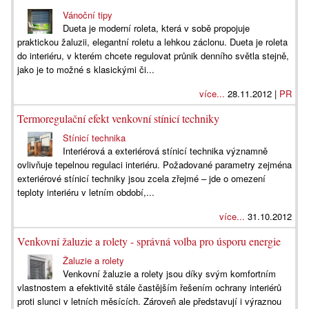
Vánoční tipy
Dueta je moderní roleta, která v sobě propojuje
praktickou žaluzii, elegantní roletu a lehkou záclonu. Dueta je roleta
do interiéru, v kterém chcete regulovat průnik denního světla stejně,
jako je to možné s klasickými či...
více...
28.11.2012 |
PR
Termoregulační efekt venkovní stínicí techniky
Stínicí technika
Interiérová a exteriérová stínicí technika významně
ovlivňuje tepelnou regulaci interiéru. Požadované parametry zejména
exteriérové stínicí techniky jsou zcela zřejmé – jde o omezení
teploty interiéru v letním období,...
více...
31.10.2012
Venkovní žaluzie a rolety - správná volba pro úsporu energie
Žaluzie a rolety
Venkovní žaluzie a rolety jsou díky svým komfortním
vlastnostem a efektivitě stále častějším řešením ochrany interiérů
proti slunci v letních měsících. Zároveň ale představují i výraznou