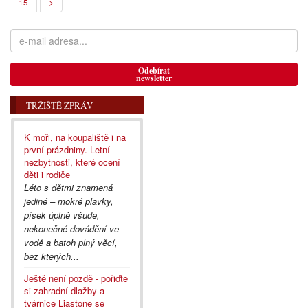
15
>
Odebírat
newsletter
TRŽIŠTĚ ZPRÁV
K moři, na koupaliště i na
první prázdniny. Letní
nezbytnosti, které ocení
děti i rodiče
Léto s dětmi znamená
jediné – mokré plavky,
písek úplně všude,
nekonečné dovádění ve
vodě a batoh plný věcí,
bez kterých...
Ještě není pozdě - pořiďte
si zahradní dlažby a
tvárnice Liastone se