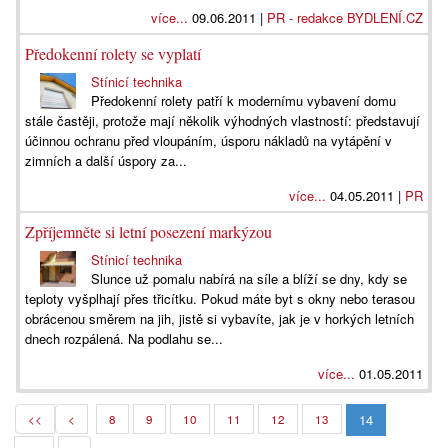
více...
09.06.2011 |
PR - redakce BYDLENÍ.CZ
Předokenní rolety se vyplatí
Stínicí technika
Předokenní rolety patří k modernímu vybavení domu
stále častěji, protože mají několik výhodných vlastností: představují
účinnou ochranu před vloupáním, úsporu nákladů na vytápění v
zimních a další úspory za...
více...
04.05.2011 |
PR
Zpříjemněte si letní posezení markýzou
Stínicí technika
Slunce už pomalu nabírá na síle a blíží se dny, kdy se
teploty vyšplhají přes třicítku. Pokud máte byt s okny nebo terasou
obrácenou směrem na jih, jistě si vybavíte, jak je v horkých letních
dnech rozpálená. Na podlahu se...
více...
01.05.2011
14
<<
<
8
9
10
11
12
13