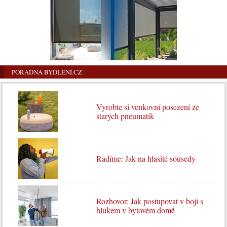
PORADNA BYDLENÍ.CZ
Vyrobte si venkovní posezení ze
starých pneumatik
Radíme: Jak na hlasité sousedy
Rozhovor: Jak postupovat v boji s
hlukem v bytovém domě