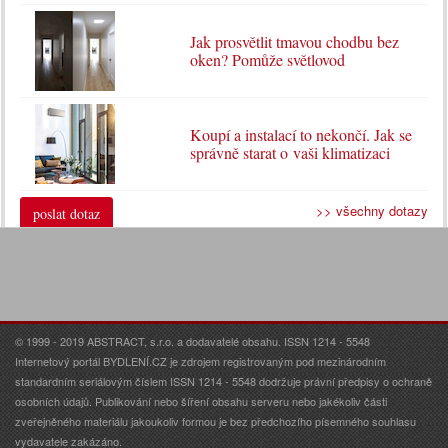
Jak prosvětlit tmavou chodbu bez
oken? Pomůže světlovod
Koupí a instalací to nekončí. Jak se
správně starat o vaši klimatizaci
>> všechny dotazy
poslat dotaz
© 1999 - 2019 ABSTRACT, s.r.o. a dodavatelé obsahu. ISSN 1214 - 5548
Internetový portál BYDLENÍ.CZ je zdrojem registrovaným pod mezinárodním
standardním seriálovým číslem ISSN 1214 - 5548 dodržuje právní předpisy o ochraně
osobních údajů. Publikování nebo šíření obsahu serveru nebo jakékoliv části
zveřejněného materiálu jakoukoliv formou je bez předchozího písemného souhlasu
vydavatele zakázáno.