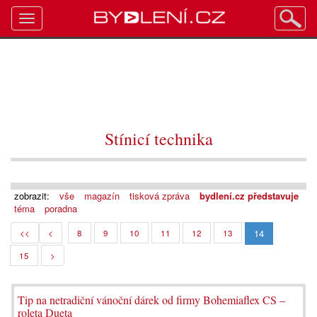
Toggle
navigation
Stínicí technika
zobrazit:
vše
magazín
tisková zpráva
bydlení.cz představuje
téma
poradna
14
<<
<
8
9
10
11
12
13
15
>
Tip na netradiční vánoční dárek od firmy Bohemiaflex CS –
roleta Dueta