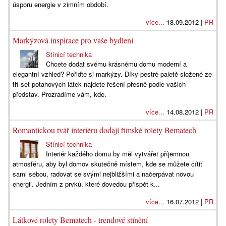
úsporu energie v zimním období.
více...
18.09.2012 |
PR
Markýzová inspirace pro vaše bydlení
Stínicí technika
Chcete dodat svému krásnému domu moderní a
elegantní vzhled? Pořiďte si markýzy. Díky pestré paletě složené ze
tří set potahových látek najdete řešení přesně podle vašich
představ. Prozradíme vám, kde.
více...
14.08.2012 |
PR
Romantickou tvář interiéru dodají římské rolety Bematech
Stínicí technika
Interiér každého domu by měl vytvářet příjemnou
atmosféru, aby byl domov skutečně místem, kde se můžete cítit
sami sebou, radovat se svými nejbližšími a načerpávat novou
energii. Jedním z prvků, které dovedou přispět k...
více...
16.07.2012 |
PR
Látkové rolety Bematech - trendové stínění