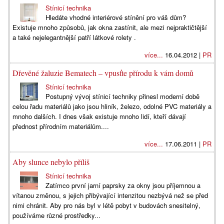
Stínicí technika
Hledáte vhodné interiérové stínění pro váš dům?
Existuje mnoho způsobů, jak okna zastínit, ale mezi nejpraktičtější
a také nejelegantnější patří látkové rolety .
více...
16.04.2012 |
PR
Dřevěné žaluzie Bematech – vpusťte přírodu k vám domů
Stínicí technika
Postupný vývoj stínicí techniky přinesl moderní době
celou řadu materiálů jako jsou hliník, železo, odolné PVC materiály a
mnoho dalších. I dnes však existuje mnoho lidí, kteří dávají
přednost přírodním materiálům....
více...
17.06.2011 |
PR
Aby slunce nebylo příliš
Stínicí technika
Zatímco první jarní paprsky za okny jsou příjemnou a
vítanou změnou, s jejich přibývající intenzitou nezbývá než se před
nimi chránit. Aby pro nás byl v létě pobyt v budovách snesitelný,
používáme různé prostředky...