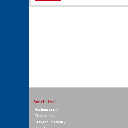
Stavebnictví
Rodinné domy
Dřevostavby
Stavební materiály