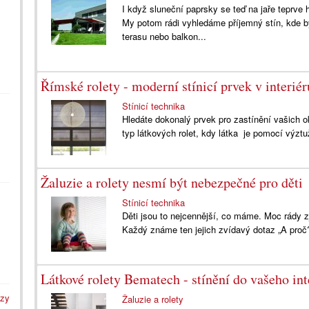
I když sluneční paprsky se teď na jaře teprve 
My potom rádi vyhledáme příjemný stín, kde b
terasu nebo balkon...
Římské rolety - moderní stínicí prvek v interiér
Stínicí technika
Hledáte dokonalý prvek pro zastínění vašich
typ látkových rolet, kdy látka je pomocí výztu
Žaluzie a rolety nesmí být nebezpečné pro děti
Stínicí technika
Děti jsou to nejcennější, co máme. Moc rády z
Každý známe ten jejich zvídavý dotaz „A proč?“,
Látkové rolety Bematech - stínění do vašeho int
azy
Žaluzie a rolety