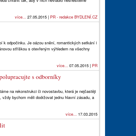
třeba chránit tak, aby v nich nevládlo nesnesitelné
více...
27.05.2015 |
PR - redakce BYDLENÍ.CZ
bí k odpočinku. Je oázou snění, romantických setkání i
tánovou stříškou s otevřeným výhledem na všechny
více...
07.05.2015 |
PR
polupracujte s odborníky
áme na rekonstrukci či novostavbu, která je nejčastěji
, vždy bychom měli dodržovat jednu hlavní zásadu, a
více...
17.03.2015
lit