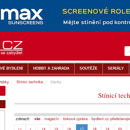
VÉ BYDLENÍ
HOBBY A ZAHRADA
SOUTĚŽE
SERIÁLY
ýrobky
Stínicí technika
články
Stínicí tec
zobrazit:
vše
magazín
tisková zpráva
bydlení.cz představuje
17
<<
<
14
15
16
18
19
20