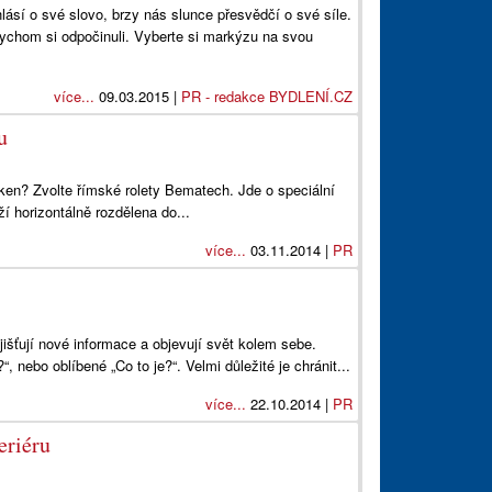
hlásí o své slovo, brzy nás slunce přesvědčí o své síle.
ychom si odpočinuli. Vyberte si markýzu na svou
více...
09.03.2015 |
PR - redakce BYDLENÍ.CZ
u
 oken? Zvolte římské rolety Bematech. Jde o speciální
ží horizontálně rozdělena do...
více...
03.11.2014 |
PR
jišťují nové informace a objevují svět kolem sebe.
 nebo oblíbené „Co to je?“. Velmi důležité je chránit...
více...
22.10.2014 |
PR
eriéru