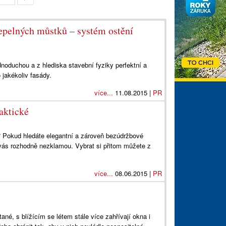
tepelných můstků – systém ostění
duchou a z hlediska stavební fyziky perfektní a
 jakékoliv fasády.
více...
11.08.2015 |
PR
aktické
lu? Pokud hledáte elegantní a zároveň bezúdržbové
y vás rozhodně nezklamou. Vybrat si přitom můžete z
více...
08.06.2015 |
PR
ané, s blížícím se létem stále více zahřívají okna i