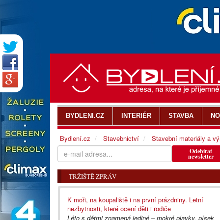
BYDLENI.CZ
INTERIÉR
STAVBA
NO
Bydlení.cz
Stavebnictví
Stavební materiály a v
Odebírat
newsletter
TRŽIŠTĚ ZPRÁV
K moři, na koupaliště i na první prázdniny. Letní
nezbytnosti, které ocení děti i rodiče
Léto s dětmi znamená jediné – mokré plavky, písek