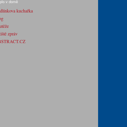
plo v domě
dlínkova kuchařka
og
utěže
iště zpráv
BSTRACT.CZ