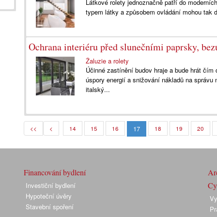
Látkové rolety jednoznačně patří do moderníc
typem látky a způsobem ovládání mohou tak d
Ochrana interiéru před slunečními paprsky, be
Žaluzie a rolety
Účinné zastínění budov hraje a bude hrát čím d
úspory energií a snižování nákladů na správu 
italský...
17
<<
<
14
15
16
18
19
20
Financování bydlení
Arc
Cyk
Investiční bydlení
Hypoteční úvěry
Vy
Stavební spoření
Pr