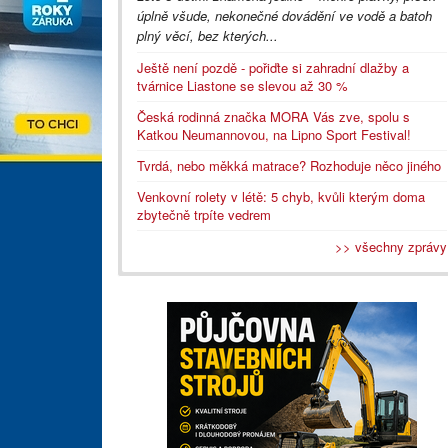
úplně všude, nekonečné dovádění ve vodě a batoh
plný věcí, bez kterých...
Ještě není pozdě - pořiďte si zahradní dlažby a
tvárnice Liastone se slevou až 30 %
Česká rodinná značka MORA Vás zve, spolu s
Katkou Neumannovou, na Lipno Sport Festival!
Tvrdá, nebo měkká matrace? Rozhoduje něco jiného
Venkovní rolety v létě: 5 chyb, kvůli kterým doma
zbytečně trpíte vedrem
>> všechny zprávy