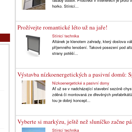
fasády budov. Prostředí v interiérech je proto 
horko. Stínicí...
Prožívejte romantické léto už na jaře!
Stínicí technika
Altánek je klenotem zahrady, který doslova vá
příjemného lenošení. Takové posezení pod al
strany potěší...
Výstavba nízkoenergetických a pasivní domů: S
Nízkoenergetické a pasivní domy
Ať už se v nadcházející stavební sezóně chyst
zděná či montovaná ze dřevěných prefabrikátů
tou je dobrý koncept...
Vyberte si markýzu, ještě než sluníčko začne pá
Stínicí technika