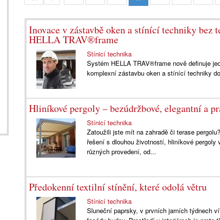
Inovace v zástavbě oken a stínící techniky bez 
HELLA TRAV®frame
Stínicí technika
Systém HELLA TRAV®frame nově definuje jedno
komplexní zástavbu oken a stínící techniky do
Hliníkové pergoly – bezúdržbové, elegantní a pr
Stínicí technika
Zatoužili jste mít na zahradě či terase pergo
řešení s dlouhou životností, hliníkové pergol
různých provedení, od...
Předokenní textilní stínění, které odolá větru
Stínicí technika
Sluneční paprsky, v prvních jarních týdnech vít