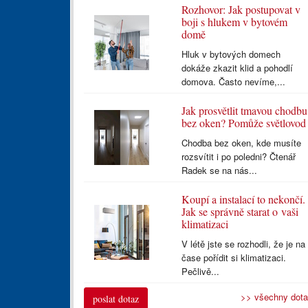
Rozhovor: Jak postupovat v
boji s hlukem v bytovém
domě
Hluk v bytových domech
dokáže zkazit klid a pohodlí
domova. Často nevíme,...
Jak prosvětlit tmavou chodbu
bez oken? Pomůže světlovod
Chodba bez oken, kde musíte
rozsvítit i po poledni? Čtenář
Radek se na nás...
Koupí a instalací to nekončí.
Jak se správně starat o vaši
klimatizaci
V létě jste se rozhodli, že je na
čase pořídit si klimatizaci.
Pečlivě...
>> všechny dot
poslat dotaz