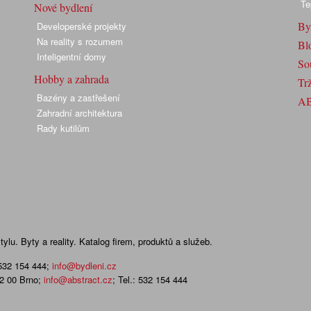
Te
Nové bydlení
By
Developerské projekty
Na reality s rozumem
Bl
Inteligentní domy
So
Hobby a zahrada
Trž
Bazény a zastřešení
A
Zahradní architektura
Rady kutilům
lu. Byty a reality. Katalog firem, produktů a služeb.
 532 154 444
;
info@bydleni.cz
02 00 Brno;
info@abstract.cz
; Tel.: 532 154 444