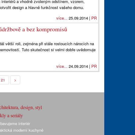
h interiérů a vhodně zvoleným odstínem, vzorem,
otvořit design a hlavně funkčnost vašeho domu.
více...
25.09.2014 |
PR
zúdržbově a bez kompromisů
ál větší roli, zejména při stále rostoucích nárocích na
nemovitostí. Tuto skutečnost si velmi dobře uvědomuje
více...
24.09.2014 |
PR
21
>
hitektura, design, styl
ly a seriály
bavujeme interiér
aktická moderní kuchyně