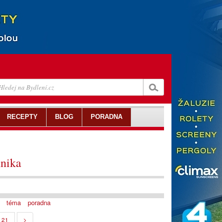
RECEPTY
BLOG
PORADNA
hnika
téma
poradna
21
>