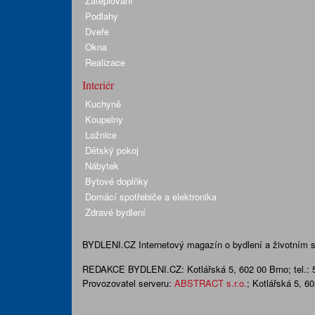
Zateplování
Podlahy
Dveře
Okna
Realizace
Interiér
Kuchyně
Koupelny
Ložnice
Dětský pokoj
Nábytek
Bytové doplňky
Domácí spotřebiče a elektronika
Zdravé bydlení
BYDLENI.CZ
Internetový magazín o bydlení a životním sty
REDAKCE BYDLENI.CZ:
Kotlářská 5, 602 00 Brno;
tel.:
Provozovatel serveru:
ABSTRACT s.r.o.
; Kotlářská 5, 6