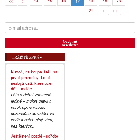
17
<<
<
14
15
16
18
19
20
21
>
>>
Odebírat
newsletter
TRŽIŠTĚ ZPRÁV
K moři, na koupaliště i na
první prázdniny. Letní
nezbytnosti, které ocení
děti i rodiče
Léto s dětmi znamená
jediné – mokré plavky,
písek úplně všude,
nekonečné dovádění ve
vodě a batoh plný věcí,
bez kterých...
Ještě není pozdě - pořiďte