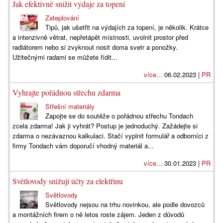
Jak efektivně snížit výdaje za topení
Zateplování
Tipů, jak ušetřit na výdajích za topení, je několik. Krátce
a intenzivně větrat, nepřetápět místnosti, uvolnit prostor před
radiátorem nebo si zvyknout nosit doma svetr a ponožky.
Užitečnými radami se můžete řídit...
více...
06.02.2023 |
PR
Vyhrajte pořádnou střechu zdarma
Střešní materiály
Zapojte se do soutěže o pořádnou střechu Tondach
zcela zdarma! Jak ji vyhrát? Postup je jednoduchý. Zažádejte si
zdarma o nezávaznou kalkulaci. Stačí vyplnit formulář a odborníci z
firmy Tondach vám doporučí vhodný materiál a...
více...
30.01.2023 |
PR
Světlovody snižují účty za elektřinu
Světlovody
Světlovody nejsou na trhu novinkou, ale podle dovozců
a montážních firem o ně letos roste zájem. Jeden z důvodů