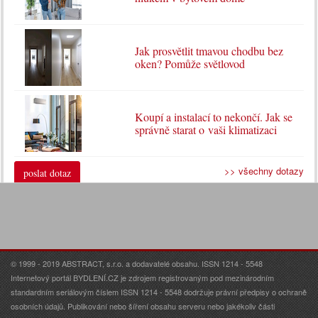
Jak prosvětlit tmavou chodbu bez
oken? Pomůže světlovod
Koupí a instalací to nekončí. Jak se
správně starat o vaši klimatizaci
>> všechny dotazy
poslat dotaz
© 1999 - 2019 ABSTRACT, s.r.o. a dodavatelé obsahu. ISSN 1214 - 5548
Internetový portál BYDLENÍ.CZ je zdrojem registrovaným pod mezinárodním
standardním seriálovým číslem ISSN 1214 - 5548 dodržuje právní předpisy o ochraně
osobních údajů. Publikování nebo šíření obsahu serveru nebo jakékoliv části