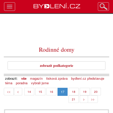
Toggle
navigation
Rodinné domy
zobrazit podkategorie
zobrazit:
vše
magazín
tisková zpráva
bydlení.cz představuje
téma
poradna
vybrali jsme
17
<<
<
14
15
16
18
19
20
21
>
>>