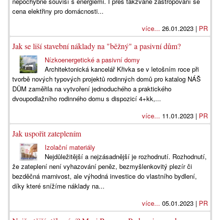
nepochybně souvisí s energiemi. I přes takzvané zastropování se
cena elektřiny pro domácnosti...
více...
26.01.2023 |
PR
Jak se liší stavební náklady na "běžný" a pasivní dům?
Nízkoenergetické a pasivní domy
Architektonická kancelář Křivka se v letošním roce při
tvorbě nových typových projektů rodinných domů pro katalog NÁŠ
DŮM zaměřila na vytvoření jednoduchého a praktického
dvoupodlažního rodinného domu s dispozicí 4+kk,...
více...
11.01.2023 |
PR
Jak uspořit zateplením
Izolační materiály
Nejdůležitější a nejzásadnější je rozhodnutí. Rozhodnutí,
že zateplení není vyhazování peněz, bezmyšlenkovitý plezír či
bezděčná marnivost, ale výhodná investice do vlastního bydlení,
díky které snížíme náklady na...
více...
05.01.2023 |
PR