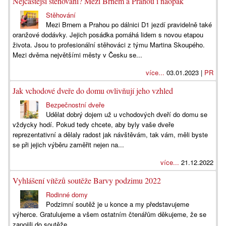
Nejčastější stěhování? Mezi Brnem a Prahou i naopak
Stěhování
Mezi Brnem a Prahou po dálnici D1 jezdí pravidelně také
oranžové dodávky. Jejich posádka pomáhá lidem s novou etapou
života. Jsou to profesionální stěhováci z týmu Martina Skoupého.
Mezi dvěma největšími městy v Česku se...
více...
03.01.2023 |
PR
Jak vchodové dveře do domu ovlivňují jeho vzhled
Bezpečnostní dveře
Udělat dobrý dojem už u vchodových dveří do domu se
vždycky hodí. Pokud tedy chcete, aby byly vaše dveře
reprezentativní a dělaly radost jak návštěvám, tak vám, měli byste
se při jejich výběru zaměřit nejen na...
více...
21.12.2022
Vyhlášení vítězů soutěže Barvy podzimu 2022
Rodinné domy
Podzimní soutěž je u konce a my představujeme
výherce. Gratulujeme a všem ostatním čtenářům děkujeme, že se
zapojili do soutěže.