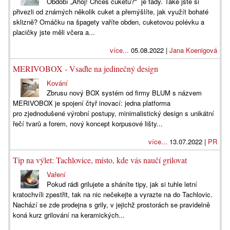
Období „Ahoj! Chceš cuketu?" je tady. Také jste si
přivezli od známých několik cuket a přemýšlíte, jak využít bohaté
sklizně? Omáčku na špagety vaříte obden, cuketovou polévku a
placičky jste měli včera a...
více...
05.08.2022 |
Jana Koenigová
MERIVOBOX - Vsaďte na jedinečný design
Kování
Zbrusu nový BOX systém od firmy BLUM s názvem
MERIVOBOX je spojení čtyř inovací: jedna platforma
pro zjednodušené výrobní postupy, minimalistický design s unikátní
řečí tvarů a forem, nový koncept korpusové lišty...
více...
13.07.2022 |
PR
Tip na výlet: Tachlovice, místo, kde vás naučí grilovat
Vaření
Pokud rádi grilujete a sháníte tipy, jak si tuhle letní
kratochvíli zpestřit, tak na nic nečekejte a vyrazte na do Tachlovic.
Nachází se zde prodejna s grily, v jejichž prostorách se pravidelně
koná kurz grilování na keramických...