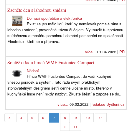
Začněte den s lahodnou snídaní
Domácí spotřebiče a elektronika
Existuje jen málo lidí, kteří by nemilovali pomalá rána s
lahodnou snídaní, provoněná kávou či čajem. Vykouzlit tu správnou
snídaňovou atmosféru pomohou i domácí pomocníci od společnosti
Electrolux, kteří se o přípravu...
více...
01.04.2022 |
PR
Soutěž o řadu hrnců WMF Fusiontec Compact
Nádobí
Hrnce WMF Fusiontec Compact do vaší kuchyně
vnesou pořádek a systém. Tato řada svým praktickým
stohovatelným designem šetří cenné úložné místo, kterého v
kuchyňské lince není nikdy nazbyt. Zkuste štěstí a zapojte se do...
více...
09.02.2022 |
redakce Bydlení.cz
7
<
4
5
6
8
9
10
11
>
>>