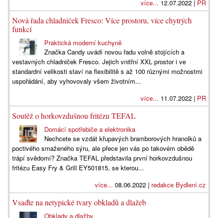
více...
12.07.2022 |
PR
Nová řada chladniček Fresco: Více prostoru, více chytrých
funkcí
Praktická moderní kuchyně
Značka Candy uvádí novou řadu volně stojících a
vestavných chladniček Fresco. Jejich vnitřní XXL prostor i ve
standardní velikosti staví na flexibilitě s až 100 různými možnostmi
uspořádání, aby vyhovovaly všem životním...
více...
11.07.2022 |
PR
Soutěž o horkovzdušnou fritézu TEFAL
Domácí spotřebiče a elektronika
Nechcete se vzdát křupavých bramborových hranolků a
poctivého smaženého sýru, ale přece jen vás po takovém obědě
trápí svědomí? Značka TEFAL představila první horkovzdušnou
fritézu Easy Fry & Grill EY501815, se kterou...
více...
08.06.2022 |
redakce Bydlení.cz
Vsaďte na netypické tvary obkladů a dlažeb
Obklady a dlažby