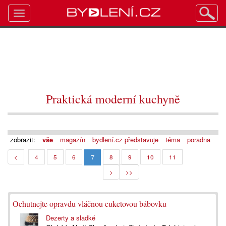
Toggle
navigation
Praktická moderní kuchyně
zobrazit:
vše
magazín
bydlení.cz představuje
téma
poradna
7
<
4
5
6
8
9
10
11
>
>>
Ochutnejte opravdu vláčnou cuketovou bábovku
Dezerty a sladké