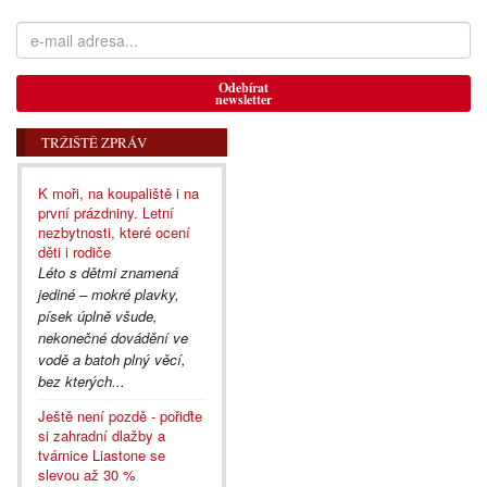
Odebírat
newsletter
TRŽIŠTĚ ZPRÁV
K moři, na koupaliště i na
první prázdniny. Letní
nezbytnosti, které ocení
děti i rodiče
Léto s dětmi znamená
jediné – mokré plavky,
písek úplně všude,
nekonečné dovádění ve
vodě a batoh plný věcí,
bez kterých...
Ještě není pozdě - pořiďte
si zahradní dlažby a
tvárnice Liastone se
slevou až 30 %