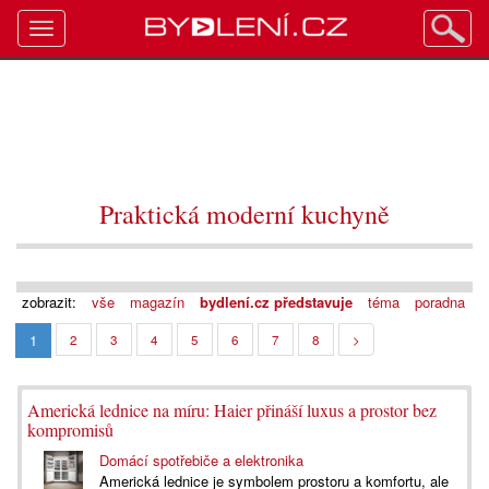
Toggle
navigation
Praktická moderní kuchyně
zobrazit:
vše
magazín
bydlení.cz představuje
téma
poradna
1
2
3
4
5
6
7
8
>
Americká lednice na míru: Haier přináší luxus a prostor bez
kompromisů
Domácí spotřebiče a elektronika
Americká lednice je symbolem prostoru a komfortu, ale