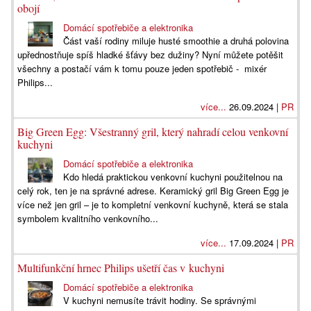
obojí
Domácí spotřebiče a elektronika
Část vaší rodiny miluje husté smoothie a druhá polovina
upřednostňuje spíš hladké šťávy bez dužiny? Nyní můžete potěšit
všechny a postačí vám k tomu pouze jeden spotřebič - mixér
Philips...
více...
26.09.2024 |
PR
Big Green Egg: Všestranný gril, který nahradí celou venkovní
kuchyni
Domácí spotřebiče a elektronika
Kdo hledá praktickou venkovní kuchyni použitelnou na
celý rok, ten je na správné adrese. Keramický gril Big Green Egg je
více než jen gril – je to kompletní venkovní kuchyně, která se stala
symbolem kvalitního venkovního...
více...
17.09.2024 |
PR
Multifunkční hrnec Philips ušetří čas v kuchyni
Domácí spotřebiče a elektronika
V kuchyni nemusíte trávit hodiny. Se správnými