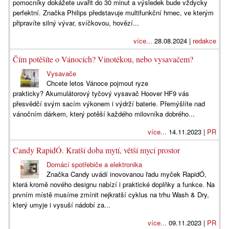
pomocníky dokážete uvařit do 30 minut a výsledek bude vždycky
perfektní. Značka Philips představuje multifunkční hrnec, ve kterým
připravíte silný vývar, svíčkovou, hovězí...
více...
28.08.2024 |
redakce
Čím potěšíte o Vánocích? Vinotékou, nebo vysavačem?
Vysavače
Chcete letos Vánoce pojmout ryze
prakticky? Akumulátorový tyčový vysavač Hoover HF9 vás
přesvědčí svým sacím výkonem i výdrží baterie. Přemýšlíte nad
vánočním dárkem, který potěší každého milovníka dobrého...
více...
14.11.2023 |
PR
Candy RapidÓ. Kratší doba mytí, větší mycí prostor
Domácí spotřebiče a elektronika
Značka Candy uvádí inovovanou řadu myček RapidÓ,
která kromě nového designu nabízí i praktické doplňky a funkce. Na
prvním místě musíme zmínit nejkratší cyklus na trhu Wash & Dry,
který umyje i vysuší nádobí za...
více...
09.11.2023 |
PR