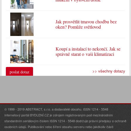
Jak prosvětlit tmavou chodbu bez
oken? Pomůže světlovod
Koupí a instalací to nekončí. Jak se
správně starat o vaši klimatizaci
>> všechny dotazy
poslat dotaz
© 1999 - 2019 ABSTRACT, s.r.o. a dodavatelé obsahu. ISSN 1214 - 5548
Internetový portál BYDLENÍ.CZ je zdrojem registrovaným pod mezinárodním
standardním seriálovým číslem ISSN 1214 - 5548 dodržuje právní předpisy o ochraně
osobních údajů. Publikování nebo šíření obsahu serveru nebo jakékoliv části