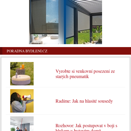
PORADNA BYDLENÍ.CZ
Vyrobte si venkovní posezení ze
starých pneumatik
Radíme: Jak na hlasité sousedy
Rozhovor: Jak postupovat v boji s
hlukem v bytovém domě