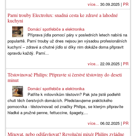
více...
30.09.2025 |
PR
Parní trouby Electrolux: snadná cesta ke zdravé a lahodné
kuchyni
Domácí spotřebiče a elektronika
Příprava jídla pomocí páry v posledních letech nabírá na
popularitě. Parní trouby už dnes nejsou jen výsadou profesionálních
kuchyní – zdravé a chutné jídlo si díky nim dokáže doma připravit
opravdu každý. Parní...
více...
22.09.2025 |
PR
Těstovinovač Philips: Připravte si čerstvé těstoviny do deseti
minut
Domácí spotřebiče a elektronika
Patříte k milovníkům těstovin? Pak jste jistě podlehli
chuti těch čerstvých domácích. Představujeme praktického
pomocníka - těstovinovač od značky Philips, se kterým připravíte
hladké a pružné penne, fettuccine, špagety,...
více...
06.02.2025 |
PR
Mixovat, nebo odšťavňovat? Revoluční mixér Philips zvládne