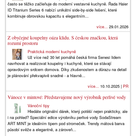
často se těžko začleňuje do moderní vestavné kuchyně. Řada Haier
ID Titanium Series 6 nabízí unikátní side-by-side řešení, které
kombinuje obrovskou kapacitu s elegantním...
více...
29.01.2026
Z obyčejné koupelny oáza klidu. S českou značkou, která
rozumí prostoru
Praktická moderní kuchyně
Už více než 30 let pomáhá česká firma Senesi lidem
navrhovat a realizovat koupelny i kuchyně, které se stávají
opravdovým srdcem domova. Díky zkušenostem a důrazu na detail
je plánování překvapivě snadné - a hlavně...
více...
10.10.2025 |
PR
Vánoce v mintové: Představujeme nový výrobník perlivé vody
Vánoční tipy
Hledáte originální dárek, který potěší nejen prakticky, ale
i na pohled? Speciální edice výrobníku perlivé vody SodaStream
ART MINT je ideálním tipem pod stromeček. Trendy mátová barva
působí svěže a elegantně, a zároveň...