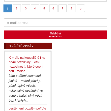
1
2
3
4
5
6
7
8
>
Odebírat
newsletter
TRŽIŠTĚ ZPRÁV
K moři, na koupaliště i na
první prázdniny. Letní
nezbytnosti, které ocení
děti i rodiče
Léto s dětmi znamená
jediné – mokré plavky,
písek úplně všude,
nekonečné dovádění ve
vodě a batoh plný věcí,
bez kterých...
Ještě není pozdě - pořiďte