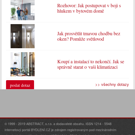
Rozhovor: Jak postupovat v boji s
hlukem v bytovém domě
Jak prosvětlit tmavou chodbu bez
oken? Pomůže světlovod
Koupí a instalací to nekončí. Jak se
správně starat o vaši klimatizaci
>> všechny dotazy
poslat dotaz
© 1999 - 2019 ABSTRACT, s.r.o. a dodavatelé obsahu. ISSN 1214 - 5548
Internetový portál BYDLENÍ.CZ je zdrojem registrovaným pod mezinárodním