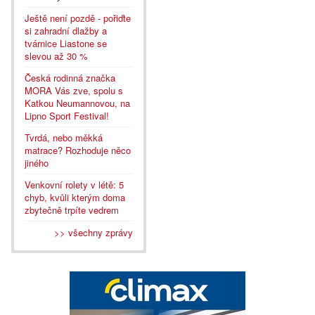
Ještě není pozdě - pořiďte
si zahradní dlažby a
tvárnice Liastone se
slevou až 30 %
Česká rodinná značka
MORA Vás zve, spolu s
Katkou Neumannovou, na
Lipno Sport Festival!
Tvrdá, nebo měkká
matrace? Rozhoduje něco
jiného
Venkovní rolety v létě: 5
chyb, kvůli kterým doma
zbytečně trpíte vedrem
>> všechny zprávy