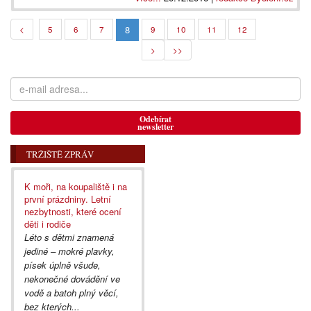
8
<
5
6
7
9
10
11
12
>
>>
Odebírat
newsletter
TRŽIŠTĚ ZPRÁV
K moři, na koupaliště i na
první prázdniny. Letní
nezbytnosti, které ocení
děti i rodiče
Léto s dětmi znamená
jediné – mokré plavky,
písek úplně všude,
nekonečné dovádění ve
vodě a batoh plný věcí,
bez kterých...