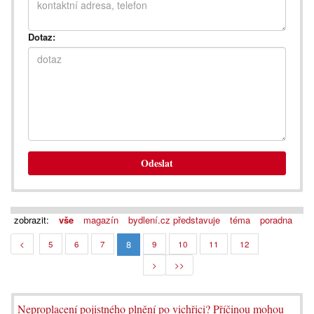
Dotaz:
Odeslat
zobrazit:
vše
magazín
bydlení.cz představuje
téma
poradna
8
<
5
6
7
9
10
11
12
>
>>
Neproplacení pojistného plnění po vichřici? Příčinou mohou