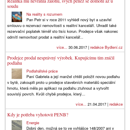
Realitka mu nevrátila zálohu, svých peněz se domohl až u
soudu
Na reality s rozumem
Pan Petr si v roce 2011 vyhlédl nový byt a uzavřel
smlouvu o rezervaci nemovitosti s realitní kanceláří. Uhradil také
rezervační poplatek téměř sto tisíc korun. Prodejce však nakonec
odmítl nemovitost prodat a realitní kancelář...
více...
30.06.2017 |
redakce Bydlení.cz
Prodejce prodal nesprávný výrobek. Kupujícímu tím zničil
podlahu
Podlahářské práce
Paní Gabriela a její manžel chtěli položit novou podlahu
v bytě, zakoupili proto u prodejce stavebních materiálů speciální
hmotu, která měla po aplikaci na podlahu ztuhnout a vytvořit
souvislý povrch. Kvůli chybě prodejce, který...
více...
21.04.2017 |
redakce
Kdy je potřeba vyhotovit PENB?
Energie
Dobrý den, možná se to ve vyhlášce 148/2007 ani v