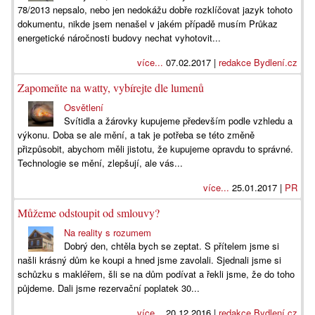
78/2013 nepsalo, nebo jen nedokážu dobře rozklíčovat jazyk tohoto
dokumentu, nikde jsem nenašel v jakém případě musím Průkaz
energetické náročnosti budovy nechat vyhotovit...
více...
07.02.2017 |
redakce Bydlení.cz
Zapomeňte na watty, vybírejte dle lumenů
Osvětlení
Svítidla a žárovky kupujeme především podle vzhledu a
výkonu. Doba se ale mění, a tak je potřeba se této změně
přizpůsobit, abychom měli jistotu, že kupujeme opravdu to správné.
Technologie se mění, zlepšují, ale vás...
více...
25.01.2017 |
PR
Můžeme odstoupit od smlouvy?
Na reality s rozumem
Dobrý den, chtěla bych se zeptat. S přítelem jsme si
našli krásný dům ke koupi a hned jsme zavolali. Sjednali jsme si
schůzku s makléřem, šli se na dům podívat a řekli jsme, že do toho
půjdeme. Dali jsme rezervační poplatek 30...
více...
20.12.2016 |
redakce Bydlení.cz