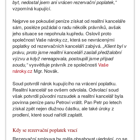
byt, nedostal jsem ani vrácen rezervační poplatek,“
vzpomíná kupující.
Nejprve se pokoušel peníze získat od realitní kanceláře
sám, posléze požádal o radu několik právníků, avšak
jeho situace se nepohnula kupředu. Oslovil proto
společnost Vaše nároky.cz, která se nevrácenými
poplatky od rezervačních kanceláří zabývá.
„Klient byl v
právu, proto jsme realitní kanceláři zaslali předžalobní
výzvu a když nereagovala, postoupili jsme případ
soudu,“
vysvětluje právník ze společnosti
Vaše
nároky.cz
Mgr. Novák.
Soud potvrdil nárok kupujícího na vrácení poplatku.
Realitní kancelář se ovšem odvolala. Odvolací soud
však potvrdil původní rozsudek a realitní kancelář byla
povinna peníze panu Petrovi vrátit. Pan Petr po letech
získal zpět nejen dlužnou částku, ale také úroky z
prodlení, které soud nařídil zaplatit.
Kdy se rezervační poplatek vrací
Rezervační smlouva by měla obsahovat ujednání, co se