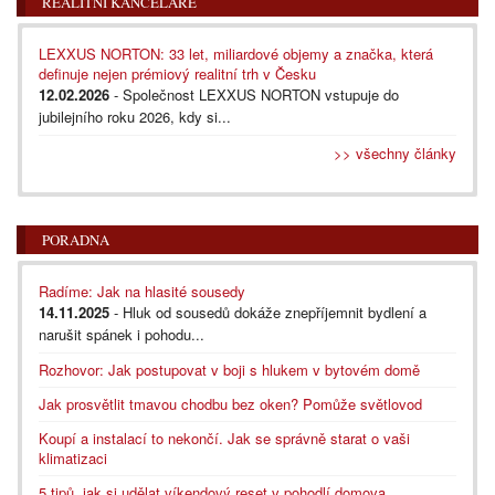
REALITNÍ KANCELÁŘE
LEXXUS NORTON: 33 let, miliardové objemy a značka, která
definuje nejen prémiový realitní trh v Česku
12.02.2026
- Společnost LEXXUS NORTON vstupuje do
jubilejního roku 2026, kdy si...
>> všechny články
PORADNA
Radíme: Jak na hlasité sousedy
14.11.2025
- Hluk od sousedů dokáže znepříjemnit bydlení a
narušit spánek i pohodu...
Rozhovor: Jak postupovat v boji s hlukem v bytovém domě
Jak prosvětlit tmavou chodbu bez oken? Pomůže světlovod
Koupí a instalací to nekončí. Jak se správně starat o vaši
klimatizaci
5 tipů, jak si udělat víkendový reset v pohodlí domova