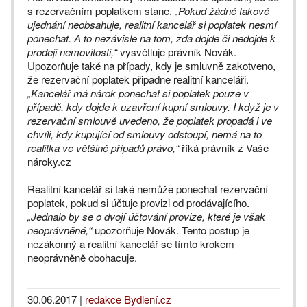
s rezervačním poplatkem stane.
„Pokud žádné takové
ujednání neobsahuje, realitní kancelář si poplatek nesmí
ponechat. A to nezávisle na tom, zda dojde či nedojde k
prodeji nemovitosti,“
vysvětluje právník Novák.
Upozorňuje také na případy, kdy je smluvně zakotveno,
že rezervační poplatek připadne realitní kanceláři.
„Kancelář má nárok ponechat si poplatek pouze v
případě, kdy dojde k uzavření kupní smlouvy. I když je v
rezervační smlouvě uvedeno, že poplatek propadá i ve
chvíli, kdy kupující od smlouvy odstoupí, nemá na to
realitka ve většině případů právo,“
říká právník z Vaše
nároky.cz
Realitní kancelář si také nemůže ponechat rezervační
poplatek, pokud si účtuje provizi od prodávajícího.
„Jednalo by se o dvojí účtování provize, které je však
neoprávněné,“
upozorňuje Novák. Tento postup je
nezákonný a realitní kancelář se tímto krokem
neoprávněně obohacuje.
30.06.2017
|
redakce Bydlení.cz