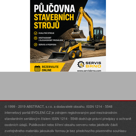
© 1999 - 2019 ABSTRACT, s.r.o. a dodavatelé obsahu. ISSN 1214 - 5548
Internetový portál BYDLENÍ.CZ je zdrojem registrovaným pod mezinárodním
standardním seriálovým číslem ISSN 1214 - 5548 dodržuje právní předpisy o ochraně
osobních údajů. Publikování nebo šíření obsahu serveru nebo jakékoliv části
zveřejněného materiálu jakoukoliv formou je bez předchozího písemného souhlasu