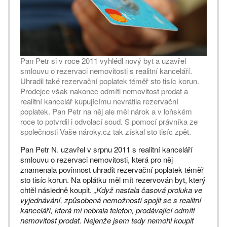
Pan Petr si v roce 2011 vyhlédl nový byt a uzavřel
smlouvu o rezervaci nemovitosti s realitní kanceláří.
Uhradil také rezervační poplatek téměř sto tisíc korun.
Prodejce však nakonec odmítl nemovitost prodat a
realitní kancelář kupujícímu nevrátila rezervační
poplatek. Pan Petr na něj ale měl nárok a v loňském
roce to potvrdil i odvolací soud. S pomocí právníka ze
společnosti Vaše nároky.cz tak získal sto tisíc zpět.
Pan Petr N. uzavřel v srpnu 2011 s realitní kanceláří
smlouvu o rezervaci nemovitosti, která pro něj
znamenala povinnost uhradit rezervační poplatek téměř
sto tisíc korun. Na oplátku měl mít rezervován byt, který
chtěl následně koupit.
„Když nastala časová proluka ve
vyjednávání, způsobená nemožností spojit se s realitní
kanceláří, která mi nebrala telefon, prodávající odmítl
nemovitost prodat. Nejenže jsem tedy nemohl koupit