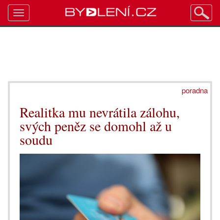
Toggle
navigation
poradna
Realitka mu nevrátila zálohu,
svých peněz se domohl až u
soudu