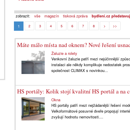
zobrazit:
vše
magazín
tisková zpráva
bydlení.cz představu
1
2
3
4
5
6
7
8
>
>>
Máte málo místa nad oknem? Nové řešení usnad
Žaluzie a rolety
Venkovní žaluzie patří mezi nejúčinnější způso
instalaci ale někdy komplikuje nedostatek pros
společnost CLIMAX s novinkou...
HS portály: Kolik stojí kvalitní HS portál a na 
Okna
HS portály patří mezi nejžádanější řešení mod
Velkoformátové posuvné dveře propojují inter
zvyšují hodnotu nemovitosti....