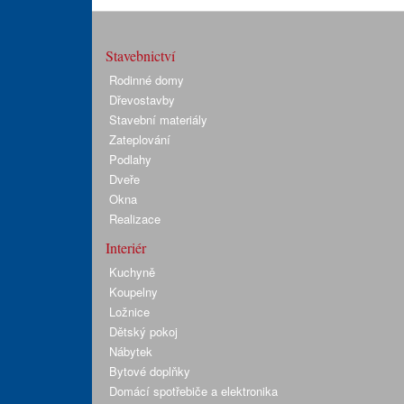
Stavebnictví
Rodinné domy
Dřevostavby
Stavební materiály
Zateplování
Podlahy
Dveře
Okna
Realizace
Interiér
Kuchyně
Koupelny
Ložnice
Dětský pokoj
Nábytek
Bytové doplňky
Domácí spotřebiče a elektronika