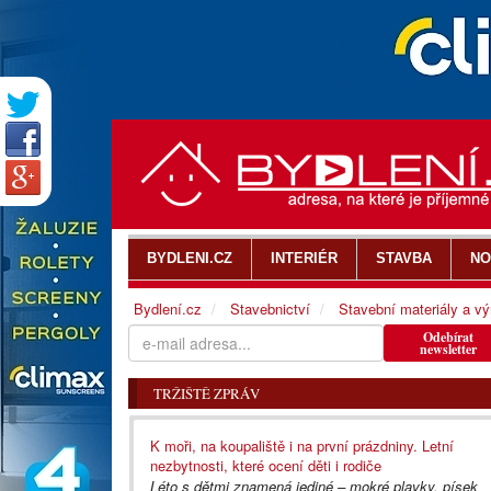
BYDLENI.CZ
INTERIÉR
STAVBA
NO
Bydlení.cz
Stavebnictví
Stavební materiály a v
Odebírat
newsletter
TRŽIŠTĚ ZPRÁV
K moři, na koupaliště i na první prázdniny. Letní
nezbytnosti, které ocení děti i rodiče
Léto s dětmi znamená jediné – mokré plavky, písek