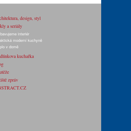
hitektura, design, styl
ly a seriály
bavujeme interiér
aktická moderní kuchyně
plo v domě
dlínkova kuchařka
og
utěže
iště zpráv
BSTRACT.CZ