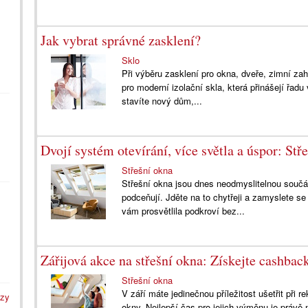
Jak vybrat správné zasklení?
Sklo
Při výběru zasklení pro okna, dveře, zimní zah
pro moderní izolační skla, která přinášejí řad
stavíte nový dům,...
Dvojí systém otevírání, více světla a úspor: Stř
Střešní okna
Střešní okna jsou dnes neodmyslitelnou součás
podceňují. Jděte na to chytřeji a zamyslete s
vám prosvětlila podkroví bez...
Zářijová akce na střešní okna: Získejte cashba
Střešní okna
V září máte jedinečnou příležitost ušetřit při
azy
okny. Nejlepší čas pro jejich výměnu je právě