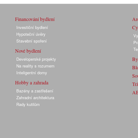
Financování bydlení
Arc
Cyk
Investiční bydlení
Hypoteční úvěry
Vy
Stavební spoření
Pr
Te
Nové bydlení
By
Developerské projekty
Na reality s rozumem
Bl
Inteligentní domy
So
Hobby a zahrada
Trž
Bazény a zastřešení
A
Zahradní architektura
Rady kutilům