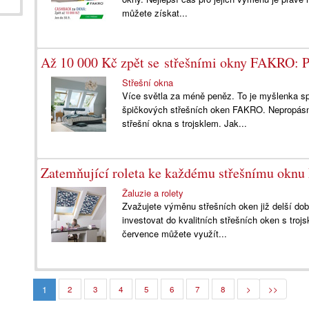
můžete získat...
Až 10 000 Kč zpět se střešními okny FAKRO: P
Střešní okna
Více světla za méně peněz. To je myšlenka spec
špičkových střešních oken FAKRO. Nepropásn
střešní okna s trojsklem. Jak...
Zatemňující roleta ke každému střešnímu oknu 
Žaluzie a rolety
Zvažujete výměnu střešních oken již delší dob
investovat do kvalitních střešních oken s tro
července můžete využít...
1
2
3
4
5
6
7
8
>
>>