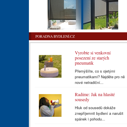
PORADNA BYDLENÍ.CZ
Vyrobte si venkovní
posezení ze starých
pneumatik
Přemýšlíte, co s ojetými
pneumatikami? Najděte pro ně
nové netradiční...
Radíme: Jak na hlasité
sousedy
Hluk od sousedů dokáže
znepříjemnit bydlení a narušit
spánek i pohodu...