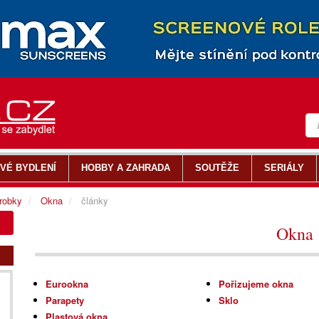
VÉ BYDLENÍ
HOBBY A ZAHRADA
SOUTĚŽE
SERIÁLY
ýrobky
Okna
články
Okna
Eurookna
Pořizujeme okna
Parapety
Sklo
Plastová okna