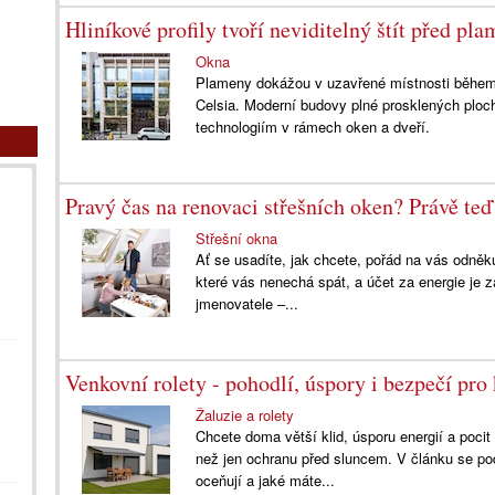
Hliníkové profily tvoří neviditelný štít před pl
Okna
Plameny dokážou v uzavřené místnosti během p
Celsia. Moderní budovy plné prosklených ploc
technologiím v rámech oken a dveří.
Pravý čas na renovaci střešních oken? Právě t
Střešní okna
Ať se usadíte, jak chcete, pořád na vás odněk
které vás nenechá spát, a účet za energie je 
jmenovatele –...
Venkovní rolety - pohodlí, úspory i bezpečí pr
Žaluzie a rolety
Chcete doma větší klid, úsporu energií a poci
než jen ochranu před sluncem. V článku se podí
oceňují a jaké máte...