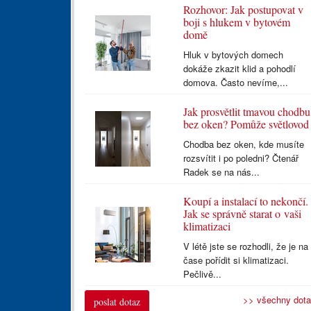
Rozhovor: Jak postupovat v
boji s hlukem v bytovém
domě
Hluk v bytových domech
dokáže zkazit klid a pohodlí
domova. Často nevíme,...
Jak prosvětlit tmavou chodbu
bez oken? Pomůže světlovod
Chodba bez oken, kde musíte
rozsvítit i po poledni? Čtenář
Radek se na nás...
Koupí a instalací to nekončí.
Jak se správně starat o vaši
klimatizaci
V létě jste se rozhodli, že je na
čase pořídit si klimatizaci.
Pečlivě...
>> všechny dot
poslat dotaz