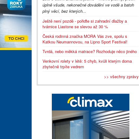
úplně všude, nekonečné dovádění ve vodě a batoh
plný věcí, bez kterých...
Ještě není pozdě - pořiďte si zahradní dlažby a
tvárnice Liastone se slevou až 30 %
Česká rodinná značka MORA Vás zve, spolu s
Katkou Neumannovou, na Lipno Sport Festival!
Tvrdá, nebo měkká matrace? Rozhoduje něco jiného
Venkovní rolety v létě: 5 chyb, kvůli kterým doma
zbytečně trpíte vedrem
>> všechny zprávy