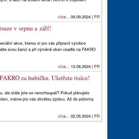
více...
09.09.2024 |
PR
ouze v srpnu a září!
iální akce, kterou si pro vás připravil výrobce
ěte svou šanci a při výměně oken vsaďte na FAKRO
více...
13.08.2024 |
PR
FAKRO za hubičku. Ušetřete tisíce!
u, ale stále jste se nerozhoupali? Pokud plánujete
jsklem, máme pro vás skvělou zprávu. Až do poloviny
více...
02.05.2024 |
PR