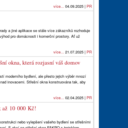
více...
04.09.2025 |
PR
rady a jiné aplikace se stále více zákazníků rozhoduje
u výhod pro domácnosti i komerční prostory. Ať už
více...
21.07.2025 |
PR
ešní okna, která rozjasní váš domov
tí moderního bydlení, ale přesto jejich výběr mnozí
e nad inovacemi. Střešní okna konstruována tak, aby
více...
02.04.2025 |
PR
ck až 10 000 Kč!
 rekonstrukci nebo vylepšení vašeho bydlení se střešními
 nyní. S akcí na střešní okna FAKRO s trojsklem