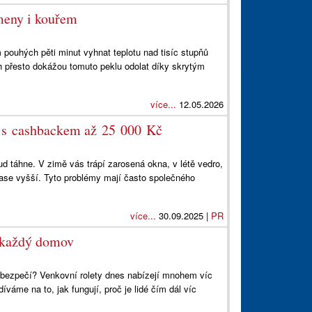
ameny i kouřem
ouhých pěti minut vyhnat teplotu nad tisíc stupňů
h přesto dokážou tomuto peklu odolat díky skrytým
více...
12.05.2026
eď s cashbackem až 25 000 Kč
ud táhne. V zimě vás trápí zarosená okna, v létě vedro,
zase vyšší. Tyto problémy mají často společného
více...
30.09.2025 |
PR
o každý domov
t bezpečí? Venkovní rolety dnes nabízejí mnohem víc
váme na to, jak fungují, proč je lidé čím dál víc