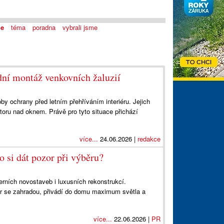
je
téma
poradna
vybrali jsme
ní montáž venkovních žaluzií
by ochrany před letním přehříváním interiéru. Jejich
toru nad oknem. Právě pro tyto situace přichází
více...
24.06.2026 |
redakce
co si dát pozor při výběru?
erních novostaveb i luxusních rekonstrukcí.
iér se zahradou, přivádí do domu maximum světla a
více...
22.06.2026 |
PR