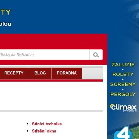
RECEPTY
BLOG
PORADNA
Stínicí technika
Střešní okna