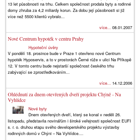
13 let působnosti na trhu. Celkem společnost prodala byty a rodinné
domy zhruba za 4,2 miliardy korun. Za dobu její působnosti si již
více než 5500 klientů vybralo...
více...
08.01.2007
Nové Centrum hypoték v centru Prahy
Hypoteční úvěry
V pondělí 18. prosince bude v Praze 1 otevřeno nové Centrum
hypoték Hyposervis, a to v prostorách Černé růže v ulici Na Příkopě
12. V tomto centru bude nejstarší společnost českého trhu
zabývající se zprostředkováním...
více...
14.12.2006
Ohlédnutí za dnem otevřených dveří projektu Chýně - Na
Vyhlídce
Nové byty
Dnem otevřených dveří, který se konal v neděli 26.
listopadu, představila novinářům i široké veřejnosti společnost EUFI
s. r. o. druhou etapu svého developerského projektu výstavby
rodinných domů v Chýni – Na Vyhlídce....