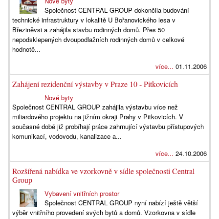
Nové byty
Společnost CENTRAL GROUP dokončila budování
technické infrastruktury v lokalitě U Bořanovického lesa v
Březiněvsi a zahájila stavbu rodinných domů. Přes 50
nepodsklepených dvoupodlažních rodinných domů v celkové
hodnotě...
více...
01.11.2006
Zahájení rezidenční výstavby v Praze 10 - Pitkovicích
Nové byty
Společnost CENTRAL GROUP zahájila výstavbu více než
miliardového projektu na jižním okraji Prahy v Pitkovicích. V
současné době již probíhají práce zahrnující výstavbu přístupových
komunikací, vodovodu, kanalizace a...
více...
24.10.2006
Rozšířená nabídka ve vzorkovně v sídle společnosti Central
Group
Vybavení vnitřních prostor
Společnost CENTRAL GROUP nyní nabízí ještě větší
výběr vnitřního provedení svých bytů a domů. Vzorkovna v sídle