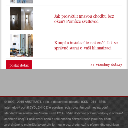
Jak prosvětlit tmavou chodbu bez
oken? Pomůže světlovod
Koupí a instalací to nekončí. Jak se
správně starat o vaši klimatizaci
>> všechny dotazy
poslat dotaz
© 1999 - 2019 ABSTRACT, s.r.o. a dodavatelé obsahu. ISSN 1214 - 5548
Internetový portál BYDLENÍ.CZ je zdrojem registrovaným pod mezinárodním
standardním seriálovým číslem ISSN 1214 - 5548 dodržuje právní předpisy o ochraně
osobních údajů. Publikování nebo šíření obsahu serveru nebo jakékoliv části
zveřejněného materiálu jakoukoliv formou je bez předchozího písemného souhlasu