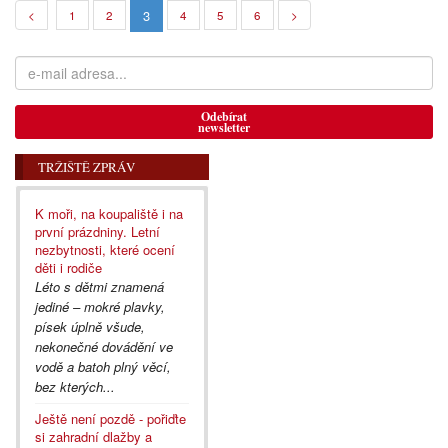
3
<
1
2
4
5
6
>
Odebírat
newsletter
TRŽIŠTĚ ZPRÁV
K moři, na koupaliště i na
první prázdniny. Letní
nezbytnosti, které ocení
děti i rodiče
Léto s dětmi znamená
jediné – mokré plavky,
písek úplně všude,
nekonečné dovádění ve
vodě a batoh plný věcí,
bez kterých...
Ještě není pozdě - pořiďte
si zahradní dlažby a