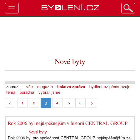
Toggle
navigation
Nové byty
zobrazit:
vše
magazín
tisková zpráva
bydlení.cz představuje
téma
poradna
vybrali jsme
3
<
1
2
4
5
6
>
Rok 2006 byl nejúspěšnějším v historii CENTRAL GROUP
Nové byty
Rok 2006 byl pro společnost CENTRAL GROUP nejúspěšnějším za