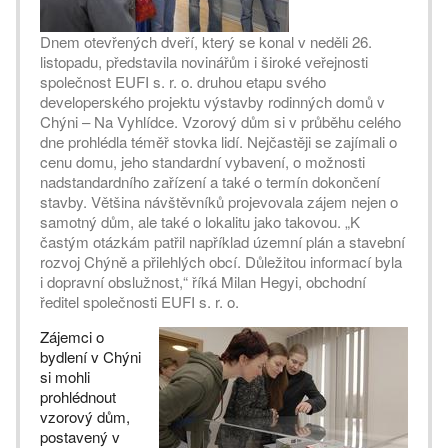
Dnem otevřených dveří, který se konal v neděli 26.
listopadu, představila novinářům i široké veřejnosti
společnost EUFI s. r. o. druhou etapu svého
developerského projektu výstavby rodinných domů v
Chýni – Na Vyhlídce. Vzorový dům si v průběhu celého
dne prohlédla téměř stovka lidí. Nejčastěji se zajímali o
cenu domu, jeho standardní vybavení, o možnosti
nadstandardního zařízení a také o termín dokončení
stavby. Většina návštěvníků projevovala zájem nejen o
samotný dům, ale také o lokalitu jako takovou. „K
častým otázkám patřil například územní plán a stavební
rozvoj Chýně a přilehlých obcí. Důležitou informací byla
i dopravní obslužnost,“ říká Milan Hegyi, obchodní
ředitel společnosti EUFI s. r. o.
Zájemci o
bydlení v Chýni
si mohli
prohlédnout
vzorový dům,
postavený v