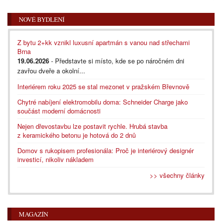
NOVÉ BYDLENÍ
Z bytu 2+kk vznikl luxusní apartmán s vanou nad střechami
Brna
19.06.2026
- Představte si místo, kde se po náročném dni
zavřou dveře a okolní...
Interiérem roku 2025 se stal mezonet v pražském Břevnově
Chytré nabíjení elektromobilu doma: Schneider Charge jako
součást moderní domácnosti
Nejen dřevostavbu lze postavit rychle. Hrubá stavba
z keramického betonu je hotová do 2 dnů
Domov s rukopisem profesionála: Proč je interiérový designér
investicí, nikoliv nákladem
>> všechny články
MAGAZÍN