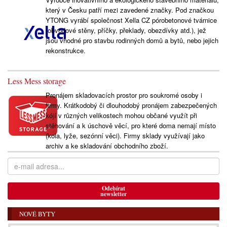
který v Česku patří mezi zavedené značky. Pod značkou
YTONG vyrábí společnost Xella CZ pórobetonové tvárnice
(obvodové stěny, příčky, překlady, obezdívky atd.), jež
jsou vhodné pro stavbu rodinných domů a bytů, nebo jejich
rekonstrukce.
Less Mess storage
Pronájem skladovacích prostor pro soukromé osoby i
firmy. Krátkodobý či dlouhodobý pronájem zabezpečených
kójí v různých velikostech mohou občané využít při
stěhování a k úschově věcí, pro které doma nemají místo
(kola, lyže, sezónní věci). Firmy sklady využívají jako
archiv a ke skladování obchodního zboží.
Odebírat
newsletter
NOVÉ BYTY