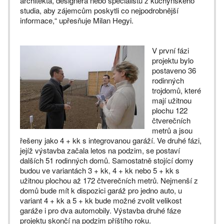
architekta, designéra nebo specialistu z kuchyňského
studia, aby zájemcům poskytli co nejpodrobnější
informace,“ upřesňuje Milan Hegyi.
V první fázi
projektu bylo
postaveno 36
rodinných
trojdomů, které
mají užitnou
plochu 122
čtverečních
metrů a jsou
řešeny jako 4 + kk s integrovanou garáží. Ve druhé fázi,
jejíž výstavba začala letos na podzim, se postaví
dalších 51 rodinných domů. Samostatně stojící domy
budou ve variantách 3 + kk, 4 + kk nebo 5 + kk s
užitnou plochou až 172 čtverečních metrů. Nejmenší z
domů bude mít k dispozici garáž pro jedno auto, u
variant 4 + kk a 5 + kk bude možné zvolit velikost
garáže i pro dva automobily. Výstavba druhé fáze
projektu skončí na podzim příštího roku.