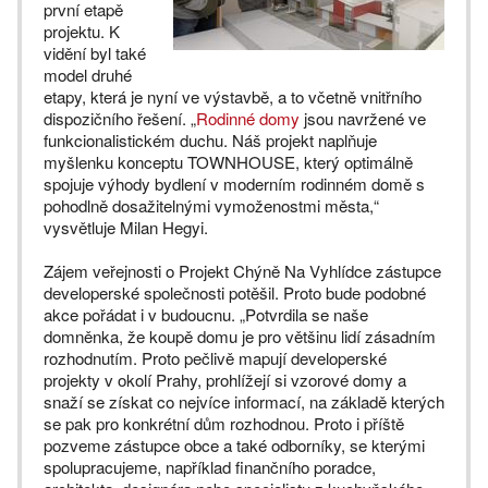
první etapě
projektu. K
vidění byl také
model druhé
etapy, která je nyní ve výstavbě, a to včetně vnitřního
dispozičního řešení. „
Rodinné domy
jsou navržené ve
funkcionalistickém duchu. Náš projekt naplňuje
myšlenku konceptu TOWNHOUSE, který optimálně
spojuje výhody bydlení v moderním rodinném domě s
pohodlně dosažitelnými vymoženostmi města,“
vysvětluje Milan Hegyi.
Zájem veřejnosti o Projekt Chýně Na Vyhlídce zástupce
developerské společnosti potěšil. Proto bude podobné
akce pořádat i v budoucnu. „Potvrdila se naše
domněnka, že koupě domu je pro většinu lidí zásadním
rozhodnutím. Proto pečlivě mapují developerské
projekty v okolí Prahy, prohlížejí si vzorové domy a
snaží se získat co nejvíce informací, na základě kterých
se pak pro konkrétní dům rozhodnou. Proto i příště
pozveme zástupce obce a také odborníky, se kterými
spolupracujeme, například finančního poradce,