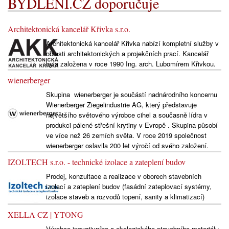
BYDLENÍ.CZ doporučuje
Architektonická kancelář Křivka s.r.o.
Architektonická kancelář Křivka nabízí kompletní služby v
oblasti architektonických a projekčních prací. Kancelář
byla založena v roce 1990 Ing. arch. Lubomírem Křivkou.
wienerberger
Skupina wienerberger je součástí nadnárodního koncernu
Wienerberger Ziegelindustrie AG, který představuje
největšího světového výrobce cihel a současně lídra v
produkci pálené střešní krytiny v Evropě . Skupina působí
ve více než 26 zemích světa. V roce 2019 společnost
wienerberger oslavila 200 let výročí od svého založení.
IZOLTECH s.r.o. - technické izolace a zateplení budov
Prodej, konzultace a realizace v oborech stavebních
izolací a zateplení budov (fasádní zateplovací systémy,
izolace staveb a rozvodů topení, sanity a klimatizací)
XELLA CZ | YTONG
Výrobce inovativního a ekologického stavebního materiálu,