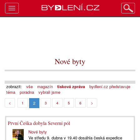
Toggle
navigation
Nové byty
zobrazit:
vše
magazín
tisková zpráva
bydlení.cz představuje
téma
poradna
vybrali jsme
2
<
1
3
4
5
6
>
První Češka dobyla Severní pól
Nové byty
Ve středu 9. dubna v 19.40 dosáhla česká expedice