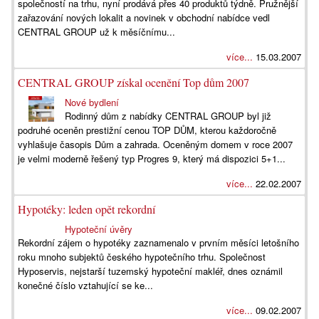
společností na trhu, nyní prodává přes 40 produktů týdně. Pružnější
zařazování nových lokalit a novinek v obchodní nabídce vedl
CENTRAL GROUP už k měsíčnímu...
více...
15.03.2007
CENTRAL GROUP získal ocenění Top dům 2007
Nové bydlení
Rodinný dům z nabídky CENTRAL GROUP byl již
podruhé oceněn prestižní cenou TOP DŮM, kterou každoročně
vyhlašuje časopis Dům a zahrada. Oceněným domem v roce 2007
je velmi moderně řešený typ Progres 9, který má dispozici 5+1...
více...
22.02.2007
Hypotéky: leden opět rekordní
Hypoteční úvěry
Rekordní zájem o hypotéky zaznamenalo v prvním měsíci letošního
roku mnoho subjektů českého hypotečního trhu. Společnost
Hyposervis, nejstarší tuzemský hypoteční makléř, dnes oznámil
konečné číslo vztahující se ke...
více...
09.02.2007