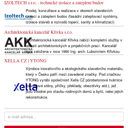
IZOLTECH s.r.o. - technické izolace a zateplení budov
Prodej, konzultace a realizace v oborech stavebních
izolací a zateplení budov (fasádní zateplovací systémy,
izolace staveb a rozvodů topení, sanity a klimatizací)
Architektonická kancelář Křivka s.r.o.
Architektonická kancelář Křivka nabízí kompletní služby v
oblasti architektonických a projekčních prací. Kancelář
byla založena v roce 1990 Ing. arch. Lubomírem Křivkou.
XELLA CZ | YTONG
Výrobce inovativního a ekologického stavebního materiálu,
který v Česku patří mezi zavedené značky. Pod značkou
YTONG vyrábí společnost Xella CZ pórobetonové tvárnice
(obvodové stěny, příčky, překlady, obezdívky atd.), jež
jsou vhodné pro stavbu rodinných domů a bytů, nebo jejich
rekonstrukce.