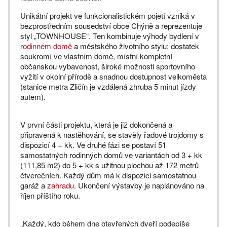
Unikátní projekt ve funkcionalistickém pojetí vzniká v
bezprostředním sousedství obce Chýně a reprezentuje
styl „TOWNHOUSE“. Ten kombinuje výhody bydlení v
rodinném domě
a městského životního stylu: dostatek
soukromí ve vlastním domě, místní kompletní
občanskou vybavenost, široké možnosti sportovního
vyžití v okolní přírodě a snadnou dostupnost velkoměsta
(stanice metra Zličín je vzdálená zhruba 5 minut jízdy
autem).
V první části projektu, která je již dokončená a
připravená k nastěhování, se stavěly řadové trojdomy s
dispozicí 4 + kk. Ve druhé fázi se postaví 51
samostatných rodinných domů ve variantách od 3 + kk
(111,85 m2) do 5 + kk s užitnou plochou až 172 metrů
čtverečních. Každý dům má k dispozici samostatnou
garáž a
zahradu
. Ukončení výstavby je naplánováno na
říjen příštího roku.
„Každý, kdo během dne otevřených dveří podepíše