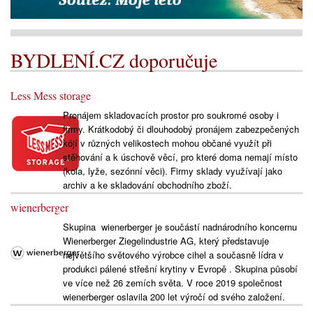
BYDLENÍ.CZ doporučuje
Less Mess storage
Pronájem skladovacích prostor pro soukromé osoby i
firmy. Krátkodobý či dlouhodobý pronájem zabezpečených
kójí v různých velikostech mohou občané využít při
stěhování a k úschově věcí, pro které doma nemají místo
(kola, lyže, sezónní věci). Firmy sklady využívají jako
archiv a ke skladování obchodního zboží.
wienerberger
Skupina wienerberger je součástí nadnárodního koncernu
Wienerberger Ziegelindustrie AG, který představuje
největšího světového výrobce cihel a současně lídra v
produkci pálené střešní krytiny v Evropě . Skupina působí
ve více než 26 zemích světa. V roce 2019 společnost
wienerberger oslavila 200 let výročí od svého založení.