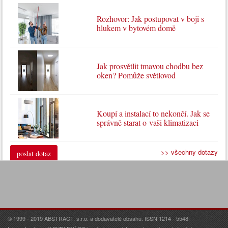
Rozhovor: Jak postupovat v boji s
hlukem v bytovém domě
Jak prosvětlit tmavou chodbu bez
oken? Pomůže světlovod
Koupí a instalací to nekončí. Jak se
správně starat o vaši klimatizaci
>> všechny dotazy
poslat dotaz
© 1999 - 2019 ABSTRACT, s.r.o. a dodavatelé obsahu. ISSN 1214 - 5548