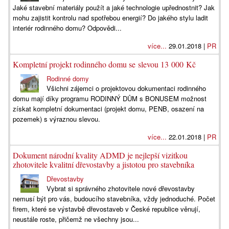
Jaké stavební materiály použít a jaké technologie upřednostnit? Jak
mohu zajistit kontrolu nad spotřebou energií? Do jakého stylu ladit
interiér rodinného domu? Odpovědi...
více...
29.01.2018 |
PR
Kompletní projekt rodinného domu se slevou 13 000 Kč
Rodinné domy
Všichni zájemci o projektovou dokumentaci rodinného
domu mají díky programu RODINNÝ DŮM s BONUSEM možnost
získat kompletní dokumentaci (projekt domu, PENB, osazení na
pozemek) s výraznou slevou.
více...
22.01.2018 |
PR
Dokument národní kvality ADMD je nejlepší vizitkou
zhotovitele kvalitní dřevostavby a jistotou pro stavebníka
Dřevostavby
Vybrat si správného zhotovitele nové dřevostavby
nemusí být pro vás, budoucího stavebníka, vždy jednoduché. Počet
firem, které se výstavbě dřevostaveb v České republice věnují,
neustále roste, přičemž ne všechny jsou...