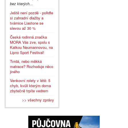
bez kterých...
Ještě není pozdě - pořiďte
si zahradní dlažby a
tvárnice Liastone se
slevou až 30 %
Česká rodinná značka
MORA Vás zve, spolu s
Katkou Neumannovou, na
Lipno Sport Festival!
Tvrdá, nebo měkká
matrace? Rozhoduje něco
jiného
Venkovní rolety v létě: 5
chyb, kvůli kterým doma
zbytečně trpíte vedrem
>> všechny zprávy