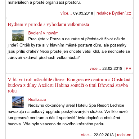
materiálech a prosté organizaci prostoru.
více...
09.03.2018 |
redakce Bydlení.cz
Bydlení v přírodě s výhodami velkoměsta
Bydlení v novém
Pracujete v Praze a neumíte si představit život někde
jinde? Chtěli byste si v hlavním městě postavit dům, ale pozemky
jsou příliš drahé? Nebo prostě jen chcete větší klid, ale nechcete se
zároveň vzdávat předností velkoměsta?
více...
23.02.2018 |
PR
V hlavní roli ušlechtilé dřevo: Kongresové centrum a Obslužná
budova z dílny Atelieru Habina soutěží o titul Dřevěná stavba
roku
Realizace
Nedávno dokončený areál Hotelu Spa Resort Lednice
navazuje na celkový upgrade poskytovaných služeb. Vzniklo nové
kongresové centrum a části sportovišť byla doplněna obslužná
budova. Vše bylo vsazeno do nového krásného parku.
více...
22.02.2018 |
redakce