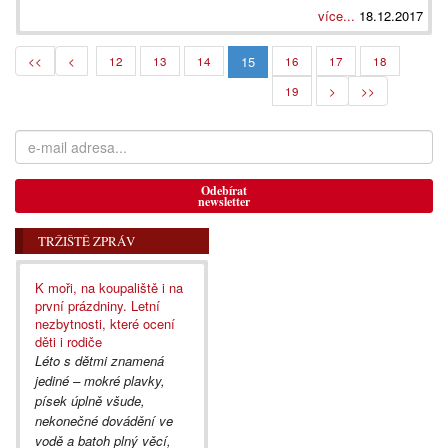
více...
18.12.2017
15
<<
<
12
13
14
16
17
18
19
>
>>
Odebírat
newsletter
TRŽIŠTĚ ZPRÁV
K moři, na koupaliště i na
první prázdniny. Letní
nezbytnosti, které ocení
děti i rodiče
Léto s dětmi znamená
jediné – mokré plavky,
písek úplně všude,
nekonečné dovádění ve
vodě a batoh plný věcí,