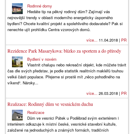
Rodinné domy
Hledáte tip na pěkný rodinný dům? Zajímají vás
nejnovější trendy v oblasti moderního energeticky úsporného
bydlení? Chcete kvalitní projekt a spolehlivého dodavatele? Pak si
nenechte ujít prohlídku Centra vzorových domů.
více...
11.04.2018 |
PR
Rezidence Park Masarykova: blízko za sportem a do přírody
Bydlení v novém
Vlastnit chalupu nebo rekreační objekt, kde můžete trávit
čas dle svých představ, je podle statistik realitních makléřů touhou
velké části populace. Přejeme si prostě mít „něco pohodlného na
víkend“. Nároky...
více...
26.03.2018 |
PR
Realizace: Rodinný dům ve vesnickém duchu
Realizace
Dům ve vesnici Pátek u Poděbrad svým exteriérem i
interiérem odkazuje k místní české, vesnické stavební kultuře,
založené na jednoduchých a známých formách, tradičních