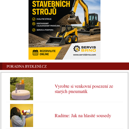
PORADNA BYDLENÍ.CZ
Vyrobte si venkovní posezení ze
starých pneumatik
Radíme: Jak na hlasité sousedy