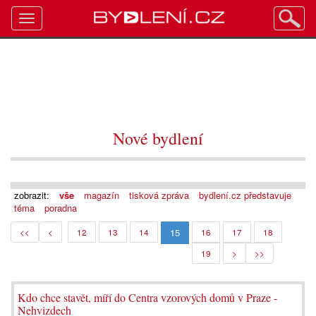
Toggle
navigation
Nové bydlení
zobrazit:
vše
magazín
tisková zpráva
bydlení.cz představuje
téma
poradna
15
<<
<
12
13
14
16
17
18
19
>
>>
Kdo chce stavět, míří do Centra vzorových domů v Praze -
Nehvizdech