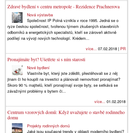
Zdravé bydlení v centru metropole - Rezidence Prachnerova
Nová výstavba
Společnost IP Polná vznikla v roce 1995. Jedná se o
ryze českou společnost, tvořenou týmem zkušených stavebních
odborníků a energetických specialistů, kteří se zároveň aktivně
podílejí na vývoji nových technologií. Krédem...
více...
07.02.2018 |
PR
Pronajímáte byt? Ušetřete si s ním starosti
Nové bydlení
Vlastníte byt, který jste zdědili, přestěhovali se z něj
jinam či ho koupili na investici a plánovali nemovitost pronajímat?
Skoro 90 % majitelů, kteří pronajímají svoje byty, se setkává se
závažnými problémy s bytem či...
více...
01.02.2018
Centrum vzorových domů: Když uvažujete o stavbě rodinného
domu
Projekty rodinných domů
Jaké jsou současné trendy v oblasti moderního bydlení?