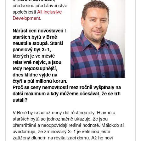
předsedou představenstva
společnosti
All Inclusive
Development
.
Nárůst cen novostaveb i
starších bytů v Brně
neustále stoupá. Starší
panelový byt 3+1,
kterých je ve městě
relativně nejvíc, a jsou
tedy nejdostupnější,
dnes klidně vyjde na
čtyři a půl milionů korun.
Proč se ceny nemovitostí meziročně vyšplhaly na
další maximum a kdy můžeme očekávat, že se trh
ustálí?
V Brně by snad už ceny dál růst neměly. Hlavně u
starších bytů se jednoznačně ukazuje, že jsou
přemrštěné a neodpovídají reálné hodnotě. Málokdo si
uvědomuje, že zmiňovaný 3+1 je většinou ještě
zatížený dluhem na revitalizaci domu. Až ho noví