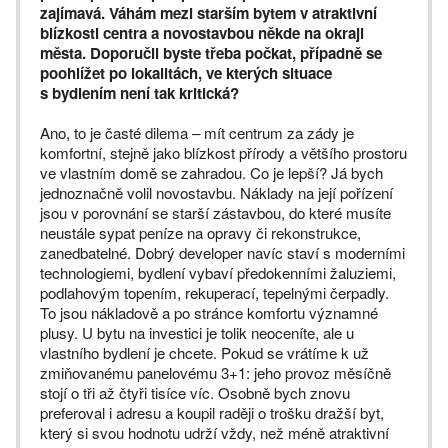
zajímavá. Váhám mezi starším bytem v atraktivní
blízkosti centra a novostavbou někde na okraji
města. Doporučil byste třeba počkat, případně se
poohlížet po lokalitách, ve kterých situace
s bydlením není tak kritická?
Ano, to je časté dilema – mít centrum za zády je
komfortní, stejně jako blízkost přírody a většího prostoru
ve vlastním domě se zahradou. Co je lepší? Já bych
jednoznačně volil novostavbu. Náklady na její pořízení
jsou v porovnání se starší zástavbou, do které musíte
neustále sypat peníze na opravy či rekonstrukce,
zanedbatelné. Dobrý developer navíc staví s moderními
technologiemi, bydlení vybaví předokenními žaluziemi,
podlahovým topením, rekuperací, tepelnými čerpadly.
To jsou nákladově a po stránce komfortu významné
plusy. U bytu na investici je tolik neoceníte, ale u
vlastního bydlení je chcete. Pokud se vrátíme k už
zmiňovanému panelovému 3+1: jeho provoz měsíčně
stojí o tři až čtyři tisíce víc. Osobně bych znovu
preferoval i adresu a koupil raději o trošku dražší byt,
který si svou hodnotu udrží vždy, než méně atraktivní