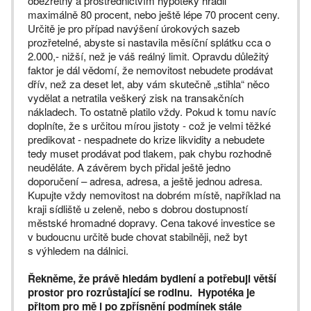
obezřetný a prostřednictvím hypotéky hradil
maximálně 80 procent, nebo ještě lépe 70 procent ceny.
Určitě je pro případ navýšení úrokových sazeb
prozřetelné, abyste si nastavila měsíční splátku cca o
2.000,- nižší, než je váš reálný limit. Opravdu důležitý
faktor je dál vědomí, že nemovitost nebudete prodávat
dřív, než za deset let, aby vám skutečně „stihla“ něco
vydělat a netratila veškerý zisk na transakčních
nákladech. To ostatně platilo vždy. Pokud k tomu navíc
doplníte, že s určitou mírou jistoty - což je velmi těžké
predikovat - nespadnete do krize likvidity a nebudete
tedy muset prodávat pod tlakem, pak chybu rozhodně
neuděláte. A závěrem bych přidal ještě jedno
doporučení – adresa, adresa, a ještě jednou adresa.
Kupujte vždy nemovitost na dobrém místě, například na
kraji sídliště u zeleně, nebo s dobrou dostupností
městské hromadné dopravy. Cena takové investice se
v budoucnu určitě bude chovat stabilněji, než byt
s výhledem na dálnici.
Řekněme, že právě hledám bydlení a potřebuji větší
prostor pro rozrůstající se rodinu. Hypotéka je
přitom pro mě i po zpřísnění podmínek stále