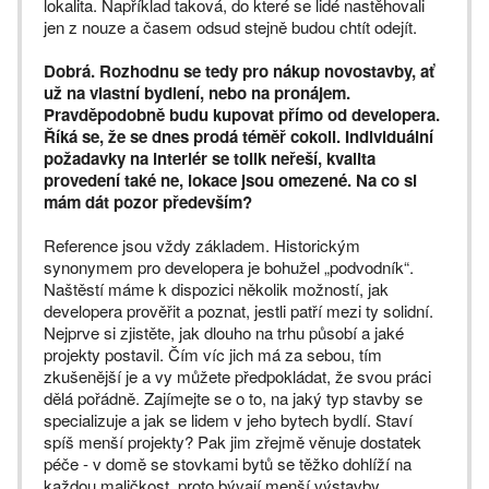
lokalita. Například taková, do které se lidé nastěhovali
jen z nouze a časem odsud stejně budou chtít odejít.
Dobrá. Rozhodnu se tedy pro nákup novostavby, ať
už na vlastní bydlení, nebo na pronájem.
Pravděpodobně budu kupovat přímo od developera.
Říká se, že se dnes prodá téměř cokoli. Individuální
požadavky na interiér se tolik neřeší, kvalita
provedení také ne, lokace jsou omezené. Na co si
mám dát pozor především?
Reference jsou vždy základem. Historickým
synonymem pro developera je bohužel „podvodník“.
Naštěstí máme k dispozici několik možností, jak
developera prověřit a poznat, jestli patří mezi ty solidní.
Nejprve si zjistěte, jak dlouho na trhu působí a jaké
projekty postavil. Čím víc jich má za sebou, tím
zkušenější je a vy můžete předpokládat, že svou práci
dělá pořádně. Zajímejte se o to, na jaký typ stavby se
specializuje a jak se lidem v jeho bytech bydlí. Staví
spíš menší projekty? Pak jim zřejmě věnuje dostatek
péče - v domě se stovkami bytů se těžko dohlíží na
každou maličkost, proto bývají menší výstavby