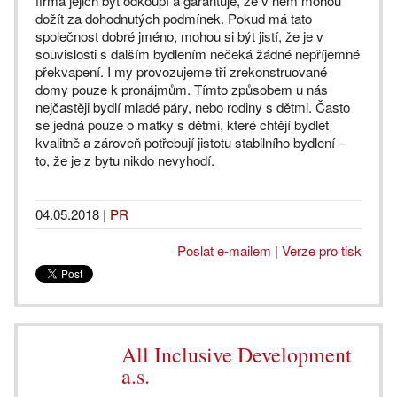
firma jejich byt odkoupí a garantuje, že v něm mohou
dožít za dohodnutých podmínek. Pokud má tato
společnost dobré jméno, mohou si být jistí, že je v
souvislosti s dalším bydlením nečeká žádné nepříjemné
překvapení. I my provozujeme tři zrekonstruované
domy pouze k pronájmům. Tímto způsobem u nás
nejčastěji bydlí mladé páry, nebo rodiny s dětmi. Často
se jedná pouze o matky s dětmi, které chtějí bydlet
kvalitně a zároveň potřebují jistotu stabilního bydlení –
to, že je z bytu nikdo nevyhodí.
04.05.2018
|
PR
Poslat e-mailem
|
Verze pro tisk
All Inclusive Development
a.s.