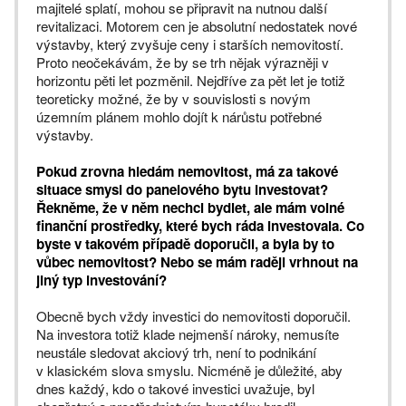
majitelé splatí, mohou se připravit na nutnou další
revitalizaci. Motorem cen je absolutní nedostatek nové
výstavby, který zvyšuje ceny i starších nemovitostí.
Proto neočekávám, že by se trh nějak výrazněji v
horizontu pěti let pozměnil. Nejdříve za pět let je totiž
teoreticky možné, že by v souvislosti s novým
územním plánem mohlo dojít k nárůstu potřebné
výstavby.
Pokud zrovna hledám nemovitost, má za takové
situace smysl do panelového bytu investovat?
Řekněme, že v něm nechci bydlet, ale mám volné
finanční prostředky, které bych ráda investovala. Co
byste v takovém případě doporučil, a byla by to
vůbec nemovitost? Nebo se mám raději vrhnout na
jiný typ investování?
Obecně bych vždy investici do nemovitosti doporučil.
Na investora totiž klade nejmenší nároky, nemusíte
neustále sledovat akciový trh, není to podnikání
v klasickém slova smyslu. Nicméně je důležité, aby
dnes každý, kdo o takové investici uvažuje, byl