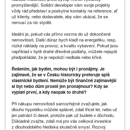
promyšlenější. Solidní developer vám svoje projekty
vždy rád představí a poskytne kontakty na reference, ať
už klienty, nebo dodavatele, aby vám ukázal, že se
nemusí za nic stydět.
Ideální je, pokud vás přímo vezme do už dokončené
nemovitosti. Další důraz bych kladl na energetiku, resp.
nízké náklady na provoz, a kvalitu vybavení. Pokud jsou
například v bytě drahé dřevěné podlahy, můžete nejspíš
předpokládat, že je nepoloží nedbale nebo křivě.
Řešením, jak bydlet, mohou být i pronájmy. Je
zajímavé, že se v Česku historicky preferuje spíš
vlastnické bydlení. Nemůže být finančně zajímavější
si byt nebo dům prostě jen pronajmout? Kdy se
vyplatí první, a kdy naopak to druhé?
Při nákupu nemovitosti samozřejmě zvažujete, jak
dlouho hypotéku můžete splácet, zdali třicet let, nebo už
jen patnáct či deset, protože pak už budete v důchodu.
Důkladně zvažte, zdali má pro vás celková investice
z dlouhodobého hlediska skutečně smysl. Rozvoj