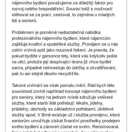
nájemního bydlení považujeme za důležitý faktor pro
rozvoj celého hospodářství. Souvisí totiž s možností
stěhovat se za prací, cestovat, to zejména u mladých
lidí a seniorů.
Problémem je poměrně nedostatečná nabídka
profesionálního nájemního bydlení, které nájemcům
zajišťuje kvalitní a spolehlivé služby. Pronájem se u nás
zatím vnímá spíš jako nouzové řešení. Je pravda, že
pokud bydlíte v garsonce tety, která vás kdykoliv pošle
na ulici, protože její dospívající dcera již chce bydlet
sama, případně neinvestuje do údržby a zkvalitňování,
pak tu asi stejně dlouho nevydržíte.
Takové vnímání se však pomalu mění. Rád bych této
souvislosti zmínil například koncept nájemního bydlení
pro seniory, který na jednom místě sdružuje veškeré
služby, které starší lidé potřebují: lékaře, jídelny,
prádelny, obchody se základními potřebami, úklidové
služby apod. V Brně existuje už i služba pronájmu, která
seniorům umožňuje získat finanční prostředky prodejem
svého bydlení a zároveň zůstat ve svém. Renomovaná