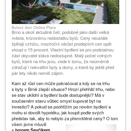
Bytový dům Chrlice Place
Brno a okolí aktuálně čelí, podobně jako další velká
města, krizovému nedostatku bytů. Ceny neustále
šplhají vzhůru, meziroční nárůst prodejních cen opět
stoupl o 15 procent. Vlastní bydlení se pro podstatnou
část obyvatel stává nedostupné. Malý počet volných
bytů, které na trhu jsou, vede k tomu, že neúměrně
zdražují i nekvalitní byty a domy, o které by ještě před
pár lety nikdo neměl zájem.
Kam až růst cen může pokračovat a kdy se na trhu
s byty v Brně zlepší situace? Hrozí přehřátí trhu, nebo
se stav uklidní a bydlení bude dostupnější? Má v
současném stavu vůbec smysl kupovat byt na
investici? A pokud se poohlížím po novém bydlení a
mohu si dovolit hypotéku, jak koupit podle svých
představ tak, aby to nebylo za přemrštěné ceny?
O tom
všem jsme mluvili
s
Ivorem Ševčíkem
,