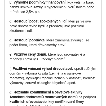
b)
Výhodné podmínky financování
, kdy většina bank
nabízí úrokové sazby u hypotečních úvěrů kolem nebo
mírně nad 2,5% p.a.
c)
Rostoucí počet spokojených lidí
, kteří již ve své
nové dřevostavbě bydlí a předávají své pozitivní
zkušenosti dál.
d)
Rostoucí poptávka
, která znamená zvyšující se
počet firem, které dřevostavby staví.
e)
Příznivé ceny domů
, které jsou srovnatelné a
mnohdy i nižší než u zděných domů.
f)
Pozitivní vnímání výhod dřevostaveb
oproti zděným
domům - výborná kvalita (zejména u panelové
montáže), vynikající tepelně izolační vlastnosti, rychlost
výstavby, zdravé ekologické bydlení, apod.
g)
Rozsáhlé komunikační a osvětové aktivity
Asociace dodavatelů montovaných domů
na podporu
kvalitních dřevostaveb
, kdy certifikované firmy