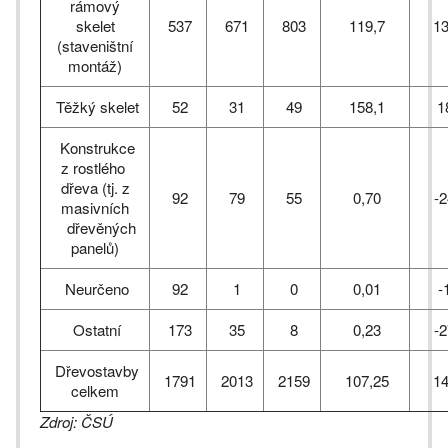
rámový
skelet
537
671
803
119,7
13
(staveništní
montáž)
Těžký skelet
52
31
49
158,1
1
Konstrukce
z rostlého
dřeva (tj. z
92
79
55
0,70
-2
masivních
dřevěných
panelů)
Neurčeno
92
1
0
0,01
-
Ostatní
173
35
8
0,23
-2
Dřevostavby
1791
2013
2159
107,25
14
celkem
Zdroj: ČSÚ