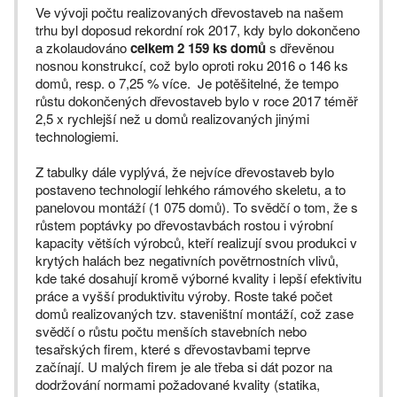
Ve vývoji počtu realizovaných dřevostaveb na našem
trhu byl doposud rekordní rok 2017, kdy bylo dokončeno
a zkolaudováno
celkem 2 159 ks domů
s dřevěnou
nosnou konstrukcí, což bylo oproti roku 2016 o 146 ks
domů, resp. o 7,25 % více. Je potěšitelné, že tempo
růstu dokončených dřevostaveb bylo v roce 2017 téměř
2,5 x rychlejší než u domů realizovaných jinými
technologiemi.
Z tabulky dále vyplývá, že nejvíce dřevostaveb bylo
postaveno technologií lehkého rámového skeletu, a to
panelovou montáží (1 075 domů). To svědčí o tom, že s
růstem poptávky po dřevostavbách rostou i výrobní
kapacity větších výrobců, kteří realizují svou produkci v
krytých halách bez negativních povětrnostních vlivů,
kde také dosahují kromě výborné kvality i lepší efektivitu
práce a vyšší produktivitu výroby. Roste také počet
domů realizovaných tzv. staveništní montáží, což zase
svědčí o růstu počtu menších stavebních nebo
tesařských firem, které s dřevostavbami teprve
začínají. U malých firem je ale třeba si dát pozor na
dodržování normami požadované kvality (statika,