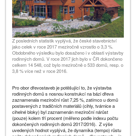
Z posledních statistik vyplývá, že české stavebnictví
jako celek v roce 2017 meziročně vzrostlo o 3,3 %.
Obdobného výsledku bylo dosaženo i v oblasti výstavby
rodinných domů. V roce 2017 jich bylo v ČR dokončeno
celkem 14 548, což bylo meziročně o 533 domů, resp. o
3,8 % více než v roce 2016.
Pro obor dřevostaveb je potěšující to, že výstavba
rodinných domů s nosnou konstrukcí na bázi dřeva
zaznamenala meziroční růst 7,25 %, zatímco u domů
postavených z tradičních materiálů (cihly, tvárnice a
cihelné bloky) byl zaznamenán meziroční nárůst
(pouze) kolem tří procent (měřeno podle indexu počtu
dokončených rodinných domů 2017/2016). Z výše
uvedených hodnot vyplývá, že dynamika (tempo) růstu