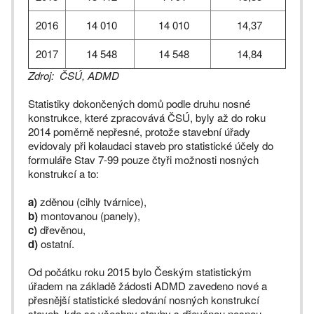
2016
14 010
14 010
14,37
2017
14 548
14 548
14,84
Zdroj: ČSÚ, ADMD
Statistiky dokončených domů podle druhu nosné
konstrukce, které zpracovává ČSÚ, byly až do roku
2014 poměrně nepřesné, protože stavební úřady
evidovaly při kolaudaci staveb pro statistické účely do
formuláře Stav 7-99 pouze čtyři možnosti nosných
konstrukcí a to:
a)
zděnou (cihly tvárnice),
b)
montovanou (panely),
c)
dřevěnou,
d)
ostatní.
Od počátku roku 2015 bylo Českým statistickým
úřadem na základě žádosti ADMD zavedeno nové a
přesnější statistické sledování nosných konstrukcí
staveb, kde se všechny stavby s dřevěnou nosnou