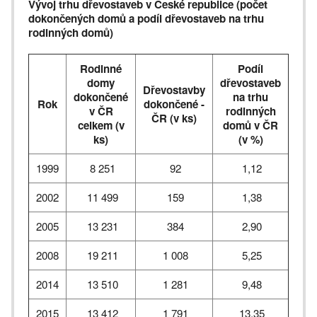
Vývoj trhu dřevostaveb v České republice (počet
dokončených domů a podíl dřevostaveb na trhu
rodinných domů)
Rodinné
Podíl
domy
dřevostaveb
Dřevostavby
dokončené
na trhu
Rok
dokončené -
v ČR
rodinných
ČR (v ks)
celkem (v
domů v ČR
ks)
(v %)
1999
8 251
92
1,12
2002
11 499
159
1,38
2005
13 231
384
2,90
2008
19 211
1 008
5,25
2014
13 510
1 281
9,48
2015
13 412
1 791
13,35