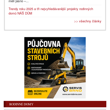
měli jasno –...
Trendy roku 2025 a tři nejvyhledávanější projekty rodinných
domů NÁŠ DŮM
>> všechny články
RODINNÉ DOMY