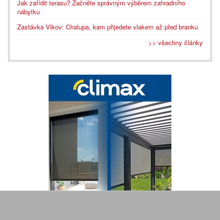
Jak zařídit terasu? Začněte správným výběrem zahradního
nábytku
Zastávka Vlkov: Chalupa, kam přijedete vlakem až před branku
>> všechny články