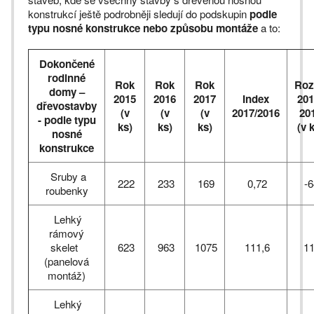
konstrukcí ještě podrobněji sledují do podskupin
podle
typu nosné konstrukce nebo způsobu montáže
a to:
Dokončené
rodinné
Rok
Rok
Rok
Roz
domy –
2015
2016
2017
Index
201
dřevostavby
(v
(v
(v
2017/2016
20
- podle typu
ks)
ks)
ks)
(v 
nosné
konstrukce
Sruby a
222
233
169
0,72
-6
roubenky
Lehký
rámový
skelet
623
963
1075
111,6
11
(panelová
montáž)
Lehký