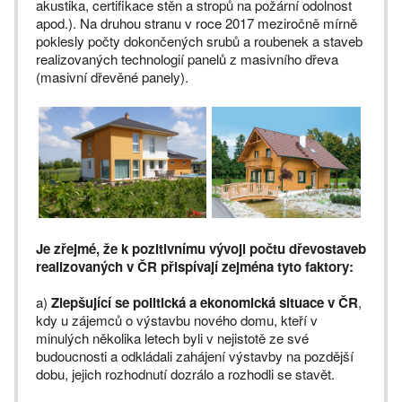
akustika, certifikace stěn a stropů na požární odolnost
apod.). Na druhou stranu v roce 2017 meziročně mírně
poklesly počty dokončených srubů a roubenek a staveb
realizovaných technologií panelů z masivního dřeva
(masivní dřevěné panely).
Je zřejmé, že k pozitivnímu vývoji počtu dřevostaveb
realizovaných v ČR přispívají zejména tyto faktory:
a)
Zlepšující se politická a ekonomická situace v ČR
,
kdy u zájemců o výstavbu nového domu, kteří v
minulých několika letech byli v nejistotě ze své
budoucnosti a odkládali zahájení výstavby na pozdější
dobu, jejich rozhodnutí dozrálo a rozhodli se stavět.