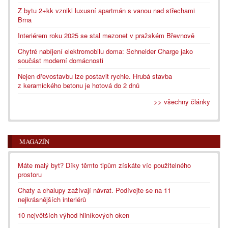
Z bytu 2+kk vznikl luxusní apartmán s vanou nad střechami
Brna
Interiérem roku 2025 se stal mezonet v pražském Břevnově
Chytré nabíjení elektromobilu doma: Schneider Charge jako
součást moderní domácnosti
Nejen dřevostavbu lze postavit rychle. Hrubá stavba
z keramického betonu je hotová do 2 dnů
>> všechny články
MAGAZÍN
Máte malý byt? Díky těmto tipům získáte víc použitelného
prostoru
Chaty a chalupy zažívají návrat. Podívejte se na 11
nejkrásnějších interiérů
10 největších výhod hliníkových oken