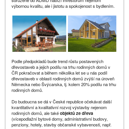
sdružené do ADMD nabízí investorům nejenom
výbornou kvalitu, ale i jistotu a spokojenost s bydlením.
Podle předpokladů bude trend růstu postavených
dřevostaveb a jejich podílu na trhu rodinných domů v
ČR pokračovat a během několika let se u nás podíl
dřevostaveb v oblasti rodinných domů zvýší na úroveň
Německa nebo Švýcarska, tj. kolem 20% podílu na trhu
rodinných domů.
Do budoucna se dá v České republice očekávat další
kvantitativní a kvalitativní rozvoj výstavby nejenom
rodinných domů, ale také
objektů ze dřeva
(vícepodlažní bytové domy, administrativní budovy,
penziony, hotely, stavby občanské vybavenosti, např.