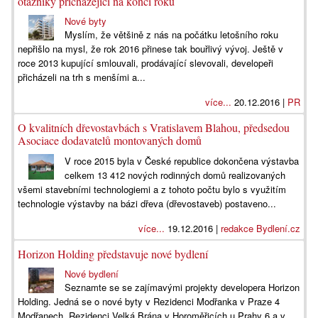
otazníky přicházející na konci roku
Nové byty
Myslím, že většině z nás na počátku letošního roku
nepřišlo na mysl, že rok 2016 přinese tak bouřlivý vývoj. Ještě v
roce 2013 kupující smlouvali, prodávající slevovali, developeři
přicházeli na trh s menšími a...
více...
20.12.2016 |
PR
O kvalitních dřevostavbách s Vratislavem Blahou, předsedou
Asociace dodavatelů montovaných domů
V roce 2015 byla v České republice dokončena výstavba
celkem 13 412 nových rodinných domů realizovaných
všemi stavebními technologiemi a z tohoto počtu bylo s využitím
technologie výstavby na bázi dřeva (dřevostaveb) postaveno...
více...
19.12.2016 |
redakce Bydlení.cz
Horizon Holding představuje nové bydlení
Nové bydlení
Seznamte se se zajímavými projekty developera Horizon
Holding. Jedná se o nové byty v Rezidenci Modřanka v Praze 4
Modřanech, Rezidenci Velká Brána v Horoměřicích u Prahy 6 a v