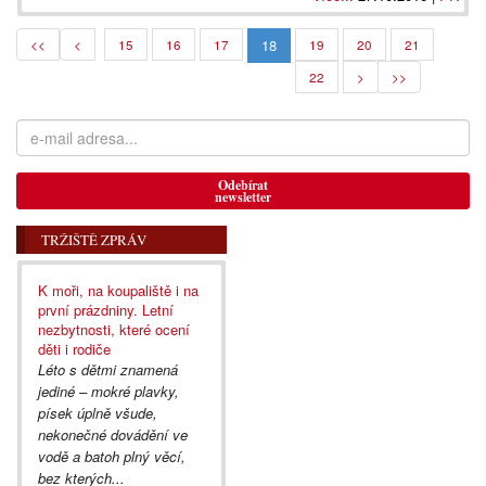
18
<<
<
15
16
17
19
20
21
22
>
>>
Odebírat
newsletter
TRŽIŠTĚ ZPRÁV
K moři, na koupaliště i na
první prázdniny. Letní
nezbytnosti, které ocení
děti i rodiče
Léto s dětmi znamená
jediné – mokré plavky,
písek úplně všude,
nekonečné dovádění ve
vodě a batoh plný věcí,
bez kterých...