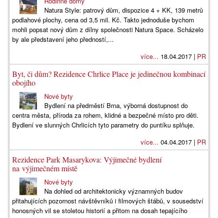
Rodinné domy
Natura Style: patrový dům, dispozice 4 + KK, 139 metrů
podlahové plochy, cena od 3,5 mil. Kč. Takto jednoduše bychom
mohli popsat nový dům z dílny společnosti Natura Space. Scházelo
by ale představení jeho předností,...
více...
18.04.2017 |
PR
Byt, či dům? Rezidence Chrlice Place je jedinečnou kombinací
obojího
Nové byty
Bydlení na předměstí Brna, výborná dostupnost do
centra města, příroda za rohem, klidné a bezpečné místo pro děti.
Bydlení ve slunných Chrlicích tyto parametry do puntíku splňuje.
více...
04.04.2017 |
PR
Rezidence Park Masarykova: Výjimečné bydlení
na výjimečném místě
Nové byty
Na dohled od architektonicky významných budov
přitahujících pozornost návštěvníků i filmových štábů, v sousedství
honosných vil se stoletou historií a přitom na dosah tepajícího