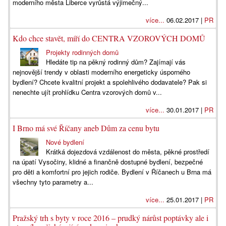
moderního města Liberce vyrůstá výjimečný...
více...
06.02.2017 |
PR
Kdo chce stavět, míří do CENTRA VZOROVÝCH DOMŮ
Projekty rodinných domů
Hledáte tip na pěkný rodinný dům? Zajímají vás
nejnovější trendy v oblasti moderního energeticky úsporného
bydlení? Chcete kvalitní projekt a spolehlivého dodavatele? Pak si
nenechte ujít prohlídku Centra vzorových domů v...
více...
30.01.2017 |
PR
I Brno má své Říčany aneb Dům za cenu bytu
Nové bydlení
Krátká dojezdová vzdálenost do města, pěkné prostředí
na úpatí Vysočiny, klidné a finančně dostupné bydlení, bezpečné
pro děti a komfortní pro jejich rodiče. Bydlení v Říčanech u Brna má
všechny tyto parametry a...
více...
25.01.2017 |
PR
Pražský trh s byty v roce 2016 – prudký nárůst poptávky ale i