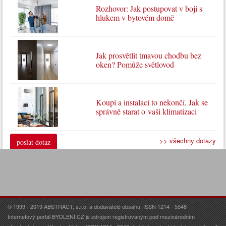
Rozhovor: Jak postupovat v boji s
hlukem v bytovém domě
Jak prosvětlit tmavou chodbu bez
oken? Pomůže světlovod
Koupí a instalací to nekončí. Jak se
správně starat o vaši klimatizaci
>> všechny dotazy
poslat dotaz
© 1999 - 2019 ABSTRACT, s.r.o. a dodavatelé obsahu. ISSN 1214 - 5548
Internetový portál BYDLENÍ.CZ je zdrojem registrovaným pod mezinárodním