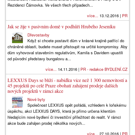
Rezidenci Čámovka. Ve všech třech případech...
více...
13.12.2016 |
PR
Jak se žije v pasivním domě v podhůří Hrubého Jeseníku
Dřevostavby
Když si chcete postavit dům v krásné krajině patřící do
chráněné oblasti, budete muset přistoupit na určité kompromisy. Aby
dům vyhovoval stavebním regulativům, Kamila s Davidem upustili
od původní představy bungalovu a...
více...
14.11.2016 |
PR - redakce BYDLENÍ.CZ
LEXXUS Days se blíží - nabídku více než 1 300 nemovitostí a
45 projektů po celé Praze obohatí zahájení prodeje dalších
nových projektů v rámci akce
Nové byty
Společnost LEXXUS opět pořádá, vzhledem k loňskému
úspěchu, akci LEXXUS DAYS, která je přímo určena klientům
hledajícím nové bydlení či investiční příležitost do realit. V rámci
akce bude zahájen prodej několika nových...
více...
27.10.2016 |
PR