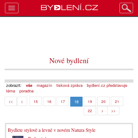
Toggle
navigation
Nové bydlení
zobrazit:
vše
magazín
tisková zpráva
bydlení.cz představuje
téma
poradna
18
<<
<
15
16
17
19
20
21
22
>
>>
Bydlete stylově a levně v novém Natura Style