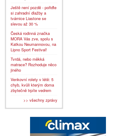
Ještě není pozdě - pořiďte
si zahradní dlažby a
tvárnice Liastone se
slevou až 30 %
Česká rodinná značka
MORA Vás zve, spolu s
Katkou Neumannovou, na
Lipno Sport Festival!
Tvrdá, nebo měkká
matrace? Rozhoduje něco
jiného
Venkovní rolety v létě: 5
chyb, kvůli kterým doma
zbytečně trpíte vedrem
>> všechny zprávy