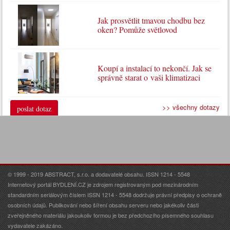
Jak prosvětlit tmavou chodbu bez
oken? Pomůže světlovod
Koupí a instalací to nekončí. Jak se
správně starat o vaši klimatizaci
>> všechny dotazy
poslat dotaz
© 1999 - 2019 ABSTRACT, s.r.o. a dodavatelé obsahu. ISSN 1214 - 5548
Internetový portál BYDLENÍ.CZ je zdrojem registrovaným pod mezinárodním
standardním seriálovým číslem ISSN 1214 - 5548 dodržuje právní předpisy o ochraně
osobních údajů. Publikování nebo šíření obsahu serveru nebo jakékoliv části
zveřejněného materiálu jakoukoliv formou je bez předchozího písemného souhlasu
vydavatele zakázáno.