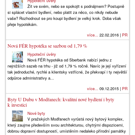
Hypoteční úvěry
Žít ve svém, nebo se spokojit s podnájmem? Postupně
si splácet vlastní bydlení, nebo platit za něco, co nikdy nebude
vaše? Rozhodnout se pro koupi bydlení je velký krok. Doba však
přeje hypotékám.
více...
22.02.2016 |
PR
Nová FÉR hypotéka se sazbou od 1,79 %
Hypoteční úvěry
Nová FÉR hypotéka od Sberbank nabízí jednu z
nejnižších sazeb na trhu - již od 1,79 % ročně. Navíc je její vyřízení
tak jednoduché, rychlé a klientsky vstřícné, že překvapí i ty největší
odpůrce administrativy a...
více...
09.12.2015 |
PR
Byty U Dubu v Modřanech: kvalitní nové bydlení i byty
k investici
Nové byty
V pražských Modřanech vyrůstá nový bytový komplex,
který zaujme především svou architekturou, chytrými dispozicemi,
dobrou dopravní dostupností, umístěním nedaleko přírodní památky