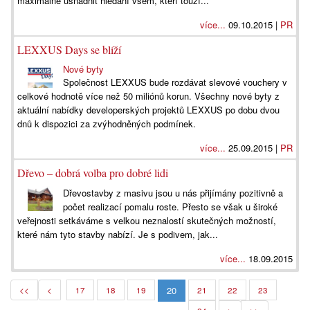
maximálně usnadnit hledání všem, kteří touží...
více...
09.10.2015 |
PR
LEXXUS Days se blíží
Nové byty
Společnost LEXXUS bude rozdávat slevové vouchery v
celkové hodnotě více než 50 miliónů korun. Všechny nové byty z
aktuální nabídky developerských projektů LEXXUS po dobu dvou
dnů k dispozici za zvýhodněných podmínek.
více...
25.09.2015 |
PR
Dřevo – dobrá volba pro dobré lidi
Dřevostavby z masivu jsou u nás přijímány pozitivně a
počet realizací pomalu roste. Přesto se však u široké
veřejnosti setkáváme s velkou neznalostí skutečných možností,
které nám tyto stavby nabízí. Je s podivem, jak...
více...
18.09.2015
20
<<
<
17
18
19
21
22
23