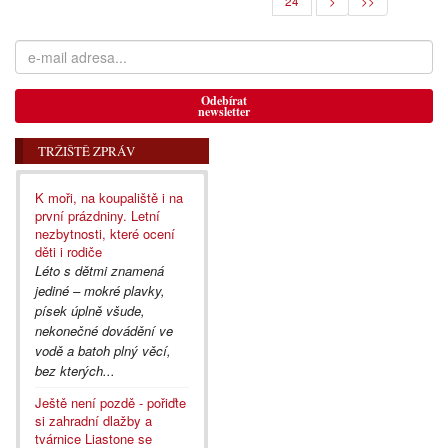
24
>
>>
Odebírat
newsletter
TRŽIŠTĚ ZPRÁV
K moři, na koupaliště i na
první prázdniny. Letní
nezbytnosti, které ocení
děti i rodiče
Léto s dětmi znamená
jediné – mokré plavky,
písek úplně všude,
nekonečné dovádění ve
vodě a batoh plný věcí,
bez kterých...
Ještě není pozdě - pořiďte
si zahradní dlažby a
tvárnice Liastone se