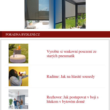
PORADNA BYDLENÍ.CZ
Vyrobte si venkovní posezení ze
starých pneumatik
Radíme: Jak na hlasité sousedy
Rozhovor: Jak postupovat v boji s
hlukem v bytovém domě