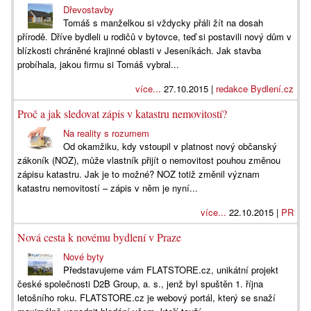
Dřevostavby
Tomáš s manželkou si vždycky přáli žít na dosah
přírodě. Dříve bydleli u rodičů v bytovce, teď si postavili nový dům v
blízkosti chráněné krajinné oblasti v Jeseníkách. Jak stavba
probíhala, jakou firmu si Tomáš vybral...
více...
27.10.2015 |
redakce Bydlení.cz
Proč a jak sledovat zápis v katastru nemovitostí?
Na reality s rozumem
Od okamžiku, kdy vstoupil v platnost nový občanský
zákoník (NOZ), může vlastník přijít o nemovitost pouhou změnou
zápisu katastru. Jak je to možné? NOZ totiž změnil význam
katastru nemovitostí – zápis v něm je nyní...
více...
22.10.2015 |
PR
Nová cesta k novému bydlení v Praze
Nové byty
Představujeme vám FLATSTORE.cz, unikátní projekt
české společnosti D2B Group, a. s., jenž byl spuštěn 1. října
letošního roku. FLATSTORE.cz je webový portál, který se snaží