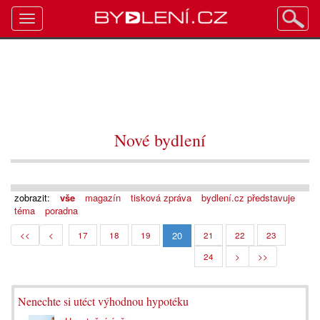
Toggle
navigation
Nové bydlení
zobrazit:
vše
magazín
tisková zpráva
bydlení.cz představuje
téma
poradna
20
<<
<
17
18
19
21
22
23
24
>
>>
Nenechte si utéct výhodnou hypotéku