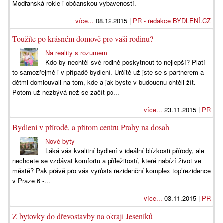
Modřanská rokle i občanskou vybaveností.
více...
08.12.2015 |
PR - redakce BYDLENÍ.CZ
Toužíte po krásném domově pro vaši rodinu?
Na reality s rozumem
Kdo by nechtěl své rodině poskytnout to nejlepší? Platí
to samozřejmě i v případě bydlení. Určitě už jste se s partnerem a
dětmi domlouvali na tom, kde a jak byste v budoucnu chtěli žít.
Potom už nezbývá než se začít po...
více...
23.11.2015 |
PR
Bydlení v přírodě, a přitom centru Prahy na dosah
Nové byty
Láká vás kvalitní bydlení v ideální blízkosti přírody, ale
nechcete se vzdávat komfortu a příležitostí, které nabízí život ve
městě? Pak právě pro vás vyrůstá rezidenční komplex top’rezidence
v Praze 6 -...
více...
03.11.2015 |
PR
Z bytovky do dřevostavby na okraji Jeseníků