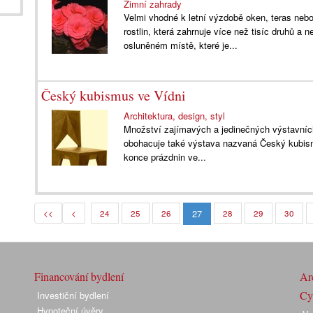
Zimní zahrady
Velmi vhodné k letní výzdobě oken, teras neb
rostlin, která zahrnuje více než tisíc druhů 
osluněném místě, které je...
Český kubismus ve Vídni
Architektura, design, styl
Množství zajímavých a jedinečných výstavních 
obohacuje také výstava nazvaná Český kubismu
konce prázdnin ve...
27
<<
<
24
25
26
28
29
30
Financování bydlení
Arc
Cyk
Investiční bydlení
Hypoteční úvěry