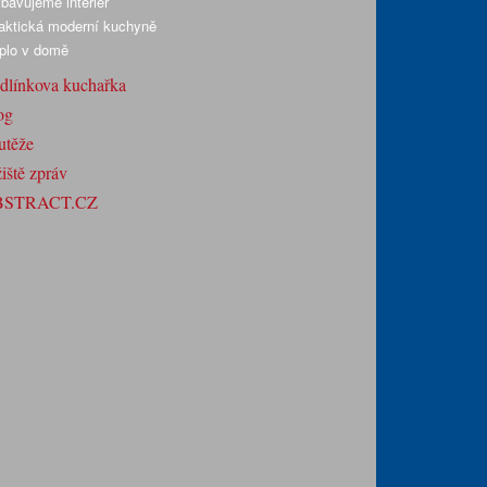
bavujeme interiér
aktická moderní kuchyně
plo v domě
dlínkova kuchařka
og
utěže
iště zpráv
BSTRACT.CZ