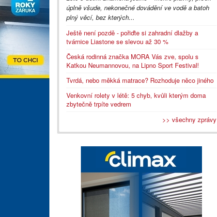
úplně všude, nekonečné dovádění ve vodě a batoh
plný věcí, bez kterých...
Ještě není pozdě - pořiďte si zahradní dlažby a
tvárnice Liastone se slevou až 30 %
Česká rodinná značka MORA Vás zve, spolu s
Katkou Neumannovou, na Lipno Sport Festival!
Tvrdá, nebo měkká matrace? Rozhoduje něco jiného
Venkovní rolety v létě: 5 chyb, kvůli kterým doma
zbytečně trpíte vedrem
>> všechny zprávy