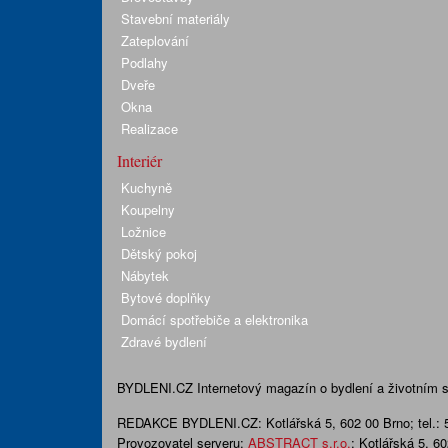
Stavební materiály
Zateplování
Podlahy
Dveře
Okna
Realizace
Interiér
Kuchyně
Koupelny
Ložnice
Dětský pokoj
Nábytek
Bytové doplňky
Domácí spotřebiče a elektronika
Zdravé bydlení
BYDLENI.CZ
Internetový magazín o bydlení a životním sty
REDAKCE BYDLENI.CZ:
Kotlářská 5, 602 00 Brno;
tel.:
Provozovatel serveru:
ABSTRACT s.r.o.
; Kotlářská 5, 6