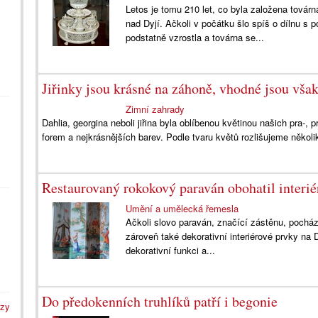
Letos je tomu 210 let, co byla založena tová
nad Dyjí. Ačkoli v počátku šlo spíš o dílnu 
podstatně vzrostla a továrna se...
Jiřinky jsou krásné na záhoně, vhodné jsou však
Zimní zahrady
Dahlia, georgina neboli jiřina byla oblíbenou květinou našich pra-,
forem a nejkrásnějších barev. Podle tvaru květů rozlišujeme několik
Restaurovaný rokokový paraván obohatil interi
Umění a umělecká řemesla
Ačkoli slovo paraván, značící zástěnu, pochází
zároveň také dekorativní interiérové prvky na 
dekorativní funkci a...
Do předokenních truhlíků patří i begonie
azy