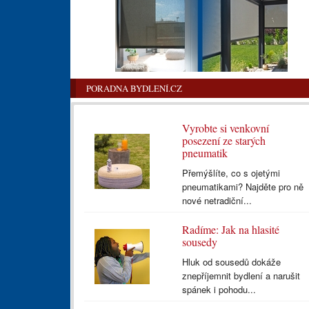
PORADNA BYDLENÍ.CZ
Vyrobte si venkovní
posezení ze starých
pneumatik
Přemýšlíte, co s ojetými
pneumatikami? Najděte pro ně
nové netradiční...
Radíme: Jak na hlasité
sousedy
Hluk od sousedů dokáže
znepříjemnit bydlení a narušit
spánek i pohodu...