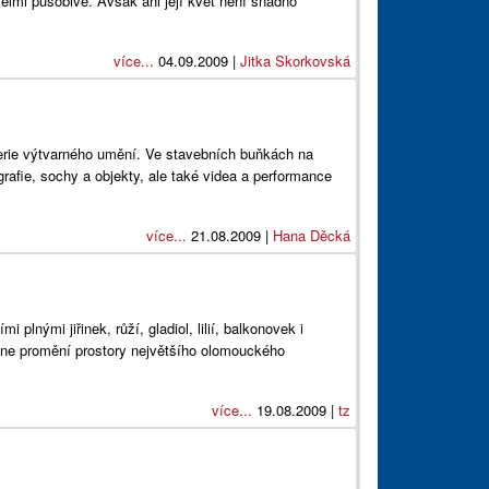
velmi působivé. Avšak ani její květ není snadno
více...
04.09.2009 |
Jitka Skorkovská
lerie výtvarného umění. Ve stavebních buňkách na
rafie, sochy a objekty, ale také videa a performance
více...
21.08.2009 |
Hana Děcká
plnými jiřinek, růží, gladiol, lilií, balkonovek i
ýdne promění prostory největšího olomouckého
více...
19.08.2009 |
tz