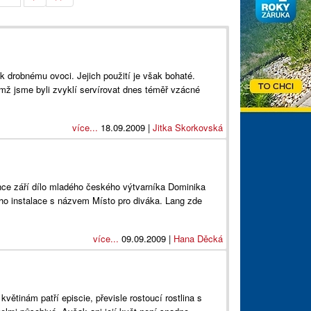
k drobnému ovoci. Jejich použití je však bohaté.
ž jsme byli zvyklí servírovat dnes téměř vzácné
více...
18.09.2009 |
Jitka Skorkovská
nce září dílo mladého českého výtvarníka Dominika
eho instalace s názvem Místo pro diváka. Lang zde
více...
09.09.2009 |
Hana Děcká
inám patří episcie, převisle rostoucí rostlina s