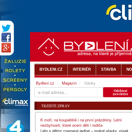
BYDLENI.CZ
INTERIÉR
STAVBA
NO
Bydlení.cz
Magazín
články
Odebírat
newsletter
TRŽIŠTĚ ZPRÁV
K moři, na koupaliště i na první prázdniny. Letní
nezbytnosti, které ocení děti i rodiče
Léto s dětmi znamená jediné – mokré plavky, písek