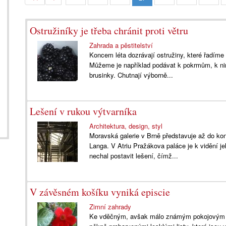
Ostružiníky je třeba chránit proti větru
Zahrada a pěstitelství
Koncem léta dozrávají ostružiny, které řadíme 
Můžeme je například podávat k pokrmům, k nim
brusinky. Chutnají výborně...
Lešení v rukou výtvarníka
Architektura, design, styl
Moravská galerie v Brně představuje až do ko
Langa. V Atriu Pražákova paláce je k vidění j
nechal postavit lešení, čímž...
V závěsném košíku vyniká episcie
Zimní zahrady
Ke vděčným, avšak málo známým pokojovým květ