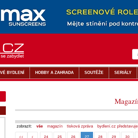
VÉ BYDLENÍ
HOBBY A ZAHRADA
SOUTĚŽE
SERIÁLY
Magazí
zobrazit:
vše
magazín
tisková zpráva
bydlení.cz představuje
27
<<
<
24
25
26
28
29
30