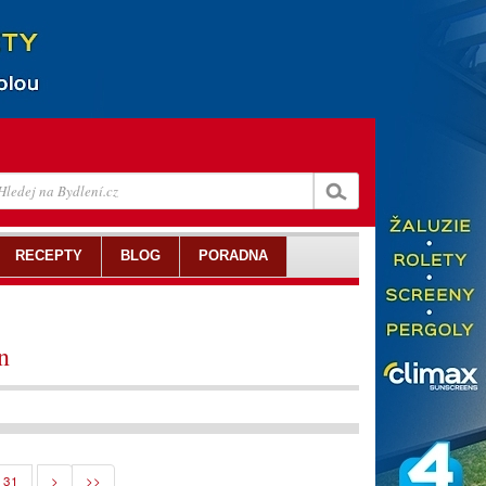
RECEPTY
BLOG
PORADNA
n
31
>
>>