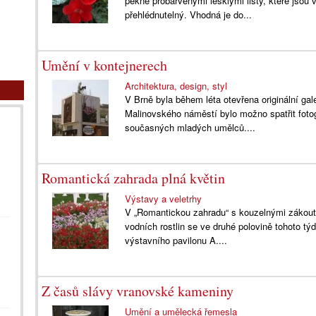
pěkně probarvenými lesklými listy, které jsou 
přehlédnutelný. Vhodná je do...
Umění v kontejnerech
Architektura, design, styl
V Brně byla během léta otevřena originální ga
Malinovského náměstí bylo možno spatřit fotog
současných mladých umělců....
Romantická zahrada plná květin
Výstavy a veletrhy
V „Romantickou zahradu“ s kouzelnými zákoutími 
vodních rostlin se ve druhé polovině tohoto t
výstavního pavilonu A....
Z časů slávy vranovské kameniny
Umění a umělecká řemesla