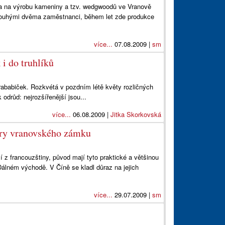
rna na výrobu kameniny a tzv. wedgwoodů ve Vranově
s pouhými dvěma zaměstnanci, během let zde produkce
více...
07.08.2009 |
sm
 i do truhlíků
 prababiček. Rozkvétá v pozdním létě květy rozličných
 odrůd: nejrozšířenější jsou...
více...
06.08.2009 |
Jitka Skorkovská
éry vranovského zámku
 z francouzštiny, původ mají tyto praktické a většinou
Dálném východě. V Číně se kladl důraz na jejich
více...
29.07.2009 |
sm