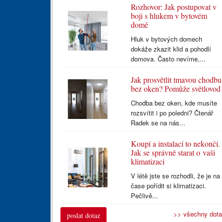
Rozhovor: Jak postupovat v
boji s hlukem v bytovém
domě
Hluk v bytových domech
dokáže zkazit klid a pohodlí
domova. Často nevíme,...
Jak prosvětlit tmavou chodbu
bez oken? Pomůže světlovod
Chodba bez oken, kde musíte
rozsvítit i po poledni? Čtenář
Radek se na nás...
Koupí a instalací to nekončí.
Jak se správně starat o vaši
klimatizaci
V létě jste se rozhodli, že je na
čase pořídit si klimatizaci.
Pečlivě...
>> všechny dot
poslat dotaz