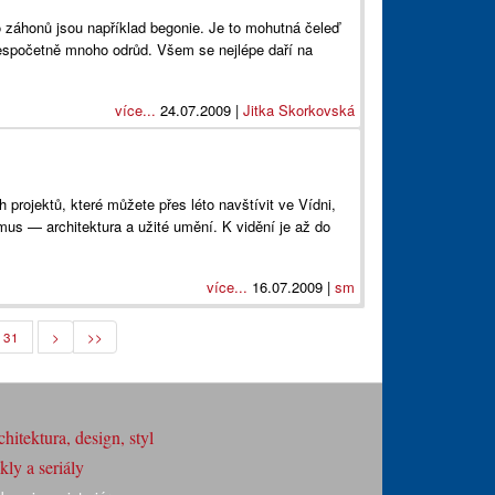
o záhonů jsou například begonie. Je to mohutná čeleď
a nespočetně mnoho odrůd. Všem se nejlépe daří na
více...
24.07.2009 |
Jitka Skorkovská
projektů, které můžete přes léto navštívit ve Vídni,
s — architektura a užité umění. K vidění je až do
více...
16.07.2009 |
sm
31
>
>>
hitektura, design, styl
ly a seriály