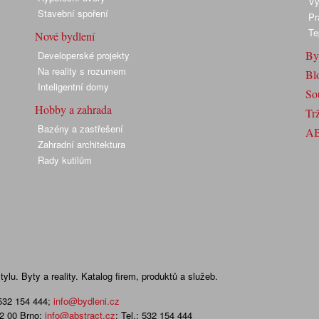
Vy
Stavební spoření
Pr
Te
Nové bydlení
By
Developerské projekty
Na reality s rozumem
Bl
Inteligentní domy
So
Hobby a zahrada
Trž
Bazény a zastřešení
A
Zahradní architektura
Rady kutilům
lu. Byty a reality. Katalog firem, produktů a služeb.
 532 154 444
;
info@bydleni.cz
02 00 Brno;
info@abstract.cz
; Tel.: 532 154 444