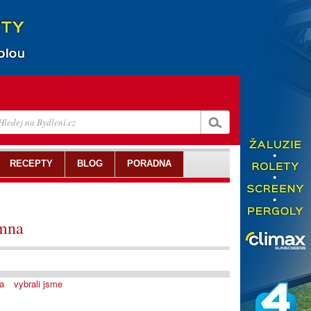
RECEPTY
BLOG
PORADNA
mna
a
vybrali jsme