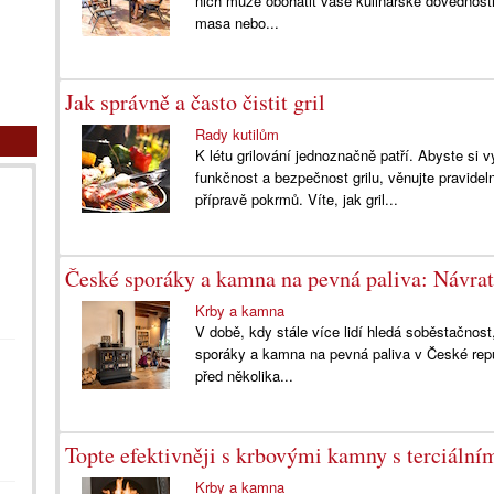
nich může obohatit vaše kulinářské dovednosti
masa nebo...
Jak správně a často čistit gril
Rady kutilům
K létu grilování jednoznačně patří. Abyste si v
funkčnost a bezpečnost grilu, věnujte pravidel
přípravě pokrmů. Víte, jak gril...
České sporáky a kamna na pevná paliva: Návra
Krby a kamna
V době, kdy stále více lidí hledá soběstačnost
sporáky a kamna na pevná paliva v České republ
před několika...
Topte efektivněji s krbovými kamny s terciáln
Krby a kamna