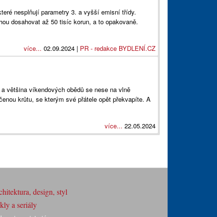
teré nesplňují parametry 3. a vyšší emisní třídy.
ou dosahovat až 50 tisíc korun, a to opakovaně.
více...
02.09.2024 |
PR - redakce BYDLENÍ.CZ
í a většina víkendových obědů se nese na vlně
enou krůtu, se kterým své přátele opět překvapíte. A
více...
22.05.2024
hitektura, design, styl
ly a seriály