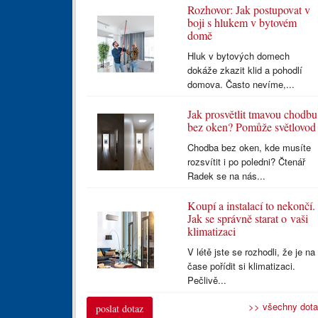
Rozhovor: Jak postupovat v
boji s hlukem v bytovém
domě
Hluk v bytových domech
dokáže zkazit klid a pohodlí
domova. Často nevíme,...
Jak prosvětlit tmavou chodbu
bez oken? Pomůže světlovod
Chodba bez oken, kde musíte
rozsvítit i po poledni? Čtenář
Radek se na nás...
Koupí a instalací to nekončí.
Jak se správně starat o vaši
klimatizaci
V létě jste se rozhodli, že je na
čase pořídit si klimatizaci.
Pečlivě...
>> všechny dot
poslat dotaz