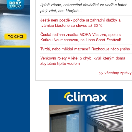
úplně všude, nekonečné dovádění ve vodě a batoh
plný věcí, bez kterých...
Ještě není pozdě - pořiďte si zahradní dlažby a
tvárnice Liastone se slevou až 30 %
Česká rodinná značka MORA Vás zve, spolu s
Katkou Neumannovou, na Lipno Sport Festival!
Tvrdá, nebo měkká matrace? Rozhoduje něco jiného
Venkovní rolety v létě: 5 chyb, kvůli kterým doma
zbytečně trpíte vedrem
>> všechny zprávy