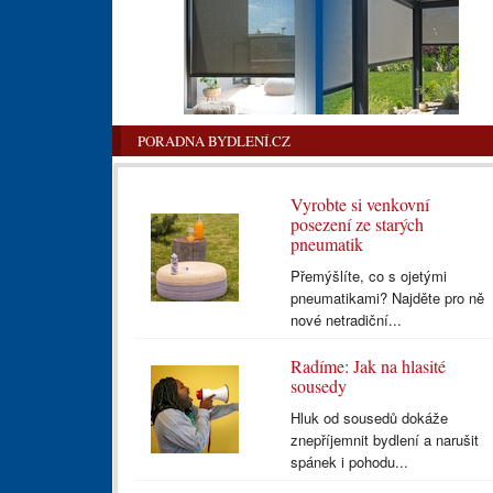
PORADNA BYDLENÍ.CZ
Vyrobte si venkovní
posezení ze starých
pneumatik
Přemýšlíte, co s ojetými
pneumatikami? Najděte pro ně
nové netradiční...
Radíme: Jak na hlasité
sousedy
Hluk od sousedů dokáže
znepříjemnit bydlení a narušit
spánek i pohodu...