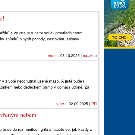
e!
iků a vy jste je s námi sdíleli prostřednictvím
ovky snímků plných pohody, cestování, zábavy i
více...
03.10.2025 |
redakce
 v životě neochutnal uzené maso. A jistě bude i
 tatínkem nebo dědečkem přímo v domácí udírně. Za
více...
02.09.2025 |
PR
otevřeným nebem
onořte se do rozmanitosti grilů a naučte se, jak každý z