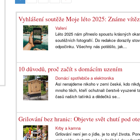
Vyhlášení soutěže Moje léto 2025: Známe vítěz
Vaření
Léto 2025 nám přineslo spoustu krásných okamž
soutěžních fotografií. Do redakce dorazily st
odpočinku. Všechny nás potěšilo, jak...
10 důvodů, proč začít s domácím uzením
Domácí spotřebiče a elektronika
Asi nenajdeme nikoho v zemi české, kdo nikdy
mnoho těch, kteří ochutnali čerstvě vyuzené
časů našich tatínků a dědečků se...
Grilování bez hranic: Objevte svět chutí pod 
Krby a kamna
Grilování není jen o jídle, je to styl života. P