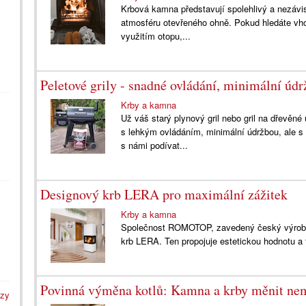
Krbová kamna představují spolehlivý a nezávis
atmosféru otevřeného ohně. Pokud hledáte vho
využitím otopu,...
Peletové grily - snadné ovládání, minimální úd
Krby a kamna
Už váš starý plynový gril nebo gril na dřevěné
s lehkým ovládáním, minimální údržbou, ale s 
s námi podívat...
Designový krb LERA pro maximální zážitek
Krby a kamna
Společnost ROMOTOP, zavedený český výrobce
krb LERA. Ten propojuje estetickou hodnotu a 
Povinná výměna kotlů: Kamna a krby měnit ne
azy