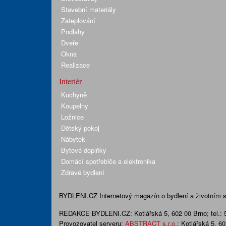
Stavební materiály
Zateplování
Podlahy
Dveře
Okna
Realizace
Interiér
Kuchyně
Koupelny
Ložnice
Dětský pokoj
Nábytek
Bytové doplňky
Domácí spotřebiče a elektronika
Zdravé bydlení
BYDLENI.CZ
Internetový magazín o bydlení a životním sty
REDAKCE BYDLENI.CZ:
Kotlářská 5, 602 00 Brno;
tel.:
Provozovatel serveru:
ABSTRACT s.r.o.
; Kotlářská 5, 6