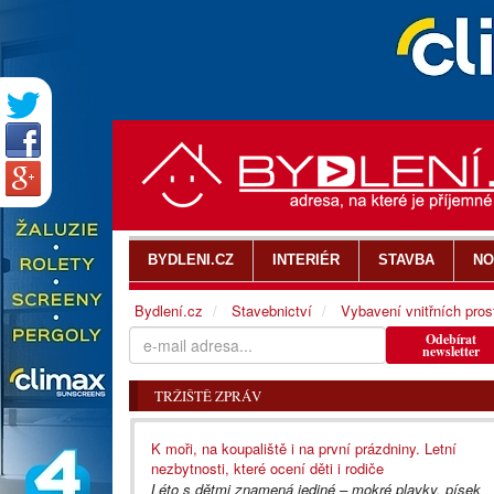
BYDLENI.CZ
INTERIÉR
STAVBA
NO
Bydlení.cz
Stavebnictví
Vybavení vnitřních pros
Odebírat
newsletter
TRŽIŠTĚ ZPRÁV
K moři, na koupaliště i na první prázdniny. Letní
nezbytnosti, které ocení děti i rodiče
Léto s dětmi znamená jediné – mokré plavky, písek