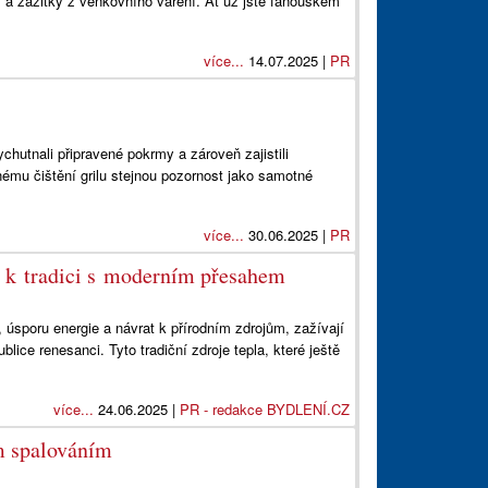
 a zážitky z venkovního vaření. Ať už jste fanouškem
více...
14.07.2025 |
PR
ychutnali připravené pokrmy a zároveň zajistili
nému čištění grilu stejnou pozornost jako samotné
více...
30.06.2025 |
PR
t k tradici s moderním přesahem
, úsporu energie a návrat k přírodním zdrojům, zažívají
ice renesanci. Tyto tradiční zdroje tepla, které ještě
více...
24.06.2025 |
PR - redakce BYDLENÍ.CZ
ím spalováním