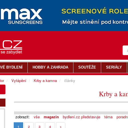
VÉ BYDLENÍ
HOBBY A ZAHRADA
SOUTĚŽE
SERIÁLY
tor
Vytápění
Krby a kamna
články
Krby a ka
zobrazit:
vše
magazín
bydlení.cz představuje
téma
poradn
1
2
3
4
>