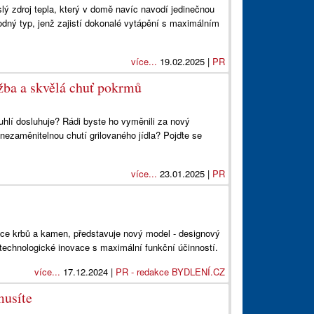
lý zdroj tepla, který v domě navíc navodí jedinečnou
dný typ, jenž zajistí dokonalé vytápění s maximálním
více...
19.02.2025 |
PR
ržba a skvělá chuť pokrmů
 uhlí dosluhuje? Rádi byste ho vyměnili za nový
nezaměnitelnou chutí grilovaného jídla? Pojďte se
více...
23.01.2025 |
PR
 krbů a kamen, představuje nový model - designový
technologické inovace s maximální funkční účinností.
více...
17.12.2024 |
PR - redakce BYDLENÍ.CZ
musíte