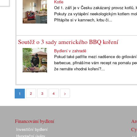
Kotle
Od 1. září je v Česku zakázaný provoz kotlů, k
Pokuty za vytápění neekologickým kotlem moh
Přitápíte si v kamnech, krbu či...
Soutěž o 3 sady amerického BBQ koření
Bydlení v zahradě
Pokud také patříte mezi nadšence do grilován
barbecue, přinášíme vám recept na pomalu peč
že nemáte vhodné koření?...
1
2
3
4
>
Financování bydlení
Arc
Cyk
Investiční bydlení
Hypoteční úvěry