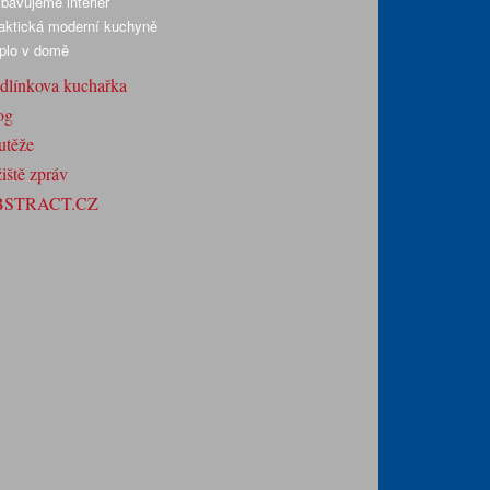
bavujeme interiér
aktická moderní kuchyně
plo v domě
dlínkova kuchařka
og
utěže
iště zpráv
BSTRACT.CZ