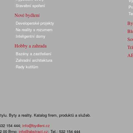
Vy
Stavební spoření
Pr
Te
Nové bydlení
By
Developerské projekty
Na reality s rozumem
Bl
Inteligentní domy
So
Hobby a zahrada
Trž
Bazény a zastřešení
A
Zahradní architektura
Rady kutilům
lu. Byty a reality. Katalog firem, produktů a služeb.
 532 154 444
;
info@bydleni.cz
02 00 Brno;
info@abstract.cz
; Tel.: 532 154 444