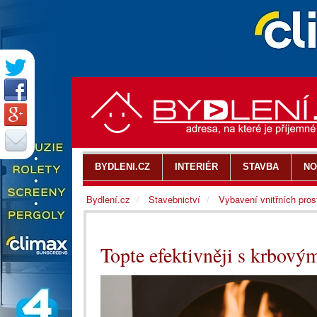
BYDLENI.CZ
INTERIÉR
STAVBA
NO
Bydlení.cz
Stavebnictví
Vybavení vnitřních pros
Topte efektivněji s krbový