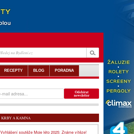
RECEPTY
BLOG
PORADNA
Odebírat
newsletter
KRBY A KAMNA
Vyhlášení soutěže Moje léto 2025: Známe vítěze!