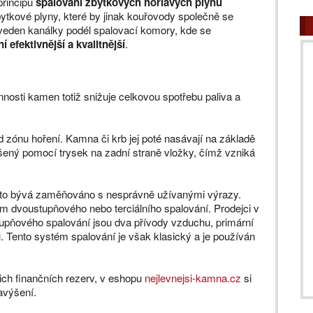
principu
spalování zbytkových hořlavých plynů
ytkové plyny, které by jinak kouřovody společně se
 veden kanálky podél spalovací komory, kde se
í efektivnější a kvalitnější
.
nnosti kamen totiž snižuje celkovou spotřebu paliva a
 zónu hoření. Kamna či krb jej poté nasávají na základě
šený pomocí trysek na zadní straně vložky, čímž vzniká
často bývá zaměňováno s nesprávně užívanými výrazy.
dvoustupňového nebo terciálního spalování. Prodejci v
upňového spalování jsou dva přívody vzduchu, primární
. Tento systém spalování je však klasický a je používán
ch finančních rezerv, v eshopu
nejlevnejsi-kamna.cz
si
avýšení.