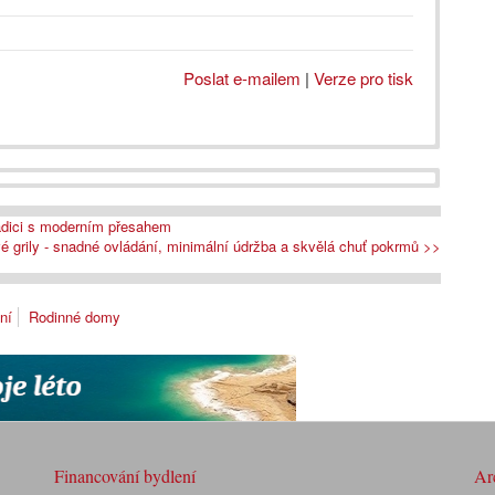
Poslat e-mailem
|
Verze pro tisk
adici s moderním přesahem
é grily - snadné ovládání, minimální údržba a skvělá chuť pokrmů >>
ní
Rodinné domy
Financování bydlení
Arc