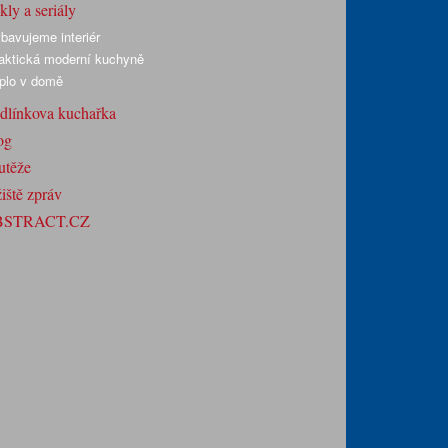
ly a seriály
bavujeme interiér
aktická moderní kuchyně
plo v domě
dlínkova kuchařka
og
utěže
iště zpráv
BSTRACT.CZ