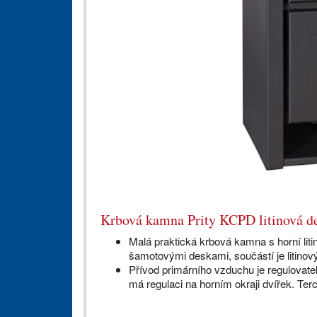
Krbová kamna Prity KCPD litinová d
Malá praktická krbová kamna s horní lit
šamotovými deskami, součástí je litinový
Přívod primárního vzduchu je regulovate
má regulaci na horním okraji dvířek. Ter