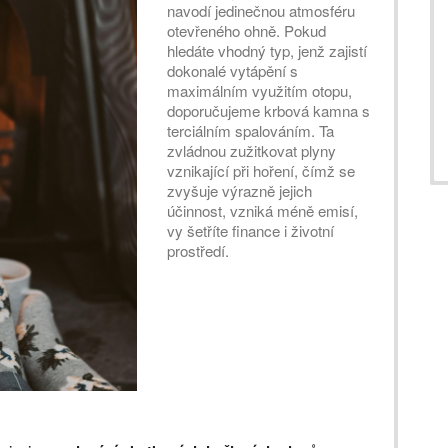
navodí jedinečnou atmosféru
otevřeného ohně. Pokud
hledáte vhodný typ, jenž zajistí
dokonalé vytápění s
maximálním využitím otopu,
doporučujeme krbová kamna s
terciálním spalováním. Ta
zvládnou zužitkovat plyny
vznikající při hoření, čímž se
zvyšuje výrazně jejich
účinnost, vzniká méně emisí,
vy šetříte finance i životní
prostředí.