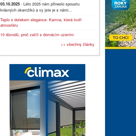
03.10.2025
- Léto 2025 nám přineslo spoustu
krásných okamžiků a vy jste je s námi...
Teplo s dotekem elegance: Kamna, která tvoří
atmosféru
10 důvodů, proč začít s domácím uzením
>> všechny články