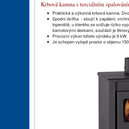
Krbová kamna s terciálním spalován
Praktická a výkonná krbová kamna. Dvojí 
Spodní dvířka - slouží k zapálení, vrchní
topeniště, u kterého se snižuje riziko v
šamotovými deskami, součástí je litinov
Provozní výkon tohoto výrobku je 9 kW.
Je schopen vytopit prostor o objemu 15