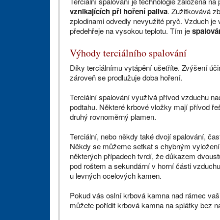
Terciální spalování je technologie založená na 
vznikajících při hoření paliva
. Zužitkovává zb
zplodinami odvedly nevyužité pryč. Vzduch je
Ilustrační foto: Pexels.com
předehřeje na vysokou teplotu. Tím je
spalován
Výhody terciálního spalování
Díky terciálnímu vytápění ušetříte. Zvýšení úči
zároveň se prodlužuje doba hoření.
Terciální spalování využívá přívod vzduchu nad
podtahu. Některé krbové vložky mají přívod ře
druhý rovnoměrný plamen.
Terciální, nebo někdy také dvojí spalování, 
Někdy se můžeme setkat s chybným vyložením 
některých případech tvrdí, že důkazem dvoust
pod roštem a sekundární v horní části vzduchu
u levných ocelových kamen.
Pokud vás oslní krbová kamna nad rámec vaši
můžete pořídit krbová kamna na splátky bez n