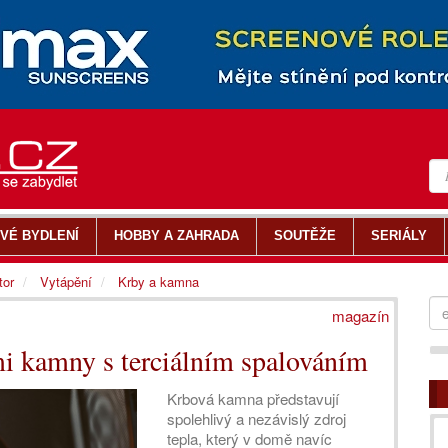
VÉ BYDLENÍ
HOBBY A ZAHRADA
SOUTĚŽE
SERIÁLY
tor
Vytápění
Krby a kamna
magazín
mi kamny s terciálním spalováním
Krbová kamna představují
spolehlivý a nezávislý zdroj
tepla, který v domě navíc