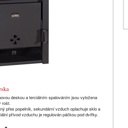
eska
inovou deskou a terciálním spalováním jsou vyložena
 rošt.
lný přes popelník, sekundární vzduch oplachuje sklo a
ciální přívod vzduchu je regulován páčkou pod dvířky.