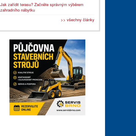
Jak zařídit terasu? Začněte správným výběrem
zahradního nábytku
>> všechny články