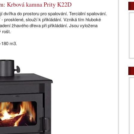
ím:
Krbová kamna Prity K22D
dvířka do prostoru pro spalování. Terciální spalování.
 - prosklené, slouží k přikládání. Vzniká tím hluboké
ypadení žhavého dřeva při přikládání. Jsou vyložena
ý rošt.
0-180 m3.