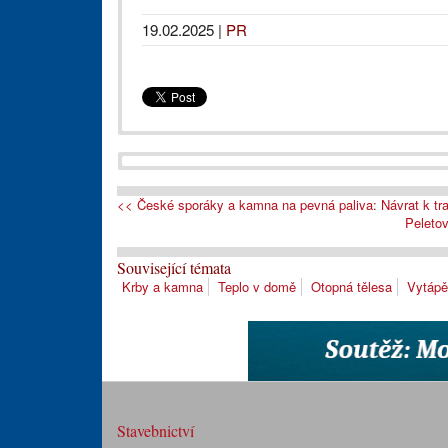
19.02.2025
|
PR
<< České sporáky a kamna na pevná paliva: Návrat k tr
Peletov
Související témata
Krby a kamna
Teplo v domě
Otopná tělesa
Vytápě
Stavebnictví