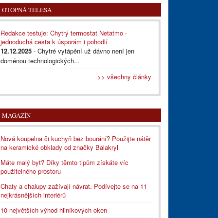
OTOPNÁ TĚLESA
Redakce testuje: Chytrý termostat Netatmo -
jednoduchá cesta k úsporám i pohodlí
12.12.2025
- Chytré vytápění už dávno není jen
doménou technologických...
>> všechny články
MAGAZÍN
Nová koupelna či kuchyň bez bourání? Použijte nátěr
na keramické obklady od značky Balakryl
Máte malý byt? Díky těmto tipům získáte víc
použitelného prostoru
Chaty a chalupy zažívají návrat. Podívejte se na 11
nejkrásnějších interiérů
10 největších výhod hliníkových oken