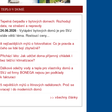
TEPLO V DOMĚ
Tepelná čerpadla v bytových domech: Rozhodují
data, ne strašení a nepravdy
24.06.2026
- Vytápění bytových domů je pro SVJ
stále větší téma. Rostoucí ceny...
8 nejčastějších mýtů o fotovoltaice: Co je pravda a
čeho se lidé bojí zbytečně?
Přichází léto: Jak udržet doma příjemný chládek i
bez běžící klimatizace?
Dálkové odečty vody a tepla pro vlastníky domů a
SVJ od firmy BONEGA nejsou jen podklady
k fakturaci
5 největších mýtů o litinových radiátorech. Proč se
vracejí i do moderních domů
>> všechny články