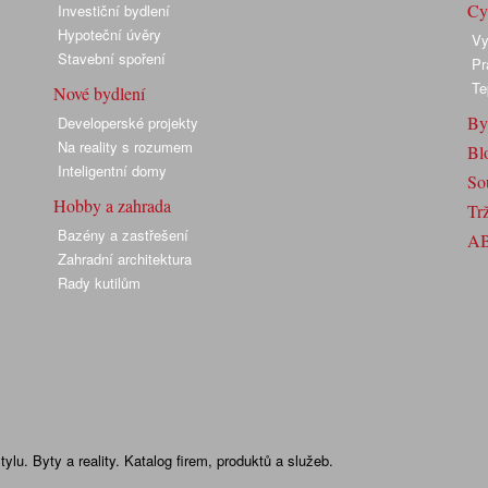
Cyk
Investiční bydlení
Hypoteční úvěry
Vy
Stavební spoření
Pr
Te
Nové bydlení
By
Developerské projekty
Na reality s rozumem
Bl
Inteligentní domy
So
Hobby a zahrada
Trž
Bazény a zastřešení
A
Zahradní architektura
Rady kutilům
lu. Byty a reality. Katalog firem, produktů a služeb.