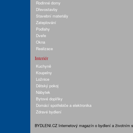
Rodinné domy
Dřevostavby
Stavební materiály
Zateplování
Podlahy
Dveře
Okna
Realizace
Interiér
Kuchyně
Koupelny
Ložnice
Dětský pokoj
Nábytek
Bytové doplňky
Domácí spotřebiče a elektronika
Zdravé bydlení
BYDLENI.CZ
Internetový magazín o bydlení a životním sty