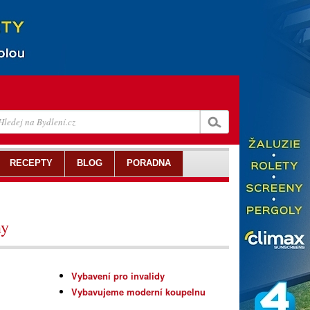
RECEPTY
BLOG
PORADNA
ny
Vybavení pro invalidy
Vybavujeme moderní koupelnu