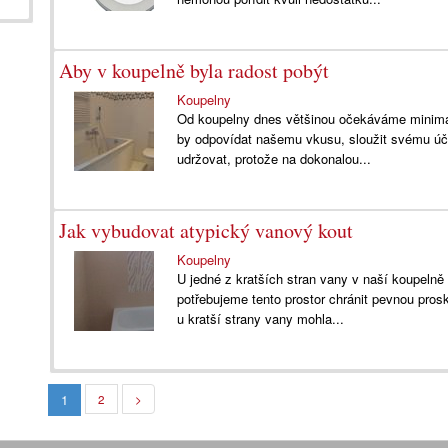
Aby v koupelně byla radost pobýt
Koupelny
Od koupelny dnes většinou očekáváme minimáln
by odpovídat našemu vkusu, sloužit svému úče
udržovat, protože na dokonalou...
Jak vybudovat atypický vanový kout
Koupelny
U jedné z kratších stran vany v naší koupelně 
potřebujeme tento prostor chránit pevnou pros
u kratší strany vany mohla...
1
2
>