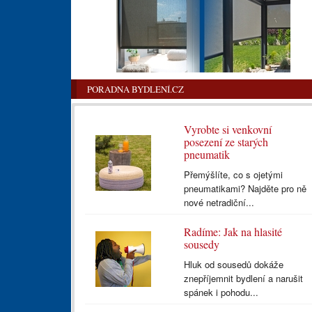
PORADNA BYDLENÍ.CZ
Vyrobte si venkovní
posezení ze starých
pneumatik
Přemýšlíte, co s ojetými
pneumatikami? Najděte pro ně
nové netradiční...
Radíme: Jak na hlasité
sousedy
Hluk od sousedů dokáže
znepříjemnit bydlení a narušit
spánek i pohodu...