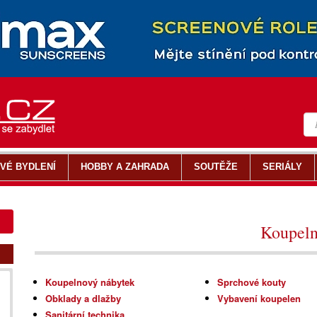
VÉ BYDLENÍ
HOBBY A ZAHRADA
SOUTĚŽE
SERIÁLY
Koupel
Koupelnový nábytek
Sprchové kouty
Obklady a dlažby
Vybavení koupelen
Sanitární technika