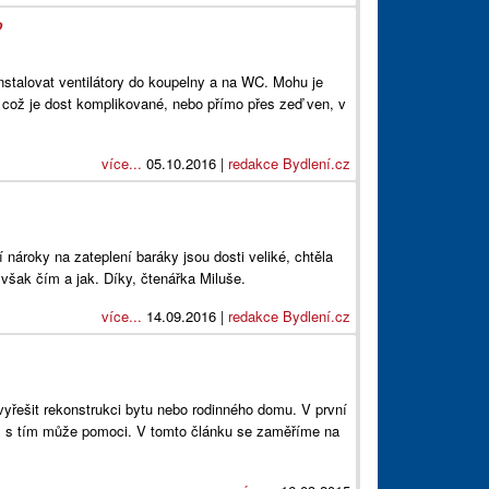
?
instalovat ventilátory do koupelny a na WC. Mohu je
 což je dost komplikované, nebo přímo přes zeď ven, v
více...
05.10.2016 |
redakce Bydlení.cz
í nároky na zateplení baráky jsou dosti veliké, chtěla
 však čím a jak. Díky, čtenářka Miluše.
více...
14.09.2016 |
redakce Bydlení.cz
yřešit rekonstrukci bytu nebo rodinného domu. V první
ám s tím může pomoci. V tomto článku se zaměříme na