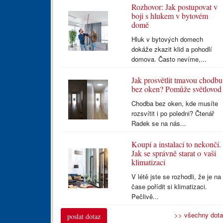
Rozhovor: Jak postupovat v
boji s hlukem v bytovém
domě
Hluk v bytových domech
dokáže zkazit klid a pohodlí
domova. Často nevíme,...
Jak prosvětlit tmavou chodbu
bez oken? Pomůže světlovod
Chodba bez oken, kde musíte
rozsvítit i po poledni? Čtenář
Radek se na nás...
Koupí a instalací to nekončí.
Jak se správně starat o vaši
klimatizaci
V létě jste se rozhodli, že je na
čase pořídit si klimatizaci.
Pečlivě...
>> všechny dot
poslat dotaz