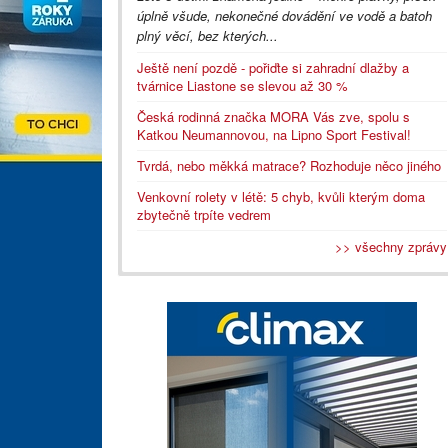
úplně všude, nekonečné dovádění ve vodě a batoh
plný věcí, bez kterých...
Ještě není pozdě - pořiďte si zahradní dlažby a
tvárnice Liastone se slevou až 30 %
Česká rodinná značka MORA Vás zve, spolu s
Katkou Neumannovou, na Lipno Sport Festival!
Tvrdá, nebo měkká matrace? Rozhoduje něco jiného
Venkovní rolety v létě: 5 chyb, kvůli kterým doma
zbytečně trpíte vedrem
>> všechny zprávy