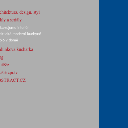
hitektura, design, styl
ly a seriály
bavujeme interiér
aktická moderní kuchyně
plo v domě
dlínkova kuchařka
og
utěže
iště zpráv
BSTRACT.CZ