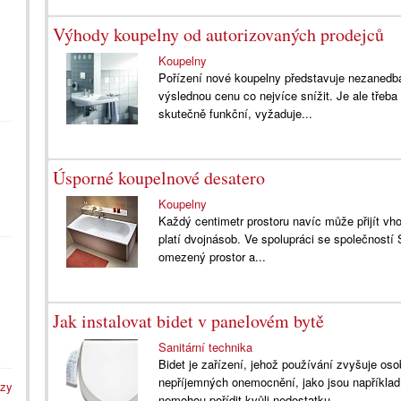
Výhody koupelny od autorizovaných prodejců
Koupelny
Pořízení nové koupelny představuje nezanedbat
výslednou cenu co nejvíce snížit. Je ale třeb
skutečně funkční, vyžaduje...
Úsporné koupelnové desatero
Koupelny
Každý centimetr prostoru navíc může přijít vh
platí dvojnásob. Ve spolupráci se společností S
omezený prostor a...
Jak instalovat bidet v panelovém bytě
Sanitární technika
Bidet je zařízení, jehož používání zvyšuje oso
nepříjemných onemocnění, jako jsou například h
azy
nemohou pořídit kvůli nedostatku...