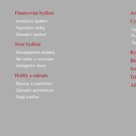
Financování bydlení
Arc
Cyk
Investiční bydlení
Hypoteční úvěry
Vy
Stavební spoření
Pr
Te
Nové bydlení
By
Developerské projekty
Na reality s rozumem
Bl
Inteligentní domy
So
Hobby a zahrada
Trž
Bazény a zastřešení
A
Zahradní architektura
Rady kutilům