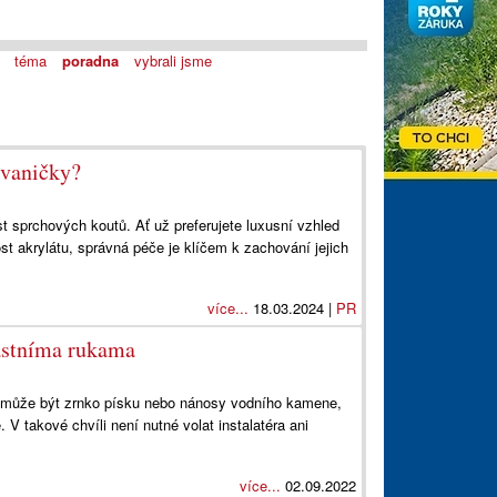
téma
poradna
vybrali jsme
 vaničky?
t sprchových koutů. Ať už preferujete luxusní vzhled
t akrylátu, správná péče je klíčem k zachování jejich
více...
18.03.2024 |
PR
lastníma rukama
u může být zrnko písku nebo nánosy vodního kamene,
. V takové chvíli není nutné volat instalatéra ani
více...
02.09.2022