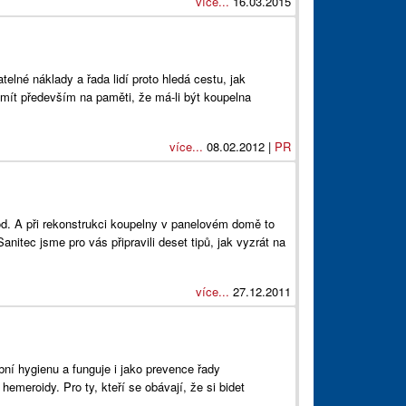
více...
16.03.2015
elné náklady a řada lidí proto hledá cestu, jak
a mít především na paměti, že má-li být koupelna
více...
08.02.2012 |
PR
od. A při rekonstrukci koupelny v panelovém domě to
anitec jsme pro vás připravili deset tipů, jak vyzrát na
více...
27.12.2011
bní hygienu a funguje i jako prevence řady
emeroidy. Pro ty, kteří se obávají, že si bidet