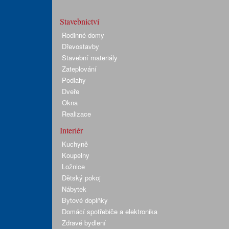
Stavebnictví
Rodinné domy
Dřevostavby
Stavební materiály
Zateplování
Podlahy
Dveře
Okna
Realizace
Interiér
Kuchyně
Koupelny
Ložnice
Dětský pokoj
Nábytek
Bytové doplňky
Domácí spotřebiče a elektronika
Zdravé bydlení