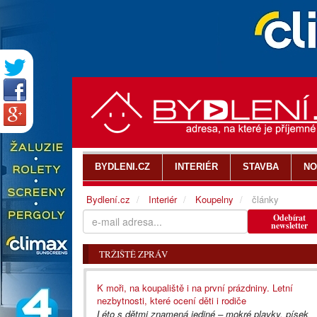
BYDLENI.CZ
INTERIÉR
STAVBA
NO
Bydlení.cz
Interiér
Koupelny
články
Odebírat
newsletter
TRŽIŠTĚ ZPRÁV
K moři, na koupaliště i na první prázdniny. Letní
nezbytnosti, které ocení děti i rodiče
Léto s dětmi znamená jediné – mokré plavky, písek