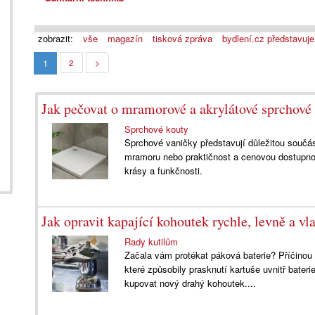
zobrazit:
vše
magazín
tisková zpráva
bydlení.cz představuje
1
2
>
Jak pečovat o mramorové a akrylátové sprchové
Sprchové kouty
Sprchové vaničky představují důležitou součás
mramoru nebo praktičnost a cenovou dostupnos
krásy a funkčnosti.
Jak opravit kapající kohoutek rychle, levně a v
Rady kutilům
Začala vám protékat páková baterie? Příčino
které způsobily prasknutí kartuše uvnitř baterie
kupovat nový drahý kohoutek....