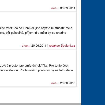
více...
30.09.2011
ě totéž, co od kterékoli jiné obytné místnosti: měla
lu, být pohodlná, příjemná a měla by se snadno
více...
20.06.2011 |
redakce Bydlení.cz
zbývá prostor pro umístění skříňky. Pro tento účel
klenou stěnou. Podle našich představ by na tuto stěnu
více...
20.08.2010