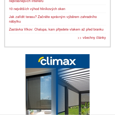
nejkrásnějších interiérů
10 největších výhod hliníkových oken
Jak zařídit terasu? Začněte správným výběrem zahradního
nábytku
Zastávka Vlkov: Chalupa, kam přijedete vlakem až před branku
>> všechny články