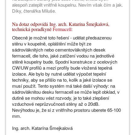
alespoň zateplit vnitřně koupelnu. Nevím však čím a jak.
Díky, čtenářka Miluše.
Na dotaz odpovídá Ing. arch. Katarína Šmejkalová,
technická poradkyně
Fermacell
:
Obecně je možné toto řešení - udělat předsazenou
stěnu v koupelně, opláštění může být ze
sádrovláknitých nebo cementovláknitých desek
fermacell, dle toho, jaké zatížení vodou na jednotlivé
stěně koupelny bude. Spodní konstrukce z ocelových
CW/UW profilů a mezi profily bude vložená tepelná
izolace. Ale bylo by nutné udělat výpočet tepelní
techniky, aby se přišlo na to, kolik a jaké izolace se
musí použít. Tento systém má také další výhody: na
sádrovláknitou desku fermacell se může lepit obklad, v
dutině se mohou vést rozvody, je to také zlepšení
vzduchové neprůzvučnosti stěny až o 20dB.
Nevýhodou je, že si z vnitřního prostoru uberete 65-100
mm.
Ing. arch. Katarína Šmejkalová