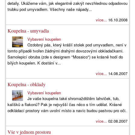
detaily. Ukážeme vám, jak elegantně zakrýt nevzhlednou odpadovou
trubku pod umyvadlem. Všechny naše nápady...
více...
16.10.2008
Koupelna - umyvadla
Vybavení koupelen
Ozdobný pás, který krášlí stolek pod umyvadlem, není v
tomto případě tvořen žádnými drahými dovozovými obkladačkami.
Samolepicí obruba (zde s designem "Mosaico") se krásně hodí do
bílých koupelen. K dostání v...
více...
14.08.2007
Koupelna - obklady
Vybavení koupelen
Je vaše koupelna také shromaždištěm lahviček, tub,
kalíšků a flakonů? Pak je nejvyšší čas něco s tím udělat. Krásné
odkládací prostory vám uvolní místo a navíc budou pastvou pro oči.
více...
02.08.2007
Vše v jednom prostoru