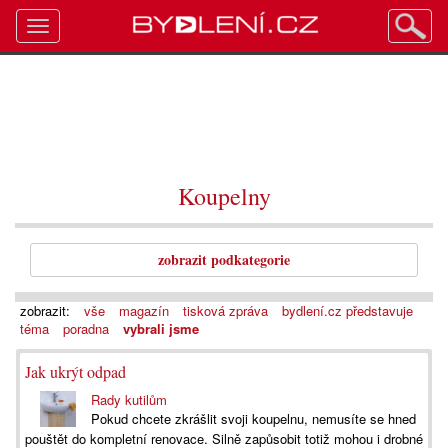
Toggle
navigation
Koupelny
zobrazit podkategorie
zobrazit:
vše
magazín
tisková zpráva
bydlení.cz představuje
téma
poradna
vybrali jsme
Jak ukrýt odpad
Rady kutilům
Pokud chcete zkrášlit svoji koupelnu, nemusíte se hned
pouštět do kompletní renovace. Silně zapůsobit totiž mohou i drobné