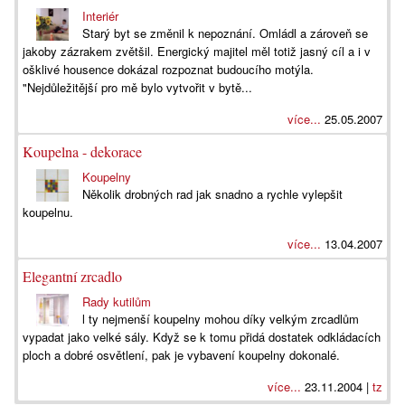
Interiér
Starý byt se změnil k nepoznání. Omládl a zároveň se
jakoby zázrakem zvětšil. Energický majitel měl totiž jasný cíl a i v
ošklivé housence dokázal rozpoznat budoucího motýla.
"Nejdůležitější pro mě bylo vytvořit v bytě...
více...
25.05.2007
Koupelna - dekorace
Koupelny
Několik drobných rad jak snadno a rychle vylepšit
koupelnu.
více...
13.04.2007
Elegantní zrcadlo
Rady kutilům
l ty nejmenší koupelny mohou díky velkým zrcadlům
vypadat jako velké sály. Když se k tomu přidá dostatek odkládacích
ploch a dobré osvětlení, pak je vybavení koupelny dokonalé.
více...
23.11.2004 |
tz