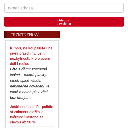
Odebírat
newsletter
TRŽIŠTĚ ZPRÁV
K moři, na koupaliště i na
první prázdniny. Letní
nezbytnosti, které ocení
děti i rodiče
Léto s dětmi znamená
jediné – mokré plavky,
písek úplně všude,
nekonečné dovádění ve
vodě a batoh plný věcí,
bez kterých...
Ještě není pozdě - pořiďte
si zahradní dlažby a
tvárnice Liastone se
slevou až 30 %