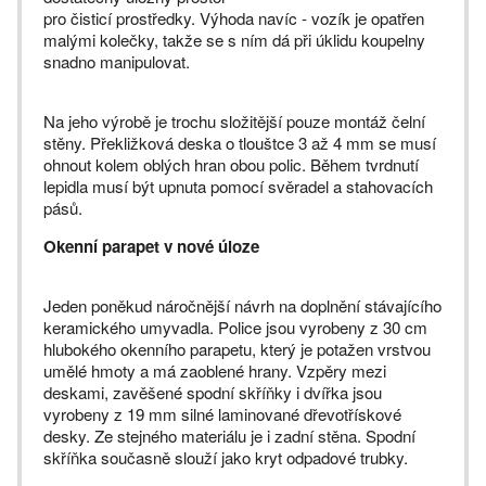
pro čisticí prostředky. Výhoda navíc - vozík je opatřen
malými kolečky, takže se s ním dá při úklidu koupelny
snadno manipulovat.
Na jeho výrobě je trochu složitější pouze montáž čelní
stěny. Překližková deska o tlouštce 3 až 4 mm se musí
ohnout kolem oblých hran obou polic. Během tvrdnutí
lepidla musí být upnuta pomocí svěradel a stahovacích
pásů.
Okenní parapet v nové úloze
Jeden poněkud náročnější návrh na doplnění stávajícího
keramického umyvadla. Police jsou vyrobeny z 30 cm
hlubokého okenního parapetu, který je potažen vrstvou
umělé hmoty a má zaoblené hrany. Vzpěry mezi
deskami, zavěšené spodní skříňky i dvířka jsou
vyrobeny z 19 mm silné laminované dřevotřískové
desky. Ze stejného materiálu je i zadní stěna. Spodní
skříňka současně slouží jako kryt odpadové trubky.