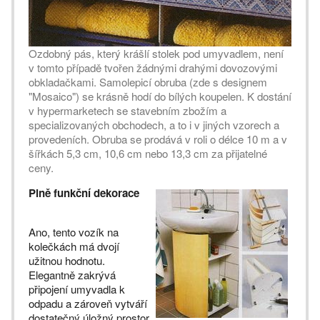
Ozdobný pás, který krášlí stolek pod umyvadlem, není
v tomto případě tvořen žádnými drahými dovozovými
obkladačkami. Samolepicí obruba (zde s designem
"Mosaico") se krásně hodí do bílých koupelen. K dostání
v hypermarketech se stavebním zbožím a
specializovaných obchodech, a to i v jiných vzorech a
provedeních. Obruba se prodává v roli o délce 10 m a v
šířkách 5,3 cm, 10,6 cm nebo 13,3 cm za přijatelné
ceny.
Plně funkční dekorace
Ano, tento vozík na
kolečkách má dvojí
užitnou hodnotu.
Elegantně zakrývá
připojení umyvadla k
odpadu a zároveň vytváří
dostatečný úložný prostor