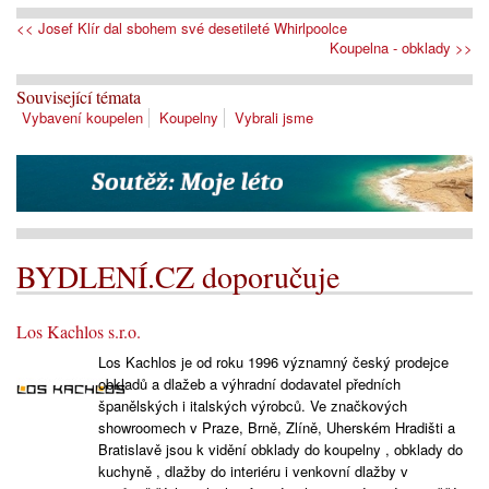
<< Josef Klír dal sbohem své desetileté Whirlpoolce
Koupelna - obklady >>
Související témata
Vybavení koupelen
Koupelny
Vybrali jsme
BYDLENÍ.CZ doporučuje
Los Kachlos s.r.o.
Los Kachlos je od roku 1996 významný český prodejce
obkladů a dlažeb a výhradní dodavatel předních
španělských i italských výrobců. Ve značkových
showroomech v Praze, Brně, Zlíně, Uherském Hradišti a
Bratislavě jsou k vidění obklady do koupelny , obklady do
kuchyně , dlažby do interiéru i venkovní dlažby v