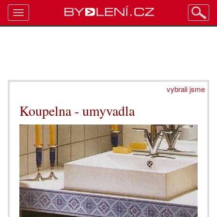
Toggle
navigation
vybrali jsme
Koupelna - umyvadla