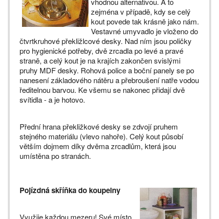
vhodnou alternativou. A to
zejména v případě, kdy se celý
kout povede tak krásně jako nám.
Vestavné umyvadlo je vloženo do
čtvrtkruhové překližlcové desky. Nad ním jsou poličky
pro hygienické potřeby, dvě zrcadla po levé a pravé
straně, a celý kout je na krajích zakončen svislými
pruhy MDF desky. Rohová police a boční panely se po
nanesení základového nátěru a přebroušení natře vodou
ředitelnou barvou. Ke všemu se nakonec přidají dvě
svítidla - a je hotovo.
Přední hrana překližkové desky se zdvojí pruhem
stejného materiálu (vlevo nahoře). Celý kout působí
větším dojmem díky dvěma zrcadlům, která jsou
umístěna po stranách.
Pojízdná skříňka do koupelny
Využije každou mezeru! Své místo