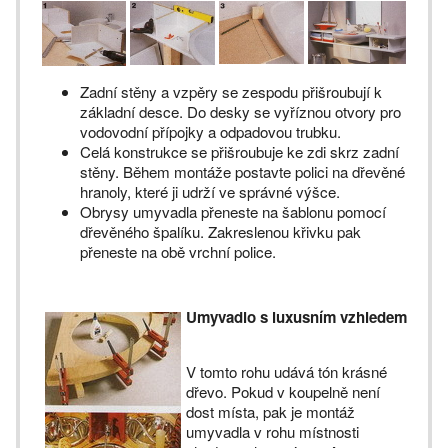
Zadní stěny a vzpěry se zespodu přišroubují k
základní desce. Do desky se vyříznou otvory pro
vodovodní přípojky a odpadovou trubku.
Celá konstrukce se přišroubuje ke zdi skrz zadní
stěny. Během montáže postavte polici na dřevěné
hranoly, které ji udrží ve správné výšce.
Obrysy umyvadla přeneste na šablonu pomocí
dřevěného špalíku. Zakreslenou křivku pak
přeneste na obě vrchní police.
Umyvadlo s luxusním vzhledem
V tomto rohu udává tón krásné
dřevo. Pokud v koupelně není
dost místa, pak je montáž
umyvadla v rohu místnosti