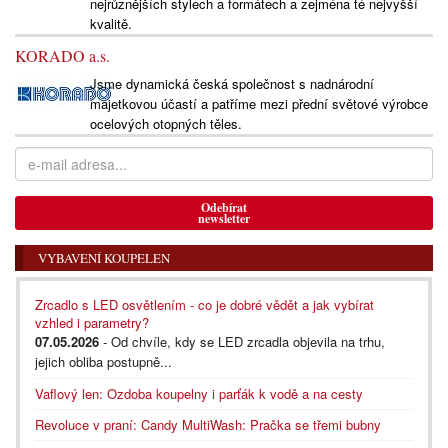
nejrůznějších stylech a formátech a zejména té nejvyšší
kvalitě.
KORADO a.s.
Jsme dynamická česká společnost s nadnárodní
majetkovou účastí a patříme mezi přední světové výrobce
ocelových otopných těles.
Odebírat
newsletter
VYBAVENÍ KOUPELEN
Zrcadlo s LED osvětlením - co je dobré vědět a jak vybírat
vzhled i parametry?
07.05.2026
- Od chvíle, kdy se LED zrcadla objevila na trhu,
jejich obliba postupně...
Vaflový len: Ozdoba koupelny i parťák k vodě a na cesty
Revoluce v praní: Candy MultiWash: Pračka se třemi bubny