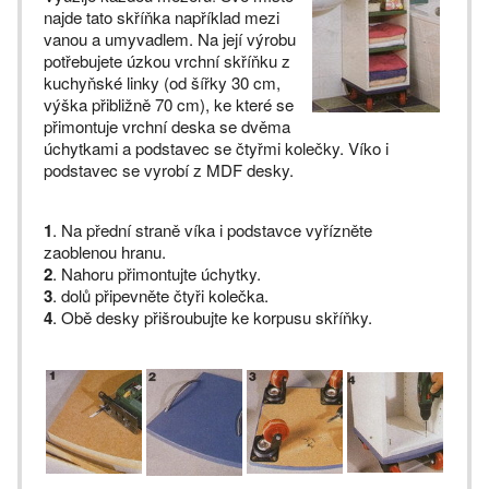
najde tato skříňka například mezi
vanou a umyvadlem. Na její výrobu
potřebujete úzkou vrchní skříňku z
kuchyňské linky (od šířky 30 cm,
výška přibližně 70 cm), ke které se
přimontuje vrchní deska se dvěma
úchytkami a podstavec se čtyřmi kolečky. Víko i
podstavec se vyrobí z MDF desky.
1
. Na přední straně víka i podstavce vyřízněte
zaoblenou hranu.
2
. Nahoru přimontujte úchytky.
3
. dolů připevněte čtyři kolečka.
4
. Obě desky přišroubujte ke korpusu skříňky.