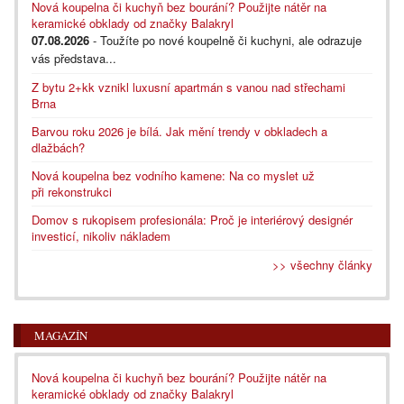
Nová koupelna či kuchyň bez bourání? Použijte nátěr na
keramické obklady od značky Balakryl
07.08.2026
- Toužíte po nové koupelně či kuchyni, ale odrazuje
vás představa...
Z bytu 2+kk vznikl luxusní apartmán s vanou nad střechami
Brna
Barvou roku 2026 je bílá. Jak mění trendy v obkladech a
dlažbách?
Nová koupelna bez vodního kamene: Na co myslet už
při rekonstrukci
Domov s rukopisem profesionála: Proč je interiérový designér
investicí, nikoliv nákladem
>> všechny články
MAGAZÍN
Nová koupelna či kuchyň bez bourání? Použijte nátěr na
keramické obklady od značky Balakryl