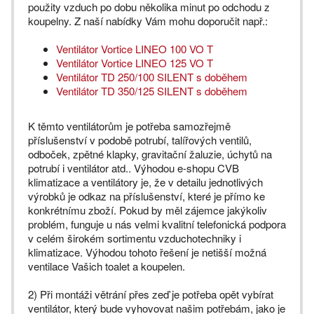
použity vzduch po dobu několika minut po odchodu z
koupelny. Z naší nabídky Vám mohu doporučit např.:
Ventilátor Vortice LINEO 100 VO T
Ventilátor Vortice LINEO 125 VO T
Ventilátor TD 250/100 SILENT s doběhem
Ventilátor TD 350/125 SILENT s doběhem
K těmto ventilátorům je potřeba samozřejmě
příslušenství v podobě potrubí, talířových ventilů,
odboček, zpětné klapky, gravitační žaluzie, úchytů na
potrubí i ventilátor atd.. Výhodou e-shopu CVB
klimatizace a ventilátory je, že v detailu jednotlivých
výrobků je odkaz na příslušenství, které je přímo ke
konkrétnímu zboží. Pokud by měl zájemce jakýkoliv
problém, funguje u nás velmi kvalitní telefonická podpora
v celém širokém sortimentu vzduchotechniky i
klimatizace. Výhodou tohoto řešení je netišší možná
ventilace Vašich toalet a koupelen.
2) Při montáži větrání přes zeď je potřeba opět vybírat
ventilátor, který bude vyhovovat našim potřebám, jako je