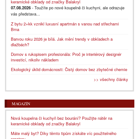
keramické obklady od značky Balakryl
07.08.2026
- Toužíte po nové koupelně či kuchyni, ale odrazuje
vás představa...
Z bytu 2+kk vznikl luxusní apartmán s vanou nad střechami
Brna
Barvou roku 2026 je bílá. Jak mění trendy v obkladech a
dlažbách?
Domov s rukopisem profesionála: Proč je interiérový designér
investicí, nikoliv nákladem
Ekologický úklid domácnosti: Čistý domov bez zbytečné chemie
>> všechny články
MAGAZÍN
Nová koupelna či kuchyň bez bourání? Použijte nátěr na
keramické obklady od značky Balakryl
Máte malý byt? Díky těmto tipům získáte víc použitelného
prostoru