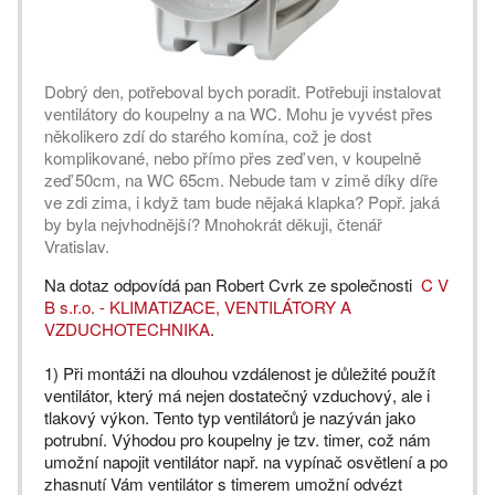
Dobrý den, potřeboval bych poradit. Potřebuji instalovat
ventilátory do koupelny a na WC. Mohu je vyvést přes
několikero zdí do starého komína, což je dost
komplikované, nebo přímo přes zeď ven, v koupelně
zeď 50cm, na WC 65cm. Nebude tam v zimě díky díře
ve zdi zima, i když tam bude nějaká klapka? Popř. jaká
by byla nejvhodnější? Mnohokrát děkuji, čtenář
Vratislav.
Na dotaz odpovídá pan Robert Cvrk ze společnosti
C V
B s.r.o. - KLIMATIZACE, VENTILÁTORY A
VZDUCHOTECHNIKA
.
1) Při montáži na dlouhou vzdálenost je důležité použít
ventilátor, který má nejen dostatečný vzduchový, ale i
tlakový výkon. Tento typ ventilátorů je nazýván jako
potrubní. Výhodou pro koupelny je tzv. timer, což nám
umožní napojit ventilátor např. na vypínač osvětlení a po
zhasnutí Vám ventilátor s timerem umožní odvézt