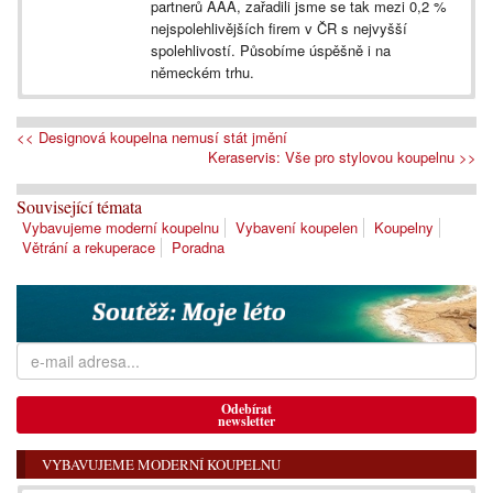
partnerů AAA, zařadili jsme se tak mezi 0,2 %
nejspolehlivějších firem v ČR s nejvyšší
spolehlivostí. Působíme úspěšně i na
německém trhu.
<< Designová koupelna nemusí stát jmění
Keraservis: Vše pro stylovou koupelnu >>
Související témata
Vybavujeme moderní koupelnu
Vybavení koupelen
Koupelny
Větrání a rekuperace
Poradna
Odebírat
newsletter
VYBAVUJEME MODERNÍ KOUPELNU