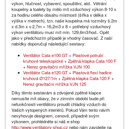
výkon, hlučnost, vybavení, spouštění, atd.. Větrání
koupelny a toalety by mělo mít vzduchový výkon 8-10 x
za hodinu celého obsahu místnosti (šířka x délka x
výška v metrech), tzn. naše koupelna má rozměry š.2m
x d.3m x v.2,7m = 16,2m3 x 8 = potřebný vzduchový
výkon ventilátoru musí mít min. 129,6m3/hod.. Opět
jako v předchozím případě je vhodný časovač. Z naší
nabídky doporučuji následující sestavy:
Ventilátor Cata e100 GT
+
Plastové potrubí
kruhové teleskopické
+
Zpětná klapka Cata 100 F
+
Nerez gravitační mřížka VJN 100
Ventilátor Cata e120 GT
+
Plastová flexi hadice
kruhová Ø127/1m
+
Zpětná klapka Cata 120 F
+
Nerez gravitační mřížka VJN 125
Díky těmto sestavám a zdvojené zpětné klapce
nemusíte mít obavy, že v zimním období bude při
nefunkčnosti ventilátoru proudit chladný vzduch do
Vašich vytopených interiérů. Pokud Vám tento návrh
nevyhovuje designem, cenově, případně svým
výkonem, prohlédněte si náš e-shop
http://www.ventilatory-shop.cz
nebo nám zavolejte na