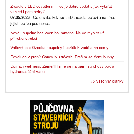
Zrcadlo s LED osvětlením - co je dobré vědět a jak vybírat
vzhled i parametry?
07.05.2026
- Od chvíle, kdy se LED zrcadla objevila na trhu,
jejich obliba postupně...
Nová koupelna bez vodního kamene: Na co myslet už
při rekonstrukci
Vaflový len: Ozdoba koupelny i parťák k vodě a na cesty
Revoluce v praní: Candy MultiWash: Pračka se třemi bubny
Domácí wellness: Zaměřili jsme se na parní sprchový box a
hydromasážní vanu
>> všechny články