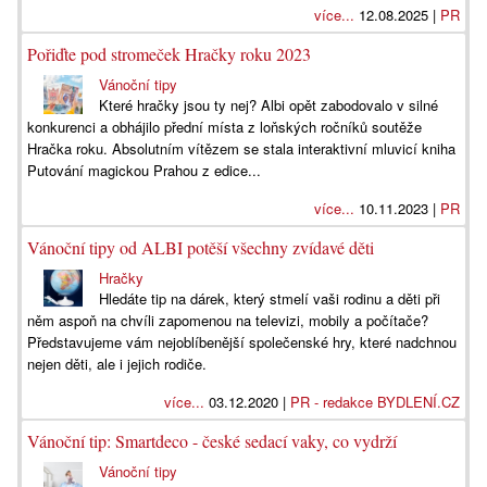
více...
12.08.2025 |
PR
Pořiďte pod stromeček Hračky roku 2023
Vánoční tipy
Které hračky jsou ty nej? Albi opět zabodovalo v silné
konkurenci a obhájilo přední místa z loňských ročníků soutěže
Hračka roku. Absolutním vítězem se stala interaktivní mluvicí kniha
Putování magickou Prahou z edice...
více...
10.11.2023 |
PR
Vánoční tipy od ALBI potěší všechny zvídavé děti
Hračky
Hledáte tip na dárek, který stmelí vaši rodinu a děti při
něm aspoň na chvíli zapomenou na televizi, mobily a počítače?
Představujeme vám nejoblíbenější společenské hry, které nadchnou
nejen děti, ale i jejich rodiče.
více...
03.12.2020 |
PR - redakce BYDLENÍ.CZ
Vánoční tip: Smartdeco - české sedací vaky, co vydrží
Vánoční tipy