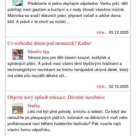
Představte si jedno obyčejné odpoledne. Venku prší, děti
pobíhají mezi gaučem a kuchyní a z nudy zkouší všechno možné.
Maminka se snaží dokončit práci, připravit večeři a udržet doma
klid. A právě v té chvíli se rozletí...
více...
03.12.2025
Co rozhodně dětem pod stromeček? Knihu!
Vánoční tipy
Vánoce jsou pro děti časem kouzel, světýlek a
splněných přání. A právě mezi všemi těmi blyštivými hračkami a
technologickými novinkami se trochu nenápadně ukrývá dárek, který
má stále sílu rozzářit dětské oči...
více...
02.12.2025
Objevte nový způsob relaxace: Dřevěné stavebnice
Hračky
Léto má být plné pohody, smíchu a radosti. Co když ale
netoužíte po přecpaných plážích, kolonách na dálnicích k moři nebo
proflámované noci během hudebního festivalu? Pak musíte najít
vlastní formu odpočinku.