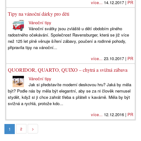
více...
14.12.2017 |
PR
Tipy na vánoční dárky pro děti
Vánoční tipy
Vánoční svátky jsou zvláště u dětí obdobím plného
radostného očekávání. Společnost Ravensburger, která se již více
než 125 let plně věnuje šíření zábavy, poučení a rodinné pohody,
připravila tipy na vánoční...
více...
23.10.2017 |
PR
QUORIDOR, QUARTO, QUIXO – chytrá a svižná zábava
Vánoční tipy
Jak si představíte moderní deskovou hru? Jaká by měla
být? Podle nás by měla být elegantní, aby se za ni člověk nemusel
stydět, když si ji chce zahrát třeba s přáteli v kavárně. Měla by být
svižná a rychlá, protože kdo...
více...
12.12.2016 |
PR
1
2
>