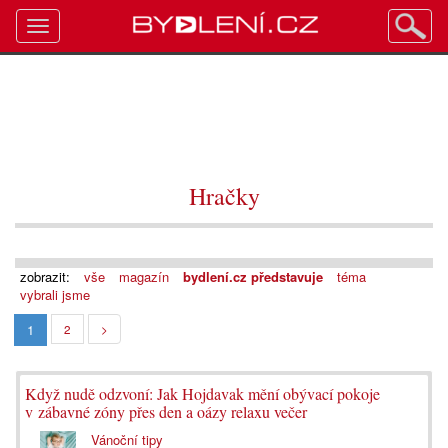
Toggle
navigation
Hračky
zobrazit:
vše
magazín
bydlení.cz představuje
téma
vybrali jsme
1
2
>
Když nudě odzvoní: Jak Hojdavak mění obývací pokoje
v zábavné zóny přes den a oázy relaxu večer
Vánoční tipy