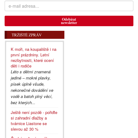
Odebírat
newsletter
TRŽIŠTĚ ZPRÁV
K moři, na koupaliště i na
první prázdniny. Letní
nezbytnosti, které ocení
děti i rodiče
Léto s dětmi znamená
jediné – mokré plavky,
písek úplně všude,
nekonečné dovádění ve
vodě a batoh plný věcí,
bez kterých...
Ještě není pozdě - pořiďte
si zahradní dlažby a
tvárnice Liastone se
slevou až 30 %