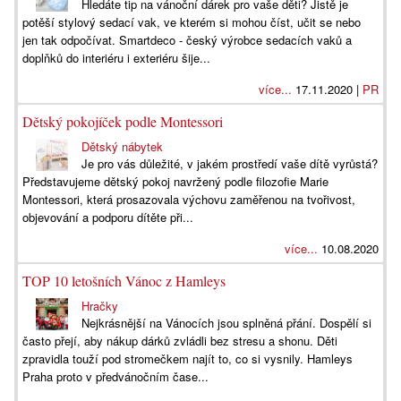
Hledáte tip na vánoční dárek pro vaše děti? Jistě je
potěší stylový sedací vak, ve kterém si mohou číst, učit se nebo
jen tak odpočívat. Smartdeco - český výrobce sedacích vaků a
doplňků do interiéru i exteriéru šije...
více...
17.11.2020 |
PR
Dětský pokojíček podle Montessori
Dětský nábytek
Je pro vás důležité, v jakém prostředí vaše dítě vyrůstá?
Představujeme dětský pokoj navržený podle filozofie Marie
Montessori, která prosazovala výchovu zaměřenou na tvořivost,
objevování a podporu dítěte při...
více...
10.08.2020
TOP 10 letošních Vánoc z Hamleys
Hračky
Nejkrásnější na Vánocích jsou splněná přání. Dospělí si
často přejí, aby nákup dárků zvládli bez stresu a shonu. Děti
zpravidla touží pod stromečkem najít to, co si vysnily. Hamleys
Praha proto v předvánočním čase...