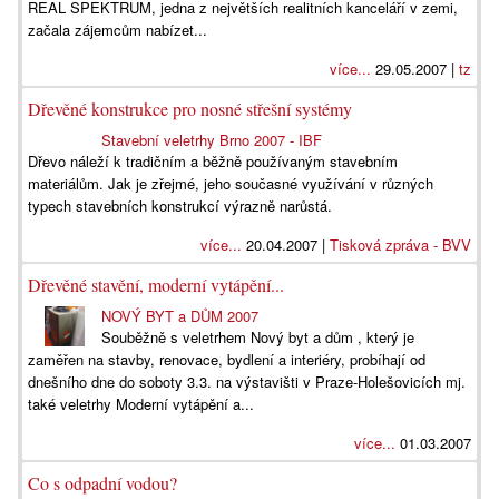
REAL SPEKTRUM, jedna z největších realitních kanceláří v zemi,
začala zájemcům nabízet...
více...
29.05.2007 |
tz
Dřevěné konstrukce pro nosné střešní systémy
Stavební veletrhy Brno 2007 - IBF
Dřevo náleží k tradičním a běžně používaným stavebním
materiálům. Jak je zřejmé, jeho současné využívání v různých
typech stavebních konstrukcí výrazně narůstá.
více...
20.04.2007 |
Tisková zpráva - BVV
Dřevěné stavění, moderní vytápění...
NOVÝ BYT a DŮM 2007
Souběžně s veletrhem Nový byt a dům , který je
zaměřen na stavby, renovace, bydlení a interiéry, probíhají od
dnešního dne do soboty 3.3. na výstavišti v Praze-Holešovicích mj.
také veletrhy Moderní vytápění a...
více...
01.03.2007
Co s odpadní vodou?