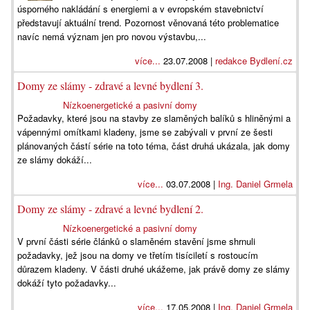
úsporného nakládání s energiemi a v evropském stavebnictví
představují aktuální trend. Pozornost věnovaná této problematice
navíc nemá význam jen pro novou výstavbu,...
více...
23.07.2008 |
redakce Bydlení.cz
Domy ze slámy - zdravé a levné bydlení 3.
Nízkoenergetické a pasivní domy
Požadavky, které jsou na stavby ze slaměných balíků s hliněnými a
vápennými omítkami kladeny, jsme se zabývali v první ze šesti
plánovaných částí série na toto téma, část druhá ukázala, jak domy
ze slámy dokáží...
více...
03.07.2008 |
Ing. Daniel Grmela
Domy ze slámy - zdravé a levné bydlení 2.
Nízkoenergetické a pasivní domy
V první části série článků o slaměném stavění jsme shrnuli
požadavky, jež jsou na domy ve třetím tisíciletí s rostoucím
důrazem kladeny. V části druhé ukážeme, jak právě domy ze slámy
dokáží tyto požadavky...
více...
17.05.2008 |
Ing. Daniel Grmela