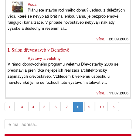
Voda
Plánujete stavbu rodinného domu? Jednou z důležitých
věcí, které se nevyplatí brát na lehkou váhu, je bezproblémově
fungující kanalizace. V případě novostaveb nebývají náklady
vysoké a důsledným řešením si...
více...
26.09.2006
I. Salon dřevostaveb v Benešově
Výstavy a veletrhy
V rámci doprovodného programu veletrhu Dřevostavby 2006 se
představila přehlídka nejlepších realizací architektonicky
zajímavých dřevostaveb. Vzhledem k velkému úspěchu u
návštěvníků jsme se rozhodli tuto výstavu instalovat v...
více...
11.07.2006
8
<
3
4
5
6
7
9
10
>