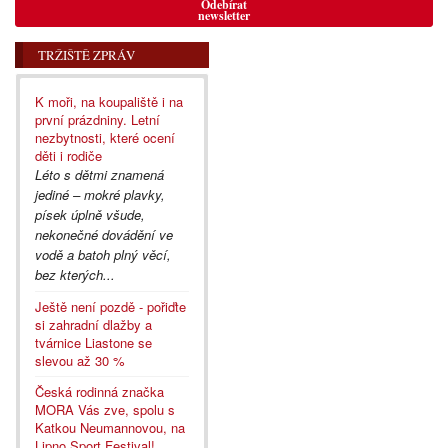
Odebírat
newsletter
TRŽIŠTĚ ZPRÁV
K moři, na koupaliště i na
první prázdniny. Letní
nezbytnosti, které ocení
děti i rodiče
Léto s dětmi znamená
jediné – mokré plavky,
písek úplně všude,
nekonečné dovádění ve
vodě a batoh plný věcí,
bez kterých...
Ještě není pozdě - pořiďte
si zahradní dlažby a
tvárnice Liastone se
slevou až 30 %
Česká rodinná značka
MORA Vás zve, spolu s
Katkou Neumannovou, na
Lipno Sport Festival!