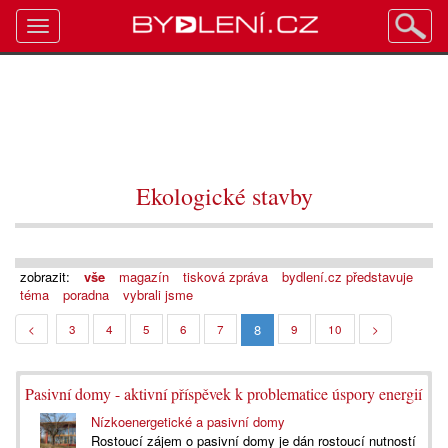
Toggle
navigation
Ekologické stavby
zobrazit:
vše
magazín
tisková zpráva
bydlení.cz představuje
téma
poradna
vybrali jsme
8
<
3
4
5
6
7
9
10
>
Pasivní domy - aktivní příspěvek k problematice úspory energií
Nízkoenergetické a pasivní domy
Rostoucí zájem o pasivní domy je dán rostoucí nutností