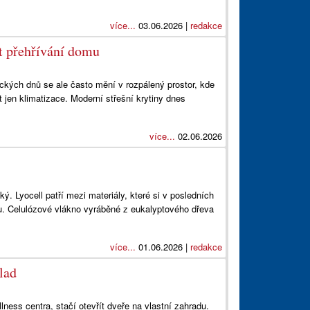
více...
03.06.2026 |
redakce
t přehřívání domu
ckých dnů se ale často mění v rozpálený prostor, kde
t jen klimatizace. Moderní střešní krytiny dnes
více...
02.06.2026
ý. Lyocell patří mezi materiály, které si v posledních
ivu. Celulózové vlákno vyráběné z eukalyptového dřeva
více...
01.06.2026 |
redakce
lad
ness centra, stačí otevřít dveře na vlastní zahradu.