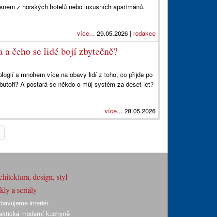
š snem z horských hotelů nebo luxusních apartmánů.
více...
29.05.2026 |
redakce
a a čeho se lidé bojí zbytečně?
logií a mnohem více na obavy lidí z toho, co přijde po
tributoři? A postará se někdo o můj systém za deset let?
více...
28.05.2026
hitektura, design, styl
ly a seriály
bavujeme interiér
aktická moderní kuchyně