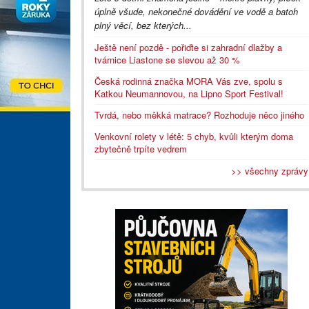
úplně všude, nekonečné dovádění ve vodě a batoh
plný věcí, bez kterých...
Ještě není pozdě - pořiďte si zahradní dlažby a
tvárnice Liastone se slevou až 30 %
Česká rodinná značka MORA Vás zve, spolu s
Katkou Neumannovou, na Lipno Sport Festival!
Tvrdá, nebo měkká matrace? Rozhoduje něco jiného
Venkovní rolety v létě: 5 chyb, kvůli kterým doma
zbytečně trpíte vedrem
>> všechny zprávy