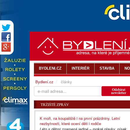
BYDLENI.CZ
INTERIÉR
STAVBA
NO
Bydlení.cz
články
Odebírat
newsletter
TRŽIŠTĚ ZPRÁV
K moři, na koupaliště i na první prázdniny. Letní
nezbytnosti, které ocení děti i rodiče
Léto s dětmi znamená jediné – mokré plavky, písek