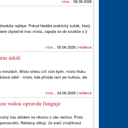
více...
08.06.2026
dnoduše nejlépe. Pokud hledáte praktický sušák, který
bere zbytečně moc místa, zapojte se do soutěže o 2
více...
05.06.2026 |
redakce
vém údolí
minutách. Místo stresu cítí vůni bylin, místo hluku
ulové údolí - místo, kde příroda není jen kulisou, ale
více...
04.06.2026 |
redakce
kou vodou opravdu funguje
it volný čas úklidem se nikomu z nás nechce. Proto
 pomocníků. Reklamy slibují, že stačí zmáčknout