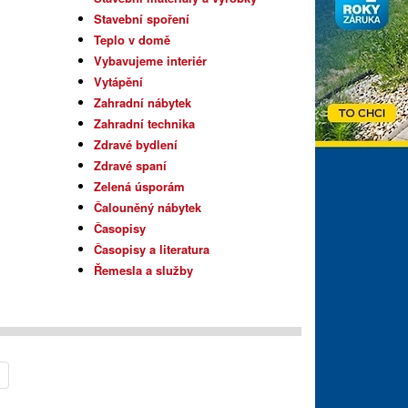
Stavební spoření
Teplo v domě
Vybavujeme interiér
Vytápění
Zahradní nábytek
Zahradní technika
Zdravé bydlení
Zdravé spaní
Zelená úsporám
Čalouněný nábytek
y
Časopisy
Časopisy a literatura
Řemesla a služby