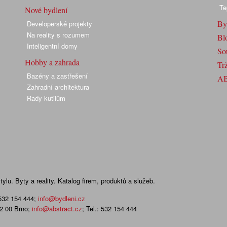
Te
Nové bydlení
By
Developerské projekty
Na reality s rozumem
Bl
Inteligentní domy
So
Hobby a zahrada
Trž
Bazény a zastřešení
A
Zahradní architektura
Rady kutilům
lu. Byty a reality. Katalog firem, produktů a služeb.
 532 154 444
;
info@bydleni.cz
02 00 Brno;
info@abstract.cz
; Tel.: 532 154 444