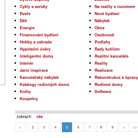
Cykly a seriály
Na reality s rozumem
Dveře
Nové bydlení
Děti
Nábytek
Energie
Okna
Financování bydlení
Osobnosti
Hobby a zahrada
Podlahy
Hypoteční úvěry
Rady kutilům
Inteligentní domy
Realitní kanceláře
Interiér
Reality
Jarní inspirace
Realizace
Kancelářský nábytek
Rekonstrukce a úprav
Katalogy rodinných domů
Rodinné domy
Knihy
Software
Koupelny
zobrazit:
vše
5
<
2
3
4
6
7
8
9
>
>>