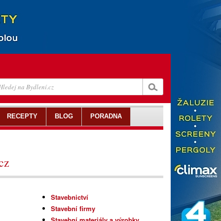
RECEPTY
BLOG
PORADNA
cz
Stavebnictví
Stavební firmy
Stavební materiály a výrobky