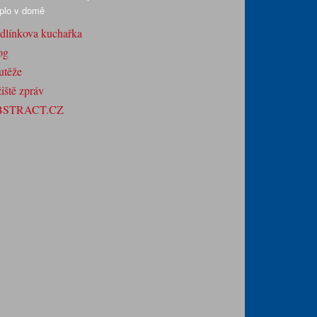
plo v domě
dlínkova kuchařka
og
utěže
iště zpráv
BSTRACT.CZ