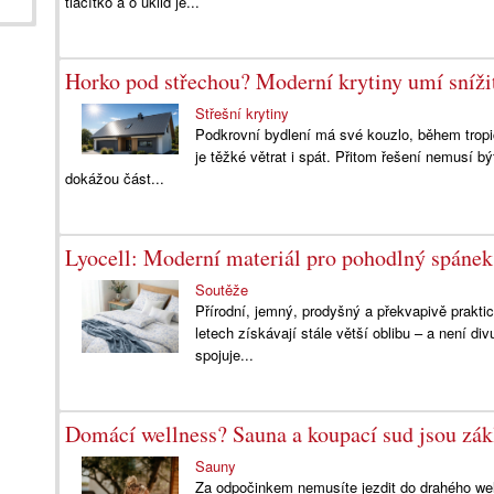
tlačítko a o úklid je...
Horko pod střechou? Moderní krytiny umí sníži
Střešní krytiny
Podkrovní bydlení má své kouzlo, během tropi
je těžké větrat i spát. Přitom řešení nemusí bý
dokážou část...
Lyocell: Moderní materiál pro pohodlný spánek
Soutěže
Přírodní, jemný, prodyšný a překvapivě praktick
letech získávají stále větší oblibu – a není d
spojuje...
Domácí wellness? Sauna a koupací sud jsou zák
Sauny
Za odpočinkem nemusíte jezdit do drahého well