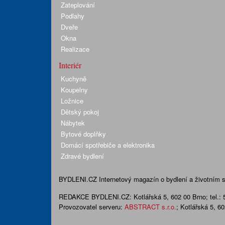
Zateplování
Podlahy
Dveře
Okna
Realizace
Interiér
Kuchyně
Koupelny
Ložnice
Dětský pokoj
Nábytek
Bytové doplňky
Domácí spotřebiče a elektronika
Zdravé bydlení
BYDLENI.CZ
Internetový magazín o bydlení a životním sty
REDAKCE BYDLENI.CZ:
Kotlářská 5, 602 00 Brno;
tel.:
Provozovatel serveru:
ABSTRACT s.r.o.
; Kotlářská 5, 6