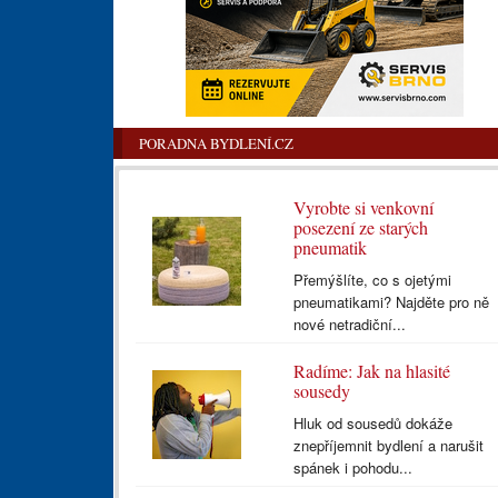
PORADNA BYDLENÍ.CZ
Vyrobte si venkovní
posezení ze starých
pneumatik
Přemýšlíte, co s ojetými
pneumatikami? Najděte pro ně
nové netradiční...
Radíme: Jak na hlasité
sousedy
Hluk od sousedů dokáže
znepříjemnit bydlení a narušit
spánek i pohodu...