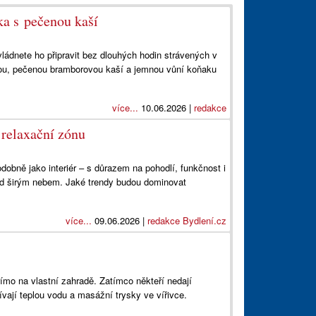
ka s pečenou kaší
vládnete ho připravit bez dlouhých hodin strávených v
u, pečenou bramborovou kaší a jemnou vůní koňaku
více...
10.06.2026 |
redakce
relaxační zónu
dobně jako interiér – s důrazem na pohodlí, funkčnost i
od širým nebem. Jaké trendy budou dominovat
více...
09.06.2026 |
redakce Bydlení.cz
římo na vlastní zahradě. Zatímco někteří nedají
žívají teplou vodu a masážní trysky ve vířivce.