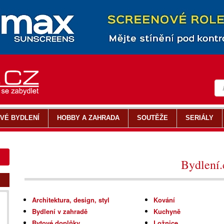
VÉ BYDLENÍ
HOBBY A ZAHRADA
SOUTĚŽE
SERIÁLY
Bydlení.
Architektura, design, styl
Kování
Bydlení v zahradě
Kuchyně
Bytové doplňky
Ložnice