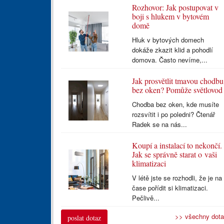
Rozhovor: Jak postupovat v
boji s hlukem v bytovém
domě
Hluk v bytových domech
dokáže zkazit klid a pohodlí
domova. Často nevíme,...
Jak prosvětlit tmavou chodbu
bez oken? Pomůže světlovod
Chodba bez oken, kde musíte
rozsvítit i po poledni? Čtenář
Radek se na nás...
Koupí a instalací to nekončí.
Jak se správně starat o vaši
klimatizaci
V létě jste se rozhodli, že je na
čase pořídit si klimatizaci.
Pečlivě...
>> všechny dot
poslat dotaz