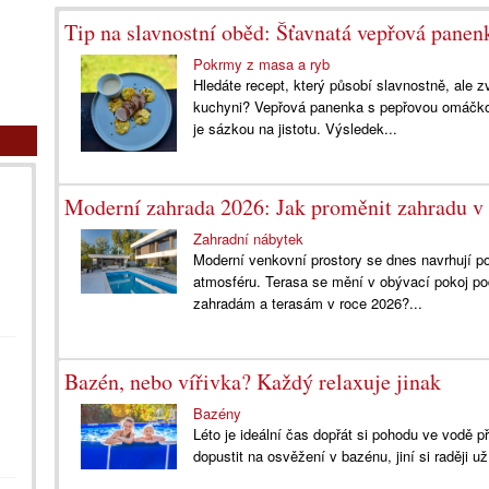
Tip na slavnostní oběd: Šťavnatá vepřová panen
Pokrmy z masa a ryb
Hledáte recept, který působí slavnostně, ale z
kuchyni? Vepřová panenka s pepřovou omáčko
je sázkou na jistotu. Výsledek...
Moderní zahrada 2026: Jak proměnit zahradu v 
Zahradní nábytek
Moderní venkovní prostory se dnes navrhují po
atmosféru. Terasa se mění v obývací pokoj p
zahradám a terasám v roce 2026?...
Bazén, nebo vířivka? Každý relaxuje jinak
Bazény
Léto je ideální čas dopřát si pohodu ve vodě p
dopustit na osvěžení v bazénu, jiní si raději u