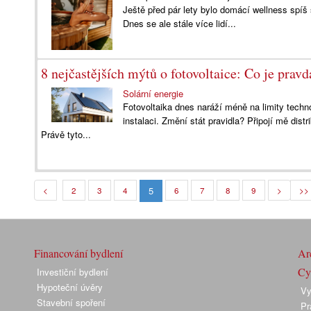
Ještě před pár lety bylo domácí wellness spí
Dnes se ale stále více lidí...
8 nejčastějších mýtů o fotovoltaice: Co je pravd
Solární energie
Fotovoltaika dnes naráží méně na limity techno
instalaci. Změní stát pravidla? Připojí mě dis
Právě tyto...
5
<
2
3
4
6
7
8
9
>
>>
Financování bydlení
Arc
Cyk
Investiční bydlení
Hypoteční úvěry
Vy
Stavební spoření
Pr