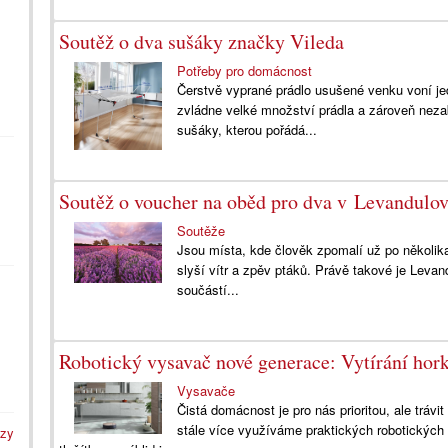
Soutěž o dva sušáky značky Vileda
Potřeby pro domácnost
Čerstvě vyprané prádlo usušené venku voní je
zvládne velké množství prádla a zároveň neza
sušáky, kterou pořádá...
Soutěž o voucher na oběd pro dva v Levandulo
Soutěže
Jsou místa, kde člověk zpomalí už po několika 
slyší vítr a zpěv ptáků. Právě takové je Levand
součástí...
Robotický vysavač nové generace: Vytírání hor
Vysavače
Čistá domácnost je pro nás prioritou, ale tráv
stále více využíváme praktických robotických
azy