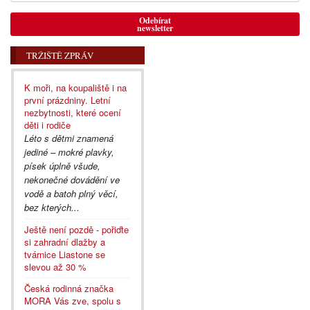
Odebírat
newsletter
TRŽIŠTĚ ZPRÁV
K moři, na koupaliště i na
první prázdniny. Letní
nezbytnosti, které ocení
děti i rodiče
Léto s dětmi znamená
jediné – mokré plavky,
písek úplně všude,
nekonečné dovádění ve
vodě a batoh plný věcí,
bez kterých...
Ještě není pozdě - pořiďte
si zahradní dlažby a
tvárnice Liastone se
slevou až 30 %
Česká rodinná značka
MORA Vás zve, spolu s