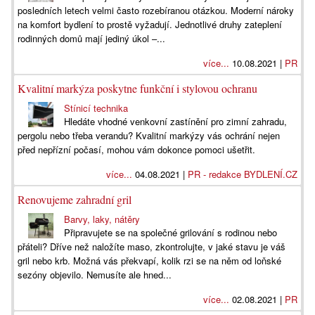
posledních letech velmi často rozebíranou otázkou. Moderní nároky
na komfort bydlení to prostě vyžadují. Jednotlivé druhy zateplení
rodinných domů mají jediný úkol –...
více...
10.08.2021 |
PR
Kvalitní markýza poskytne funkční i stylovou ochranu
Stínicí technika
Hledáte vhodné venkovní zastínění pro zimní zahradu,
pergolu nebo třeba verandu? Kvalitní markýzy vás ochrání nejen
před nepřízní počasí, mohou vám dokonce pomoci ušetřit.
více...
04.08.2021 |
PR - redakce BYDLENÍ.CZ
Renovujeme zahradní gril
Barvy, laky, nátěry
Připravujete se na společné grilování s rodinou nebo
přáteli? Dříve než naložíte maso, zkontrolujte, v jaké stavu je váš
gril nebo krb. Možná vás překvapí, kolik rzi se na něm od loňské
sezóny objevilo. Nemusíte ale hned...
více...
02.08.2021 |
PR