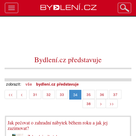
Toggle
navigation
Bydlení.cz představuje
zobrazit:
vše
bydlení.cz představuje
34
<<
<
31
32
33
35
36
37
38
>
>>
Jak pečovat o zahradní nábytek během roku a jak jej
zazimovat?