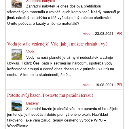
Zahradní nábytek
Zahradní nábytek je dnes doslova přehlídkou
všemožných materiálů a rovněž jejich kombinací. Každý materiál je
jinak náročný na údržbu a též vyžaduje jiný způsob ošetřování.
Umíte pečovat o každý z těchto materiálů?
více...
23.08.2021 |
PR
Voda je stále vzácnější. Víte, jak ji můžete chránit i vy?
Voda
Vody na naší planetě je už nyní nedostatek a zdroje
ubývají. I když Češi patří k šetrnějším národům, spotřeba vody
každoročně stoupá a denně dnes dosahuje v průměru 89 litrů na
osobu. V kontextu skutečnosti, že 2...
více...
19.08.2021 |
PR
Potěšte svůj bazén. Postavte mu parádní terasu!
Bazény
Zahradní bazén je skvělá věc, ale opravdu si ho užijete
jen tehdy, je-li součástí dobře promyšleného okolí. Například
takového, jaké vám zaručí terasy českého výrobce WPC –
WoodPlastic.