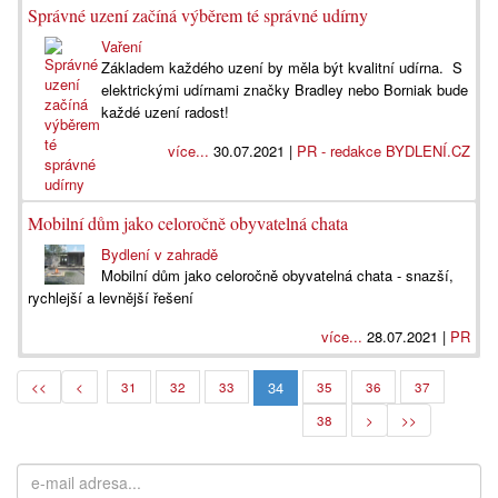
Správné uzení začíná výběrem té správné udírny
Vaření
Základem každého uzení by měla být kvalitní udírna. S
elektrickými udírnami značky Bradley nebo Borniak bude
každé uzení radost!
více...
30.07.2021 |
PR - redakce BYDLENÍ.CZ
Mobilní dům jako celoročně obyvatelná chata
Bydlení v zahradě
Mobilní dům jako celoročně obyvatelná chata - snazší,
rychlejší a levnější řešení
více...
28.07.2021 |
PR
34
<<
<
31
32
33
35
36
37
38
>
>>