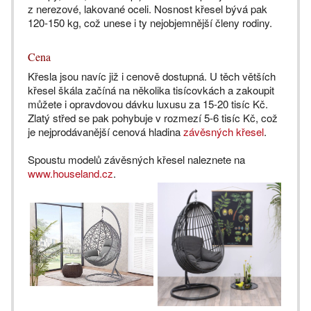
z nerezové, lakované oceli. Nosnost křesel bývá pak
120-150 kg, což unese i ty nejobjemnější členy rodiny.
Cena
Křesla jsou navíc již i cenově dostupná. U těch větších
křesel škála začíná na několika tisícovkách a zakoupit
můžete i opravdovou dávku luxusu za 15-20 tisíc Kč.
Zlatý střed se pak pohybuje v rozmezí 5-6 tisíc Kč, což
je nejprodávanější cenová hladina
závěsných křesel
.
Spoustu modelů závěsných křesel naleznete na
www.houseland.cz
.