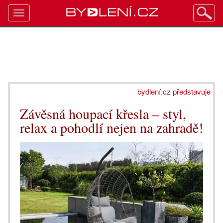
Toggle
navigation
bydlení.cz představuje
Závěsná houpací křesla – styl,
relax a pohodlí nejen na zahradě!