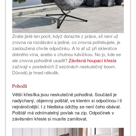
Znáte jistě ten pocit, když dorazíte z práce, sil není už
zrovna na rozdávání a jediné, co zrovna potřebujete, je
zasloužená chvíle odpočinku. A to ať už při skleničce
dobrého vína, anebo s chutnou kávičkou. No jo, kde se
ale zrovna pohodlně usadit?
Závěsná houpací křesla
zažívají v posledních 2 sezónách neskutečný boom.
Důvodů je hned několik.
Pohodlí
Větší křesílka jsou neskutečně pohodlná. Součásti je
nadýchaný, objemný polštář, ve kterém si odpočinou i ti
nejnáročnější. I z hlediska údržby se není čeho obávat.
Polštář má odnímatelný povlak na zip. Odpočinek v
závěsném křesle si musíte zamilovat.