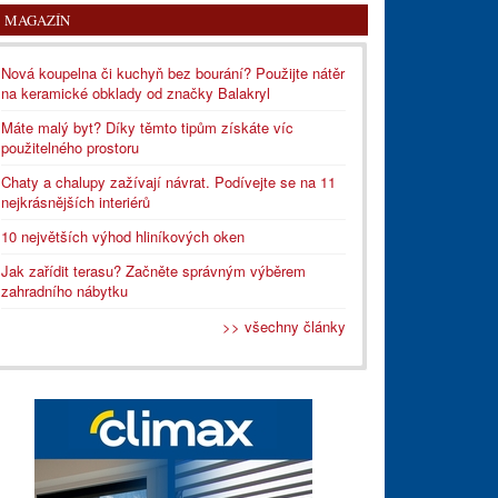
MAGAZÍN
Nová koupelna či kuchyň bez bourání? Použijte nátěr
na keramické obklady od značky Balakryl
Máte malý byt? Díky těmto tipům získáte víc
použitelného prostoru
Chaty a chalupy zažívají návrat. Podívejte se na 11
nejkrásnějších interiérů
10 největších výhod hliníkových oken
Jak zařídit terasu? Začněte správným výběrem
zahradního nábytku
>> všechny články