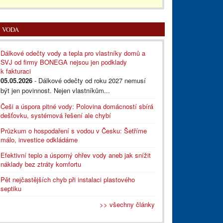
VODA
Dálkové odečty vody a tepla pro vlastníky domů a
SVJ od firmy BONEGA nejsou jen podklady
k fakturaci
05.05.2026
- Dálkové odečty od roku 2027 nemusí
být jen povinnost. Nejen vlastníkům...
Češi a úspora pitné vody: Polovina domácností sbírá
dešťovku, systémová řešení ale chybí
Průzkum o hospodaření s vodou v Česku: Šetříme
málo, investice odkládáme
Efektivní teplo a úsporný ohřev vody aneb jak snížit
náklady bez ztráty komfortu
Pět nejčastějších chyb při instalaci plastového
septiku
>> všechny články