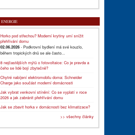
ENERGIE
Horko pod střechou? Moderní krytiny umí snížit
přehřívání domu
02.06.2026
- Podkrovní bydlení má své kouzlo,
během tropických dnů se ale často...
8 nejčastějších mýtů o fotovoltaice: Co je pravda a
čeho se lidé bojí zbytečně?
Chytré nabíjení elektromobilu doma: Schneider
Charge jako součást moderní domácnosti
Jak vybrat venkovní stínění: Co se vyplatí v roce
2026 a jak zabránit přehřívání domu
Jak se zbavit horka v domácnosti bez klimatizace?
>> všechny články