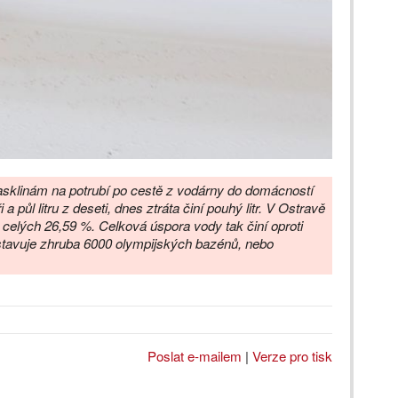
rasklinám na potrubí po cestě z vodárny do domácností
 a půl litru z deseti, dnes ztráta činí pouhý litr. V Ostravě
o celých 26,59 %. Celková úspora vody tak činí oproti
dstavuje zhruba 6000 olympijských bazénů, nebo
Poslat e-mailem
|
Verze pro tisk