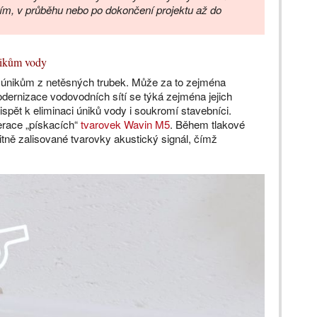
ím, v průběhu nebo po dokončení projektu až do
únikům vody
 únikům z netěsných trubek. Může za to zejména
odernizace vodovodních sítí se týká zejména jejich
ispět k eliminaci úniků vody i soukromí stavebníci.
erace „pískacích“
tvarovek Wavin M5
. Během tlakové
itně zalisované tvarovky akustický signál, čímž