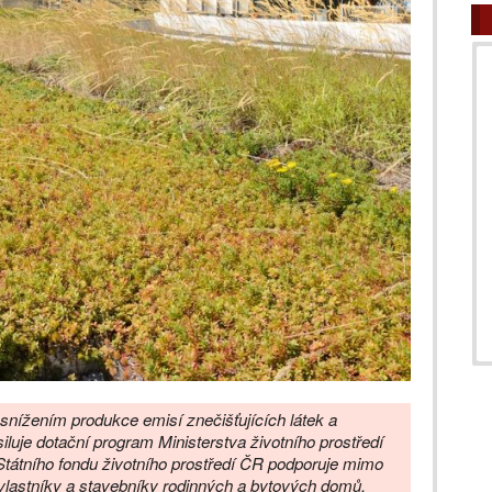
 snížením produkce emisí znečišťujících látek a
luje dotační program Ministerstva životního prostředí
tátního fondu životního prostředí ČR podporuje mimo
o vlastníky a stavebníky rodinných a bytových domů.