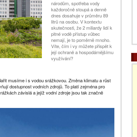
národům, spotřeba vody
každoročně stoupá a denně
dnes dosahuje v průměru 89
litrů na osobu. V kontextu
skutečnosti, že 2 miliardy lidí k
pitné vodě přístup vůbec
nemají, je to poměrně mnoho.
Víte, čím i vy můžete přispět k
její ochraně a hospodárnějšímu
využívání?
odařit musíme i s vodou srážkovou. Změna klimatu a růst
vňují dostupnost vodních zdrojů. To platí zejména pro
rážkách závislá a jejíž vodní zdroje jsou tak značně