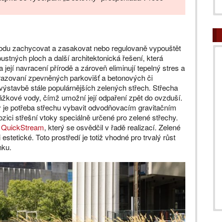
 vodu zachycovat a zasakovat nebo regulovaně vypouštět
ustných ploch a další architektonická řešení, která
její navracení přírodě a zároveň eliminují tepelný stres a
razovaní zpevněných parkovišť a betonových či
ýstavbě stále populárnějších zelených střech. Střecha
ážkové vody, čímž umožní její odpaření zpět do ovzduší.
 je potřeba střechu vybavit odvodňovacím gravitačním
ci střešní vtoky speciálně určené pro zelené střechy.
 QuickStream
, který se osvědčil v řadě realizací. Zelené
estetické. Toto prostředí je totiž vhodné pro trvalý růst
nku.