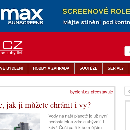
VÉ BYDLENÍ
HOBBY A ZAHRADA
SOUTĚŽE
SERIÁLY
bydlení.cz představuje
e, jak ji můžete chránit i vy?
Vody na naší planetě je už nyní
nedostatek a zdroje ubývají. I
když Češi patří k šetrnějším