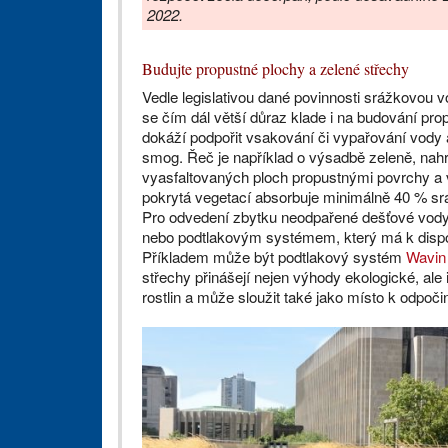
2022.
Budujte propustné plochy a zelené střechy
Vedle legislativou dané povinnosti srážkovou
se čím dál větší důraz klade i na budování prop
dokáží podpořit vsakování či vypařování vody a 
smog. Řeč je například o výsadbě zeleně, nah
vyasfaltovaných ploch propustnými povrchy a v
pokrytá vegetací absorbuje minimálně 40 % sr
Pro odvedení zbytku neodpařené dešťové vody
nebo podtlakovým systémem, který má k dispozi
Příkladem může být podtlakový systém
Wavin
střechy přinášejí nejen výhody ekologické, ale i 
rostlin a může sloužit také jako místo k odpoči