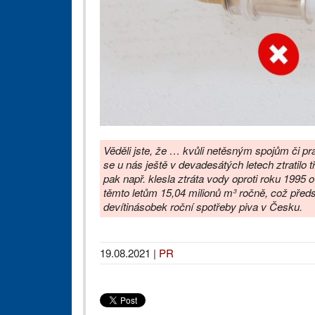
Věděli jste, že … kvůli netěsným spojům či p
se u nás ještě v devadesátých letech ztratilo tři
pak např. klesla ztráta vody oproti roku 1995 
těmto letům 15,04 milionů m³ ročně, což pře
devítinásobek roční spotřeby piva v Česku.
19.08.2021
|
PR