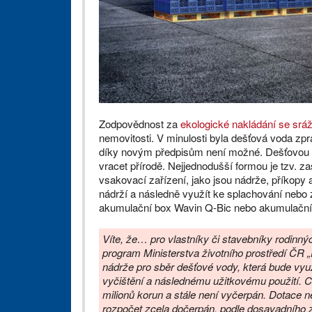
Zodpovědnost za
ekologické nakládání se sr
nemovitosti. V minulosti byla dešťová voda zpr
díky novým předpisům není možné. Dešťovou vo
vracet přírodě. Nejjednodušší formou je tzv. z
vsakovací zařízení, jako jsou nádrže, příkopy
nádrží a následně využít ke splachování nebo
akumulační box Wavin Q-Bic nebo akumulační 
Víte, že… pro vlastníky či stavebníky rodinn
program Ministerstva životního prostředí ČR 
nádrže pro sběr dešťové vody, která bude využ
vyčištění a následnému užitkovému použití. C
milionů korun a stále není vyčerpán. Dotace 
rozpočet zcela dočerpán, podle dosavadního 