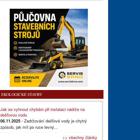
EKOLOGICKÉ STAVBY
Jak se vyhnout chybám při instalaci nádrže na
dešťovou vodu
06.11.2025
- Zadržování dešťové vody je chytrý
způsob, jak mít po ruce levný...
>> všechny články