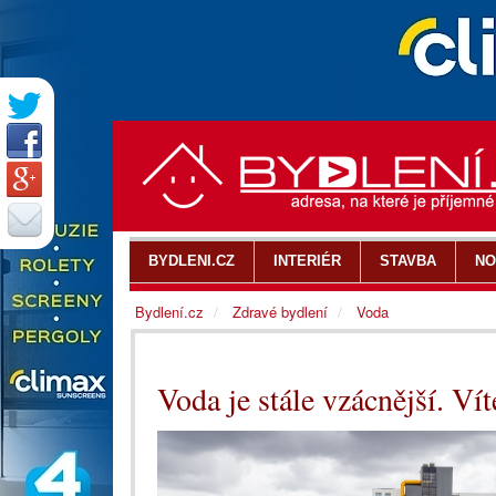
BYDLENI.CZ
INTERIÉR
STAVBA
NO
Bydlení.cz
Zdravé bydlení
Voda
Voda je stále vzácnější. Vít