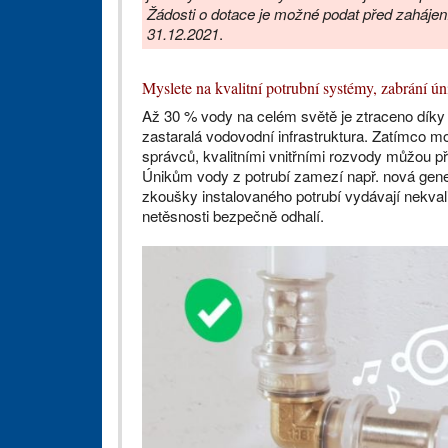
Žádosti o dotace je možné podat před zahájen
31.12.2021
.
Myslete na kvalitní potrubní systémy, zabrání 
Až 30 % vody na celém světě je ztraceno díky
zastaralá vodovodní infrastruktura. Zatímco m
správců, kvalitními vnitřními rozvody můžou př
Únikům vody z potrubí zamezí např. nová gen
zkoušky instalovaného potrubí vydávají nekval
netěsnosti bezpečně odhalí.