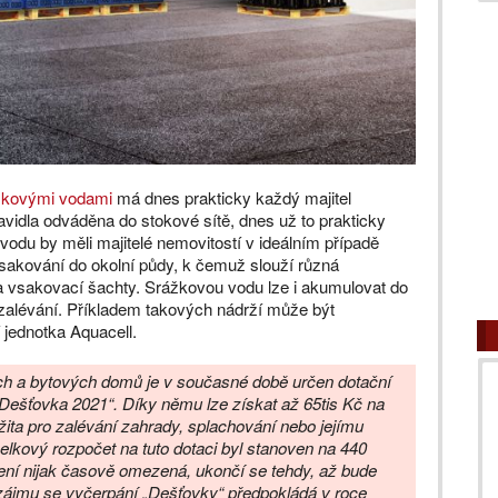
ážkovými vodami
má dnes prakticky každý majitel
avidla odváděna do stokové sítě, dnes už to prakticky
du by měli majitelé nemovitostí v ideálním případě
asakování do okolní půdy, k čemuž slouží různá
 a vsakovací šachty. Srážkovou vodu lze i akumulovat do
 zalévání. Příkladem takových nádrží může být
jednotka Aquacell.
ých a bytových domů je v současné době určen dotační
„Dešťovka 2021“. Díky němu lze získat až 65tis Kč na
ita pro zalévání zahrady, splachování nebo jejímu
elkový rozpočet na tuto dotaci byl stanoven na 440
není nijak časově omezená, ukončí se tehdy, až bude
zájmu se vyčerpání „Dešťovky“ předpokládá v roce