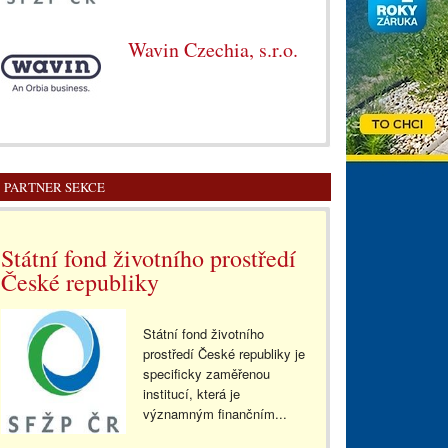
Wavin Czechia, s.r.o.
PARTNER SEKCE
Státní fond životního prostředí
České republiky
Státní fond životního
prostředí České republiky je
specificky zaměřenou
institucí, která je
významným finančním...