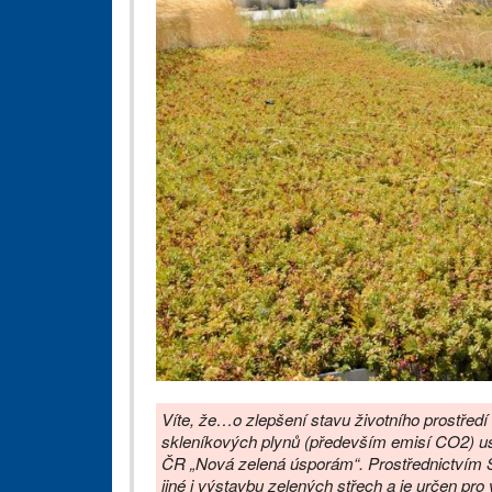
Víte, že…o zlepšení stavu životního prostředí
skleníkových plynů (především emisí CO2) usi
ČR „Nová zelená úsporám“. Prostřednictvím S
jiné i výstavbu zelených střech a je určen pr