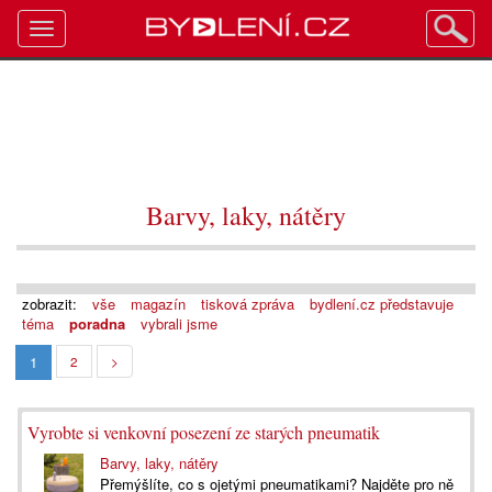
Toggle
navigation
Barvy, laky, nátěry
zobrazit:
vše
magazín
tisková zpráva
bydlení.cz představuje
téma
poradna
vybrali jsme
1
2
>
Vyrobte si venkovní posezení ze starých pneumatik
Barvy, laky, nátěry
Přemýšlíte, co s ojetými pneumatikami? Najděte pro ně