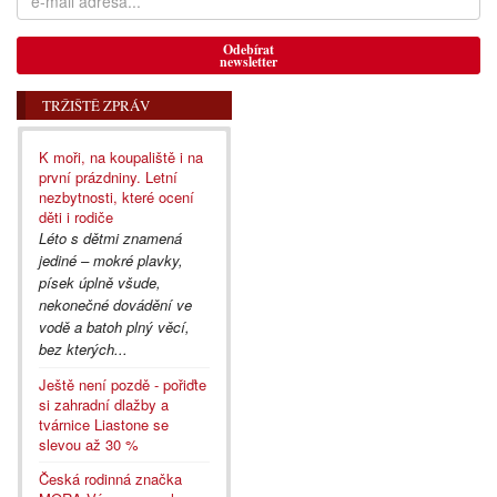
Odebírat
newsletter
TRŽIŠTĚ ZPRÁV
K moři, na koupaliště i na
první prázdniny. Letní
nezbytnosti, které ocení
děti i rodiče
Léto s dětmi znamená
jediné – mokré plavky,
písek úplně všude,
nekonečné dovádění ve
vodě a batoh plný věcí,
bez kterých...
Ještě není pozdě - pořiďte
si zahradní dlažby a
tvárnice Liastone se
slevou až 30 %
Česká rodinná značka