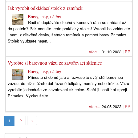
Jak vyrobit odkládací stolek z ramínek
Barvy, laky, nátěry
Rádi si dopřáváte dlouhá víkendová rána se snídaní až
do postele? Pak oceníte tento praktický stolek! Vyrobit ho zvládnete
i sami z dřevěné desky, šatních ramínek a pomocí barev Primalex.
Stolek využijete nejen...
více...
31.10.2023 |
PR
Vyrobte si barevnou vázu ze zavařovací sklenice
Barvy, laky, nátěry
Přineste si domů jaro a rozveselte svůj stůl barevnou
vázou, do níž můžete dát řezané tulipány, narcisy nebo frézie. Vázu
vyrobíte jednoduše ze zavařovací sklenice. Stačí ji nastříkat spreji
Primalex! Vyzkoušejte...
více...
24.05.2023 |
PR
1
2
>