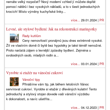
nemáte velký rozpočet? Nový moderní vzhled jí můžete dopřát
pomocí nátěrů i bez vysokých nákladů, a to v šesti jednoduchých
krocích! Místo výměny kuchyňské linky...
více...
29.01.2024 |
PR
Levné, ale stylové bydlení: Jak na rekonstrukci maringotky
Rady kutilům
Ceny nemovitostí pronájmů jsou dnes extrémně vysoké.
Žít ve vlastním domě či bytě bez hypotéky je také téměř nemožné.
Proto narůstá zájem o levnější způsoby bydlení. Zejména u
svobodných osob, mladých rodin a...
více...
03.01.2024 |
PR
Vyrobte si etažér na vánoční cukroví
Vánoční tipy
Přinášíme vám tip, jak během letošních Vánoc
servírovat cukroví. Vyrobte si etažér z dřevěných kulatin! Tento
jednoduchý a stylový stojan dovede vaši vánoční výzdobu
k dokonalosti, a navíc ušetříte...
více...
04.12.2023 |
PR