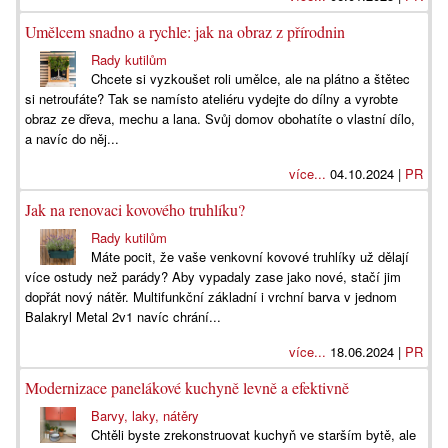
Umělcem snadno a rychle: jak na obraz z přírodnin
Rady kutilům
Chcete si vyzkoušet roli umělce, ale na plátno a štětec
si netroufáte? Tak se namísto ateliéru vydejte do dílny a vyrobte
obraz ze dřeva, mechu a lana. Svůj domov obohatíte o vlastní dílo,
a navíc do něj...
více...
04.10.2024 |
PR
Jak na renovaci kovového truhlíku?
Rady kutilům
Máte pocit, že vaše venkovní kovové truhlíky už dělají
více ostudy než parády? Aby vypadaly zase jako nové, stačí jim
dopřát nový nátěr. Multifunkční základní i vrchní barva v jednom
Balakryl Metal 2v1 navíc chrání...
více...
18.06.2024 |
PR
Modernizace panelákové kuchyně levně a efektivně
Barvy, laky, nátěry
Chtěli byste zrekonstruovat kuchyň ve starším bytě, ale