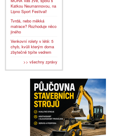
MORA Vás zve, spolu s
Katkou Neumannovou, na
Lipno Sport Festival!
Tvrdá, nebo měkká
matrace? Rozhoduje něco
jiného
Venkovní rolety v létě: 5
chyb, kvůli kterým doma
zbytečně trpíte vedrem
>> všechny zprávy