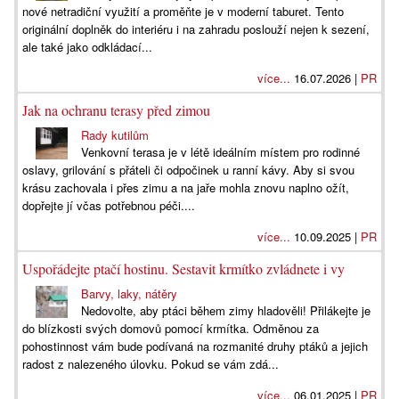
nové netradiční využití a proměňte je v moderní taburet. Tento
originální doplněk do interiéru i na zahradu poslouží nejen k sezení,
ale také jako odkládací...
více...
16.07.2026 |
PR
Jak na ochranu terasy před zimou
Rady kutilům
Venkovní terasa je v létě ideálním místem pro rodinné
oslavy, grilování s přáteli či odpočinek u ranní kávy. Aby si svou
krásu zachovala i přes zimu a na jaře mohla znovu naplno ožít,
dopřejte jí včas potřebnou péči....
více...
10.09.2025 |
PR
Uspořádejte ptačí hostinu. Sestavit krmítko zvládnete i vy
Barvy, laky, nátěry
Nedovolte, aby ptáci během zimy hladověli! Přilákejte je
do blízkosti svých domovů pomocí krmítka. Odměnou za
pohostinnost vám bude podívaná na rozmanité druhy ptáků a jejich
radost z nalezeného úlovku. Pokud se vám zdá...
více...
06.01.2025 |
PR