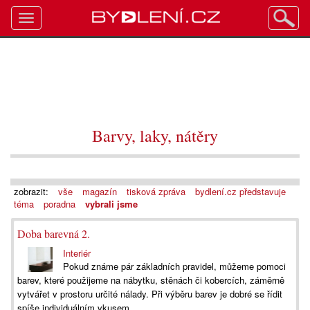
Toggle
navigation
Barvy, laky, nátěry
zobrazit:
vše
magazín
tisková zpráva
bydlení.cz představuje
téma
poradna
vybrali jsme
Doba barevná 2.
Interiér
Pokud známe pár základních pravidel, můžeme pomoci
barev, které použijeme na nábytku, stěnách či kobercích, záměrně
vytvářet v prostoru určité nálady. Při výběru barev je dobré se řídit
spíše individuálním vkusem...