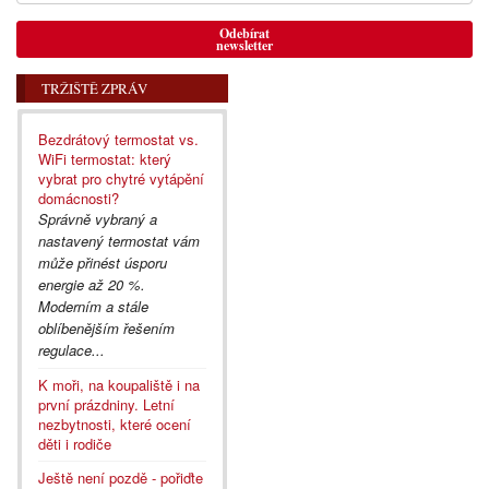
Odebírat
newsletter
TRŽIŠTĚ ZPRÁV
Bezdrátový termostat vs.
WiFi termostat: který
vybrat pro chytré vytápění
domácnosti?
Správně vybraný a
nastavený termostat vám
může přinést úsporu
energie až 20 %.
Moderním a stále
oblíbenějším řešením
regulace...
K moři, na koupaliště i na
první prázdniny. Letní
nezbytnosti, které ocení
děti i rodiče
Ještě není pozdě - pořiďte