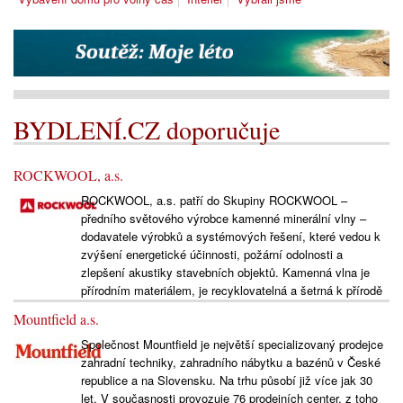
BYDLENÍ.CZ doporučuje
ROCKWOOL, a.s.
ROCKWOOL, a.s. patří do Skupiny ROCKWOOL –
předního světového výrobce kamenné minerální vlny –
dodavatele výrobků a systémových řešení, které vedou k
zvýšení energetické účinnosti, požární odolnosti a
zlepšení akustiky stavebních objektů. Kamenná vlna je
přírodním materiálem, je recyklovatelná a šetrná k přírodě
Mountfield a.s.
Společnost Mountfield je největší specializovaný prodejce
zahradní techniky, zahradního nábytku a bazénů v České
republice a na Slovensku. Na trhu působí již více jak 30
let. V současnosti provozuje 76 prodejních center, z toho