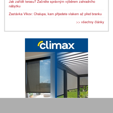
Jak zařídit terasu? Začněte správným výběrem zahradního
nábytku
Zastávka Vlkov: Chalupa, kam přijedete vlakem až před branku
>> všechny články