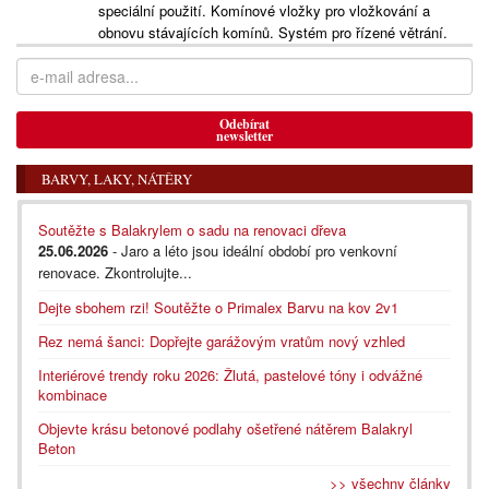
speciální použití. Komínové vložky pro vložkování a
obnovu stávajících komínů. Systém pro řízené větrání.
Odebírat
newsletter
BARVY, LAKY, NÁTĚRY
Soutěžte s Balakrylem o sadu na renovaci dřeva
25.06.2026
- Jaro a léto jsou ideální období pro venkovní
renovace. Zkontrolujte...
Dejte sbohem rzi! Soutěžte o Primalex Barvu na kov 2v1
Rez nemá šanci: Dopřejte garážovým vratům nový vzhled
Interiérové trendy roku 2026: Žlutá, pastelové tóny i odvážné
kombinace
Objevte krásu betonové podlahy ošetřené nátěrem Balakryl
Beton
>> všechny články