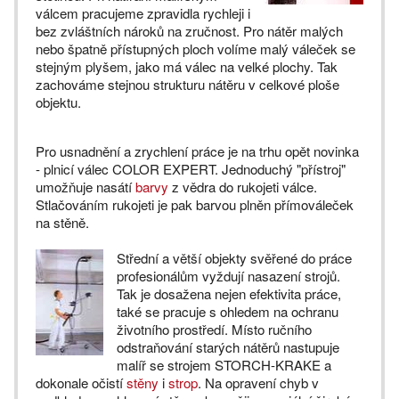
válcem pracujeme zpravidla rychleji i
bez zvláštních nároků na zručnost. Pro nátěr malých
nebo špatně přístupných ploch volíme malý váleček se
stejným plyšem, jako má válec na velké plochy. Tak
zachováme stejnou strukturu nátěru v celkové ploše
objektu.
Pro usnadnění a zrychlení práce je na trhu opět novinka
- plnicí válec COLOR EXPERT. Jednoduchý "přístroj"
umožňuje nasátí
barvy
z vědra do rukojeti válce.
Stlačováním rukojeti je pak barvou plněn přímováleček
na stěně.
Střední a větší objekty svěřené do práce
profesionálům vyždují nasazení strojů.
Tak je dosažena nejen efektivita práce,
také se pracuje s ohledem na ochranu
životního prostředí. Místo ručního
odstraňování starých nátěrů nastupuje
malíř se strojem STORCH-KRAKE a
dokonale očistí
stěny
i
strop
. Na opravení chyb v