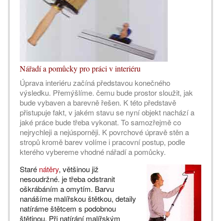
Nářadí a pomůcky pro práci v interiéru
Úprava interiéru začíná představou konečného
výsledku. Přemýšlíme. čemu bude prostor sloužit, jak
bude vybaven a barevně řešen. K této představě
přistupuje fakt, v jakém stavu se nyní objekt nachází a
jaké práce bude třeba vykonat. To samozřejmě co
nejrychleji a nejúsporněji. K povrchové úpravě stěn a
stropů kromě barev volíme i pracovní postup, podle
kterého vybereme vhodné nářadí a pomůcky.
Staré
nátěry
, většinou již
nesoudržné. je třeba odstranit
oškrábáním a omytím. Barvu
nanášíme malířskou štětkou, detaily
natíráme štětcem s podobnou
štětinou. Při natírání malířským