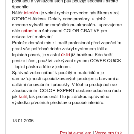
podkladu a vyhlazení stěn pak použije speciální široké
špachtle.
Nátěr
interiéru
je velmi rychle proveden nástřikem stroji
STORCH-Airless. Detaily nebo prostory, u nichž
chceme vytvořit nezaměnitelnou atmosféru, upravujeme
dále
nářadím
a šablonami COLOR CRATIVE pro
dekorativní malování.
Protože domácí mistr i malíř profesionál před započetím
prací vše potřebné dobře zakryl systémem fólií a
lepicích pásek, je vlastní
úklid
již hračkou. Kdo šetří
peníze i čas, používí zakrývací systém COVER QUiCK
- lepicí páska a fólie v jednom.
Správná volba nářadí k použitým materiálům je
samozřejmostí specializovaných prodejen s barvami a
dalšími renovačními produkty. V těchto prodejnách se
zásobováním COLOR EXPERT dostane odbornou radu
jak
kutil
, tak profesionál. I to je zárukou správného
výsledku prvotních představ o podobě interiéru.
13.01.2005
Poslat e-mailem
|
Verze pro tisk