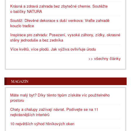
Krásná a zdravá zahrada bez zbytečné chemie. Soutěžte
o balíčky NATURA
Soutěž: Dřevěné dekorace s duší venkova: Vraťte zahradě
kouzlo tradice
Inspirace pro zahradu: Posezení, vysoké záhony, zídky, okrasné
stěny jednoduše a bez zedníka
Více květů, více plodů. Jak výživa ovlivňuje úrodu
>> všechny články
MAGAZÍN
Máte malý byt? Díky těmto tipům získáte víc použitelného
prostoru
Chaty a chalupy zažívají návrat. Podívejte se na 11
nejkrásnějších interiérů
10 největších výhod hliníkových oken