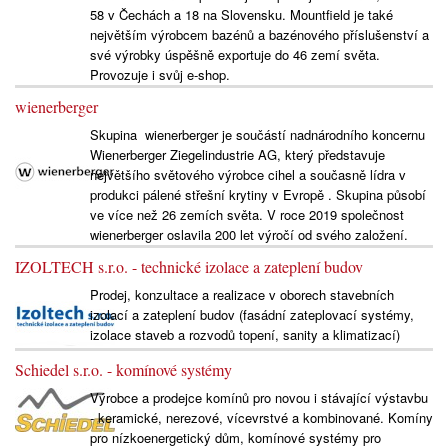
58 v Čechách a 18 na Slovensku. Mountfield je také
největším výrobcem bazénů a bazénového příslušenství a
své výrobky úspěšně exportuje do 46 zemí světa.
Provozuje i svůj e-shop.
wienerberger
Skupina wienerberger je součástí nadnárodního koncernu
Wienerberger Ziegelindustrie AG, který představuje
největšího světového výrobce cihel a současně lídra v
produkci pálené střešní krytiny v Evropě . Skupina působí
ve více než 26 zemích světa. V roce 2019 společnost
wienerberger oslavila 200 let výročí od svého založení.
IZOLTECH s.r.o. - technické izolace a zateplení budov
Prodej, konzultace a realizace v oborech stavebních
izolací a zateplení budov (fasádní zateplovací systémy,
izolace staveb a rozvodů topení, sanity a klimatizací)
Schiedel s.r.o. - komínové systémy
Výrobce a prodejce komínů pro novou i stávající výstavbu
- keramické, nerezové, vícevrstvé a kombinované. Komíny
pro nízkoenergetický dům, komínové systémy pro