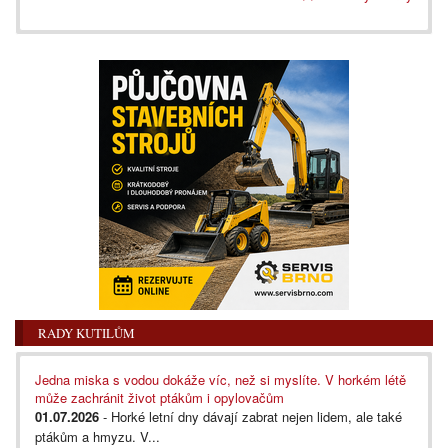
RADY KUTILŮM
Jedna miska s vodou dokáže víc, než si myslíte. V horkém létě
může zachránit život ptákům i opylovačům
01.07.2026
- Horké letní dny dávají zabrat nejen lidem, ale také
ptákům a hmyzu. V...