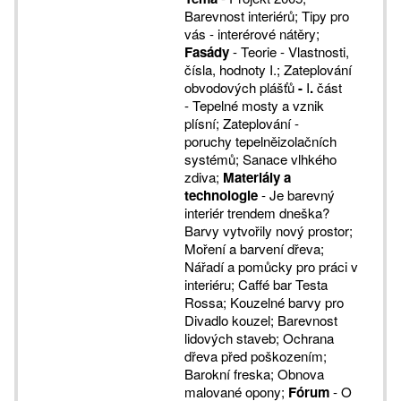
Barevnost interiérů; Tipy pro
vás - interérové nátěry;
Fasády
- Teorie - Vlastnosti,
čísla, hodnoty I.; Zateplování
obvodových plášťů
-
I
.
část
- Tepelné mosty a vznik
plísní; Zateplování -
poruchy tepelněizolačních
systémů; Sanace vlhkého
zdiva;
Materiály a
technologie
- Je barevný
interiér trendem dneška?
Barvy vytvořily nový prostor;
Moření a barvení dřeva;
Nářadí a pomůcky pro práci v
interiéru; Caffé bar Testa
Rossa; Kouzelné barvy pro
Divadlo kouzel; Barevnost
lidových staveb; Ochrana
dřeva před poškozením;
Barokní freska; Obnova
malované opony;
Fórum
- O