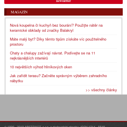
newsletter
MAGAZÍN
Nová koupelna či kuchyň bez bourání? Použijte nátěr na
keramické obklady od značky Balakryl
Máte malý byt? Díky těmto tipům získáte víc použitelného
prostoru
Chaty a chalupy zažívají návrat. Podívejte se na 11
nejkrásnějších interiérů
10 největších výhod hliníkových oken
Jak zařídit terasu? Začněte správným výběrem zahradního
nábytku
>> všechny články
© 1999 - 2019 ABSTRACT, s.r.o. a dodavatelé obsahu. ISSN 1214 - 5548