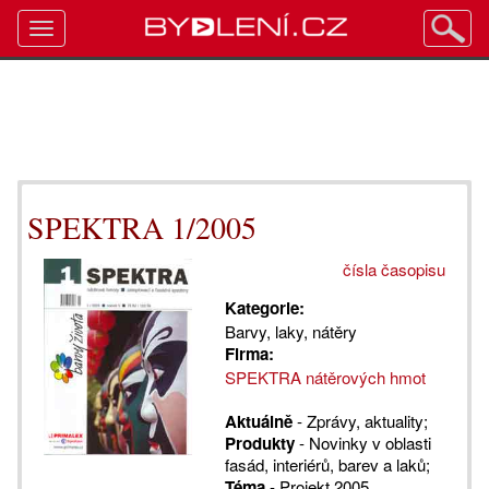
Toggle
navigation
SPEKTRA 1/2005
čísla časopisu
Kategorie:
Barvy, laky, nátěry
Firma:
SPEKTRA nátěrových hmot
Aktuálně
- Zprávy, aktuality;
Produkty
- Novinky v oblasti
fasád, interiérů, barev a laků;
Téma
- Projekt 2005,